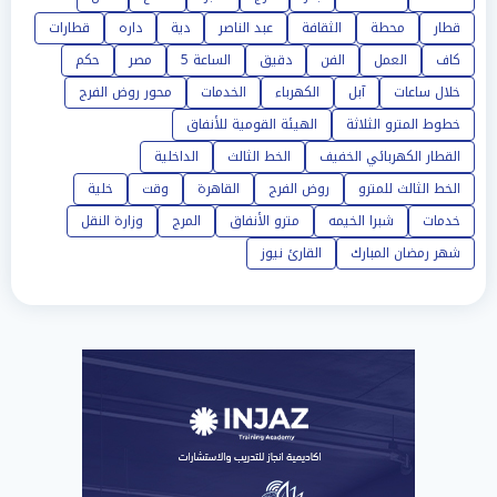
قطار
محطة
الثقافة
عبد الناصر
دية
داره
قطارات
كاف
العمل
الفن
دقيق
الساعة 5
مصر
حكم
خلال ساعات
آبل
الكهرباء
الخدمات
محور روض الفرج
خطوط المترو الثلاثة
الهيئة القومية للأنفاق
القطار الكهربائي الخفيف
الخط الثالث
الداخلية
الخط الثالث للمترو
روض الفرج
القاهرة
وقت
خلية
خدمات
شبرا الخيمه
مترو الأنفاق
المرج
وزارة النقل
شهر رمضان المبارك
القارئ نيوز