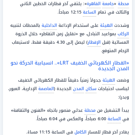
محطة
«
جامعة
القاهرة
»: يلتقي آخر قطارات الخطين الثاني
والثالث في تمام
الساعة
12:15 صباحاً.
وشددت
الهيئة
على استخدام الإذاعة
الداخلية
بالمحطات لتنبيه
الركاب
بمواعيد التبادل، مع «تقليل زمن التقاطر» خلال الذروة
المسائية (قبل
الإفطار
) ليصل إلى 4.30 دقيقة فقط، لاستيعاب
الزحام المتوقع.
«القطار الكهربائي الخفيف LRT».. انسيابية الحركة نحو
المدن الجديدة
وضعت
الهيئة
جدولاً زمنياً دقيقاً للقطار الكهربائي الخفيف
ليناسب احتياجات
سكان
المدن
الجديدة (
العاصمة
الإدارية، العبور،
وبدر):
يبدأ التشغيل من
محطة
عدلي منصور باتجاه «الفنون والثقافة»
في
الساعة
6:00 صباحاً، والعكس في 6:04 صباحاً.
يغادر آخر قطار للمسار
الكامل
في الساعة 11:15 مساءً.