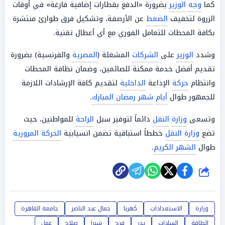
كما
وجه
الوزير
بضرورة «الدفع بقطارات إضافية فارغة» في أوقات
الزروة لتخفيف
الضغط
عن الأرصفة، وتشكيل فرق طوارئ منتشرة
بكافة المحطات للتعامل الفوري مع أي أعطال تقنية.
وشدد
الوزير
على
الشركات
المشغلة (
المصرية
والفرنسية) بضرورة
تقديم أفضل خدمة ممكنة للصائمين، وضمان نظافة المحطات
وانتظام
حركة
الإذاعة
الداخلية
لتقديم كافة الإرشادات اللازمة
للجمهور طوال
أيام
شهر رمضان المبارك
.
وتسعى
وزارة
النقل
دائماً لتوفير سبل
الراحة
للمواطنين، حيث
تضع
وزارة
النقل
خططاً استباقية تضمن انسيابية
الحركة المرورية
طوال
الشهر الكريم
.
شارك
وزارة
الاستعدادات
كهربا
جمال عبد الناصر
جامعة القاهرة
الطاقة
السادات
بدر
فرج
شبرا
صلاح
عمل