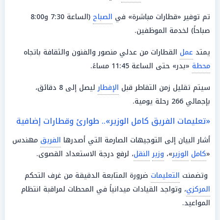
تم توفير «قطارات مباشرة» في
الصباح
(الساعة 7:30 و8:00
صباحاً) لخدمة الموظفين.
يمتد
عمل
القطارات من عدلي منصور والفنون والثقافة باتجاه
محطة
«بدر» حتى الساعة 11:45 مساءً.
سيتم تقليل زمن التقاطر قبل
الإفطار
ليصل إلى 8 دقائق،
بإجمالي 266 رحلة يومية.
«تعليمات الفريق كامل الوزير».. طوارئ وقطارات إضافية
أشار البيان إلى التوجيهات الصارمة التي أصدرها
الفريق
مهندس
«
كامل
الوزير
»،
وزير
النقل
، لرفع درجة الاستعداد القصوى.
وتضمنت
التعليمات
ضرورة المتابعة الدقيقة من غرف التحكم
المركزي
، وتواجد القيادات ميدانياً في المحطات لمراقبة انتظام
المواعيد.