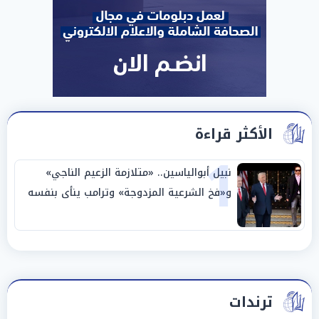
الأكثر قراءة
1
نبيل أبوالياسين.. «متلازمة الزعيم الناجي»
و«فخ الشرعية المزدوجة» وترامب ينأى بنفسه
وحليفه في «ميتم استراتيجي»
ترندات