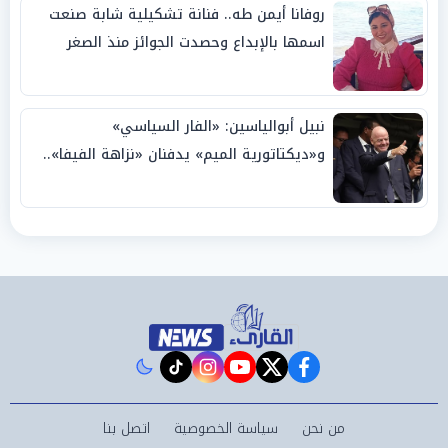
روفانا أيمن طه.. فنانة تشكيلية شابة صنعت
اسمها بالإبداع وحصدت الجوائز منذ الصغر
نبيل أبوالياسين: «الفار السياسي»
و«ديكتاتورية الميم» يدفنان «نزاهة الفيفا»..
وإقالة «إنفانتينو» باتت حتمية
instagram
tiktok
youtube
twitter
facebook
من نحن
سياسة الخصوصية
اتصل بنا