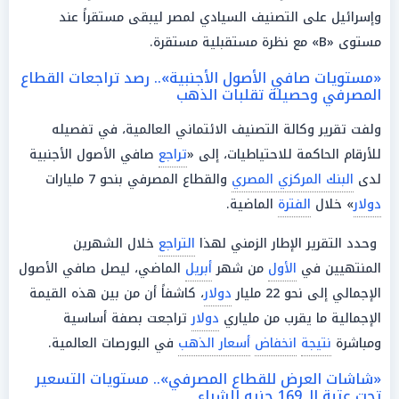
وإسرائيل على التصنيف السيادي لمصر ليبقى مستقراً عند
مستوى «B» مع نظرة مستقبلية مستقرة.
«مستويات صافي الأصول الأجنبية».. رصد تراجعات القطاع
المصرفي وحصيلة تقلبات الذهب
ولفت تقرير وكالة التصنيف الائتماني العالمية، في تفصيله
للأرقام الحاكمة للاحتياطيات، إلى «
تراجع
صافي الأصول الأجنبية
لدى
البنك المركزي المصري
والقطاع المصرفي بنحو 7 مليارات
دولار
» خلال
الفترة
الماضية.
وحدد التقرير الإطار الزمني لهذا
التراجع
خلال الشهرين
المنتهيين في
الأول
من شهر
أبريل
الماضي، ليصل صافي الأصول
الإجمالي إلى نحو 22 مليار
دولار
، كاشفاً أن من بين هذه القيمة
الإجمالية ما يقرب من ملياري
دولار
تراجعت بصفة أساسية
ومباشرة
نتيجة
انخفاض
أسعار الذهب
في البورصات العالمية.
«شاشات العرض للقطاع المصرفي».. مستويات التسعير
تحت عتبة الـ 169 جنيه للشراء