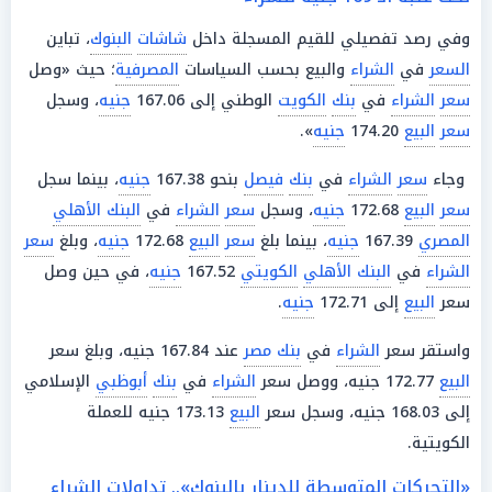
وفي رصد تفصيلي للقيم المسجلة داخل
شاشات
البنوك
، تباين
السعر
في
الشراء
والبيع بحسب السياسات
المصرفية
؛ حيث «وصل
سعر
الشراء
في
بنك
الكويت
الوطني إلى 167.06
جنيه
، وسجل
سعر
البيع
174.20
جنيه
».
وجاء
سعر
الشراء
في
بنك
فيصل
بنحو 167.38
جنيه
، بينما سجل
سعر
البيع
172.68
جنيه
، وسجل
سعر
الشراء
في
البنك الأهلي
المصري
167.39
جنيه
، بينما بلغ
سعر
البيع
172.68
جنيه
، وبلغ
سعر
الشراء
في
البنك الأهلي
الكويتي
167.52
جنيه
، في حين وصل
سعر
البيع
إلى 172.71
جنيه
.
واستقر سعر
الشراء
في
بنك مصر
عند 167.84 جنيه، وبلغ سعر
البيع
172.77 جنيه، ووصل سعر
الشراء
في
بنك
أبوظبي
الإسلامي
إلى 168.03 جنيه، وسجل سعر
البيع
173.13 جنيه للعملة
الكويتية.
«التحركات المتوسطة للدينار بالبنوك».. تداولات الشراء