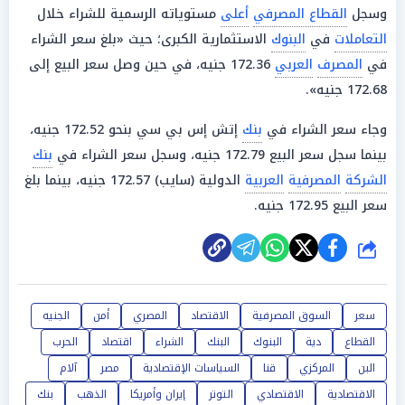
وسجل
القطاع المصرفي
أعلى
مستوياته الرسمية للشراء خلال
التعاملات
في
البنوك
الاستثمارية الكبرى؛ حيث «بلغ سعر الشراء
في
المصرف
العربي
172.36 جنيه، في حين وصل سعر البيع إلى
172.68 جنيه».
وجاء سعر الشراء في
بنك
إتش إس بي سي بنحو 172.52 جنيه،
بينما سجل سعر البيع 172.79 جنيه، وسجل سعر الشراء في
بنك
الشركة
المصرفية
العربية
الدولية (سايب) 172.57 جنيه، بينما بلغ
سعر البيع 172.95 جنيه.
شارك
سعر
السوق المصرفية
الاقتصاد
المصري
أمن
الجنيه
القطاع
دية
البنوك
البنك
الشراء
اقتصاد
الحرب
البن
المركزي
قنا
السياسات الإقتصادية
مصر
آلام
الاقتصادية
الاقتصادي
التوتر
إيران وأمريكا
الذهب
بنك