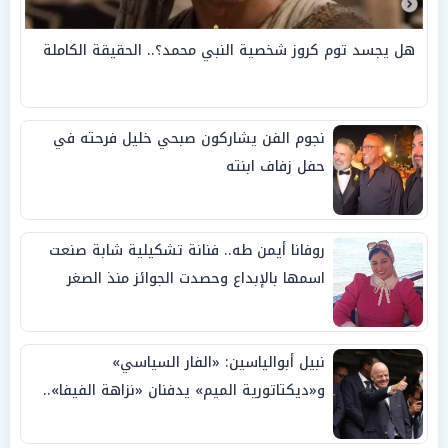
هل يجسد توم كروز شخصية النبي محمد؟.. الحقيقة الكاملة
نجوم الفن يشاركون صبحي خليل فرحته في
حفل زفاف ابنته
روفانا أيمن طه.. فنانة تشكيلية شابة صنعت
اسمها بالإبداع وحصدت الجوائز منذ الصغر
نبيل أبوالياسين: «الفار السياسي»
و«ديكتاتورية الميم» يدفنان «نزاهة الفيفا»..
وإقالة «إنفانتينو» باتت حتمية