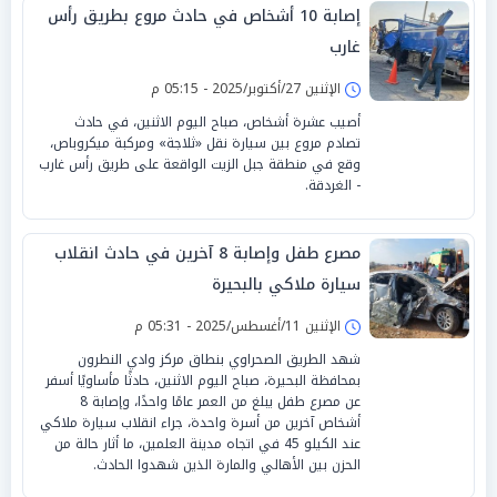
إصابة 10 أشخاص في حادث مروع بطريق رأس
غارب
الإثنين 27/أكتوبر/2025 - 05:15 م
أصيب عشرة أشخاص، صباح اليوم الاثنين، في حادث
تصادم مروع بين سيارة نقل «ثلاجة» ومركبة ميكروباص،
وقع في منطقة جبل الزيت الواقعة على طريق رأس غارب
- الغردقة.
مصرع طفل وإصابة 8 آخرين في حادث انقلاب
سيارة ملاكي بالبحيرة
الإثنين 11/أغسطس/2025 - 05:31 م
شهد الطريق الصحراوي بنطاق مركز وادي النطرون
بمحافظة البحيرة، صباح اليوم الاثنين، حادثًا مأساويًا أسفر
عن مصرع طفل يبلغ من العمر عامًا واحدًا، وإصابة 8
أشخاص آخرين من أسرة واحدة، جراء انقلاب سيارة ملاكي
عند الكيلو 45 في اتجاه مدينة العلمين، ما أثار حالة من
الحزن بين الأهالي والمارة الذين شهدوا الحادث.