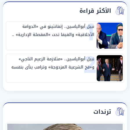
الأكثر قراءة
1
نبيل أبوالياسين.. إنفانتينو في «الدوامة
الأخلاقية» والفيفا تحت «المقصلة الإدارية» ..
«عبادة العرش وجنازة المصداقية»
2
نبيل أبوالياسين.. «متلازمة الزعيم الناجي»
و«فخ الشرعية المزدوجة» وترامب ينأى بنفسه
وحليفه في «ميتم استراتيجي»
ترندات