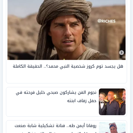
هل يجسد توم كروز شخصية النبي محمد؟.. الحقيقة الكاملة
نجوم الفن يشاركون صبحي خليل فرحته في
حفل زفاف ابنته
روفانا أيمن طه.. فنانة تشكيلية شابة صنعت