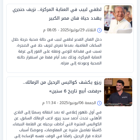
لطفي لبيب في العناية المركزة.. نزيف حنجري
يهدد حياة فنان مصر الكبير
الثلاثاء 29/يوليو/2025 - 08:05 م
دخل الفنان القدير لطفي لبيب في حالة صحية حرجة خلال
الساعات الماضية، بعدما تعرض لنزيف حاد في الحنجرة،
تسبب في فقدانه للوعي ونقله على الفور إلى غرفة
العناية المركزة، وذلك بعد أيام فقط من استقرار حالته
الصحية وعودته إلى منزله.
زيزو يكشف كواليس الرحيل من الزمالك..
«رفضت أبيع تاريخ 6 سنين»
الجمعة 06/يونيو/2025 - 11:34 م
في أول ظهور إعلامي له بعد انتقاله رسميًا إلى النادي
الأهلي، تحدث أحمد سيد زيزو، لاعب الزمالك السابق، عن
الكواليس المثيرة التي أحاطت برحيله عن القلعة البيضاء،
كاشفًا تفاصيل مثيرة عن المفاوضات، وموضحًا أسباب
اتخاذه قرار الرحيل، رافضًا في الوقت نفسه الإساءة إلى