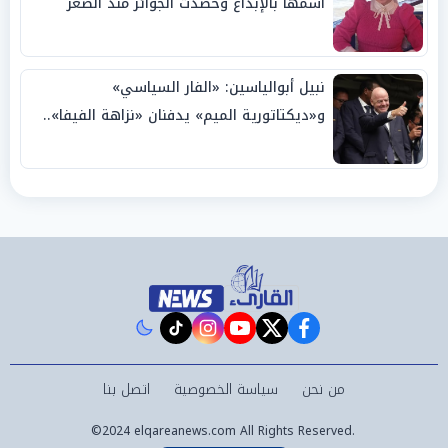
اسمها بالإبداع وحصدت الجوائز منذ الصغر
نبيل أبوالياسين: «الفار السياسي»
و«ديكتاتورية الميم» يدفنان «نزاهة الفيفا»..
وإقالة «إنفانتينو» باتت حتمية
instagram
tiktok
youtube
twitter
facebook
من نحن
سياسة الخصوصية
اتصل بنا
©2024 elqareanews.com All Rights Reserved.