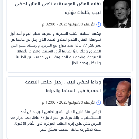
نقابة المهن الموسيقية تنعى الفنان لطفي
لبيب بكلمات مؤثرة
الأربعاء 30/يوليو/2025 - 02:06 م
ودّعت الساحة الفنية المصرية والعربية صباح اليوم أحد أبرز
نجومها، الفنان القدير لطفي لبيب، الذي رحل عن عالمنا عن
عمر ناهز 77 عامًا، بعد صراع مع المرض. وبرحيله، خسر الفن
المصري وجهًا بارزًا لطالما أثرى السينما والدراما بأعماله
المتنوعة، وشخصيته المحبوبة، التي جمعت بين الطيبة
والذكاء وخفة الظل.
وداعا لطفي لبيب.. رحيل صاحب البصمة
المميزة في السينما والدراما
الأربعاء 30/يوليو/2025 - 12:06 م
توفي منذ قليل الفنان القدير لطفي لبيب داخل أحد
المستشفيات بالقاهرة، عن عمر ناهز 77 عامًا، بعد صراع مع
المرض دخل على إثره العناية المركزة في الأيام الأخيرة،
حيث تدهورت حالته الصحية بشكل كبير.