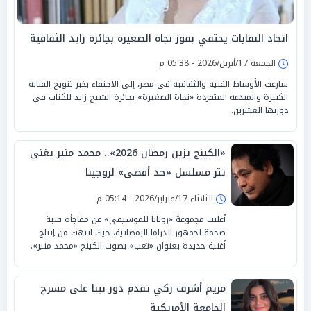
اتحاد النقابات يحتفي بفوز نجاة الصغيرة بجائزة زايد الثقافية
الجمعة 17/أبريل/2026 - 05:38 م
سارعت الأوساط الفنية والثقافية في مصر، إلى الاحتفاء بخبر تتويج الفنانة
الكبيرة والمبدعة المتفردة «نجاة الصغيرة» بجائزة الشيخ زايد للكتاب في
دورتها العشرين.
«الكينج يزين رمضان 2026».. محمد منير يغني
تتر مسلسل «حد أقصى» لروجينا
الثلاثاء 17/فبراير/2026 - 05:14 م
أعلنت مجموعة «روتانا للموسيقى» عن مفاجأة فنية
ضخمة لجمهور الدراما الرمضانية، حيث انتهت من إنتاج
أغنية جديدة بعنوان «تعب» بصوت الكينج «محمد منير».
مريم أشرف زكي تقدم دور نينا على مسرح
الجامعة الأمريكية