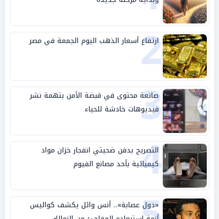
2
ارتفاع أسعار الذهب اليوم الجمعة في مصر
3
صانعة محتوى في قبضة الأمن بتهمة نشر
فيديوهات خادشة للحياء
4
التصريح بدفن ضحيتي انفجار خزان مواد
كيميائية بأحد مصانع الفيوم
5
«دول عصابة».. أنس وائل يكشف كواليس
أزمة استبعاده المفاجئ من الزمالك