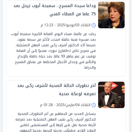
وداعا سيدة المسرح.. سميحة أيوب ترحل بعد
75 عاما من العطاء الفني
الثلاثاء 03/يونيو/2025 - 12:23 م
رحلت عن عالمنا، مساء اليوم، الفنانة الكبيرة سميحة أيوب،
بعد مسيرة فنية حافلة امتدت لأكثر من سبعة عقود،
حسبما أكد الدكتور أشرف زكي نقيب المهن التمثيلية،
في تصريح خاص لـ«القارئ نيوز»، مشيرًا إلى أن الفنانة
توفيت عن عمر يناهز 93 عامًا، بعد حياة حافلة بالإبداع
والتأثير في وجدان الأجيال المختلفة من عشاق المسرح
والدراما.
آخر تطورات الحالة الصحية لأشرف زكى بعد
تعرضه لوعكة صحية
الثلاثاء 04/مارس/2025 - 01:28 م
يتساءل العديد من الجماهير عن آخر التطورات الصحية
للدكتور أشرف زكى نقيب المهن التمثيلية بعد تعرضه
لأزمة صحية نقل على إثرها إلى المستشفى لتلقى
العلاج اللازم، وطمأنت زوجته النجمة روجينا الجمهور