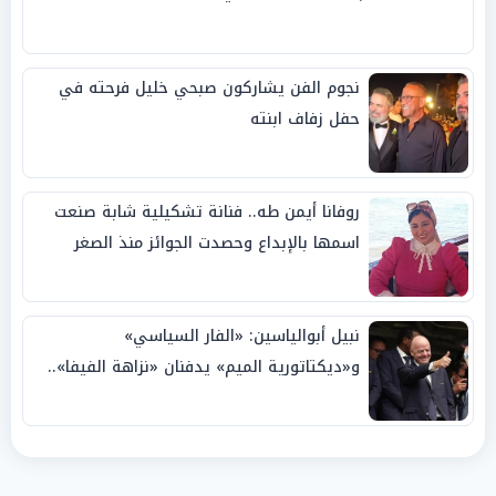
نجوم الفن يشاركون صبحي خليل فرحته في
حفل زفاف ابنته
روفانا أيمن طه.. فنانة تشكيلية شابة صنعت
اسمها بالإبداع وحصدت الجوائز منذ الصغر
نبيل أبوالياسين: «الفار السياسي»
و«ديكتاتورية الميم» يدفنان «نزاهة الفيفا»..
وإقالة «إنفانتينو» باتت حتمية