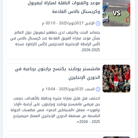
موعد والقنوات الناقلة لمباراة ليفربول
وكريستال بالاس القادمة
الإثنين 27/أكتوبر/2025 - 03:10 م
يتصاعد البحث والترقب لدى جماهير ليفربول حول العالم
بشأن موعد مباراة الفريق القادمة ضد كريستال بالاس في
كأس الرابطة الإنجليزية للمحترفين (كأس كاراباو)، نسخة
2025-2026.
مانشستر يونايتد يكتسح برايتون برباعية في
الدوري الإنجليزي
السبت 25/أكتوبر/2025 - 10:04 م
اختتمت قبل قليل مباراة مثيرة وحافلة بالأهداف، جمعت
بين فريقي مانشستر يونايتد وبرايتون، على أرضية «أولد
ترافورد»، معقل «الشياطين الحمر»، ضمن منافسات الجولة
التاسعة من مسابقة الدوري الإنجليزي الممتاز «بريميرليج
2025 - 2026».