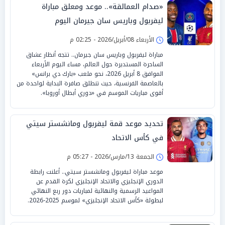
«صدام العمالقة».. موعد ومعلق مباراة
ليفربول وباريس سان جيرمان اليوم
الأربعاء 08/أبريل/2026 - 02:25 م
مباراة ليفربول وباريس سان جيرمان.. تتجه أنظار عشاق
الساحرة المستديرة حول العالم، مساء اليوم الأربعاء
الموافق 8 أبريل 2026، نحو ملعب «بارك دي برانس»
بالعاصمة الفرنسية، حيث تنطلق صافرة البداية لواحدة من
أقوى مباريات الموسم في «دوري أبطال أوروبا».
تحديد موعد قمة ليفربول ومانشستر سيتي
في كأس الاتحاد
الجمعة 13/مارس/2026 - 05:27 م
موعد مباراة ليفربول ومانشستر سيتي.. أعلنت رابطة
الدوري الإنجليزي والاتحاد الإنجليزي لكرة القدم عن
المواعيد الرسمية والنهائية لمباريات دور ربع النهائي
لبطولة «كأس الاتحاد الإنجليزي» لموسم 2025-2026.