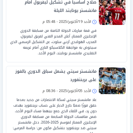
صلاح أساسياً في تشكيل ليفربول أمام
مانشستر يونايتد الليلة
الأحد 19/أكتوبر/2025 - 05:48 م
في قمة مباريات الجولة الثامنة من مسابقة الدوري
الإنجليزي الممتاز، أعلن المدير الفني لفريق ليفربول،
المدرب الهولندي آرني سلوت، عن التشكيل الرسمي الذي
سيخوض به مواجهة الكلاسيكو الناري أمام غريمه
التقليدي مانشستر يونايتد، اليوم الأحد.
مانشستر سيتي يشعل سباق الدوري بالفوز
على برينتفورد
الأحد 05/أكتوبر/2025 - 08:36 م
عاد مانشستر سيتي لسكة الانتصارات من جديد بعدما
حقق فوزًا صعبًا خارج الديار على حساب برينتفورد بهدف
دون رد، في اللقاء الذي جمع بينهما مساء اليوم الأحد،
ضمن منافسات الجولة السابعة من مسابقة الدوري
الإنجليزي الممتاز لموسم 2025-2026. دخل مانشستر
سيتي ضد برينتفورد بتشكيل مكون من: حراسة المرمى: