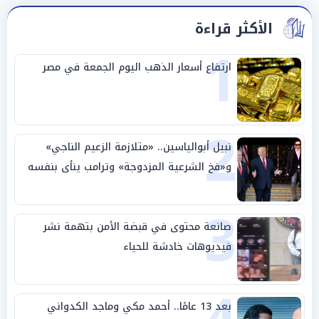
الأكثر قراءة
1
ارتفاع أسعار الذهب اليوم الجمعة في مصر
2
نبيل أبوالياسين.. «متلازمة الزعيم الناجي»
و«فخ الشرعية المزدوجة» وترامب ينأى بنفسه
وحليفه في «ميتم استراتيجي»
3
صانعة محتوى في قبضة الأمن بتهمة نشر
فيديوهات خادشة للحياء
بعد 13 عامًا.. أحمد مكي وماجد الكدواني