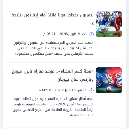
ليفربول يخطف فوزا قاتلاً أمام إيفرتون بنتيجة
2-1
الأحد 19/أبريل/2026 - 05:21 م
انتهت قمة «ديربي المرسيسايد» بين ليفربول وإيفرتون
بفوز مثير لكتيبة الريدز بنتيجة 2-1، في المباراة التي
جمعت الفريقين على ملعب «هيل ديكنسون ستاديوم».
«قمة كسر العظام».. موعد مباراة بايرن ميونخ
وباريس سان جيرمان
الخميس 16/أبريل/2026 - 06:10 م
تتجه أنظار عشاق الساحرة المستديرة حول العالم اليوم
الخميس «16 أبريل 2026» نحو العاصمة الفرنسية باريس،
ترقباً للملحمة الكروية القادمة في المربع الذهبي لأقوى
البطولات القارية.