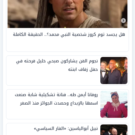
هل يجسد توم كروز شخصية النبي محمد؟.. الحقيقة الكاملة
نجوم الفن يشاركون صبحي خليل فرحته في
حفل زفاف ابنته
روفانا أيمن طه.. فنانة تشكيلية شابة صنعت
اسمها بالإبداع وحصدت الجوائز منذ الصغر
نبيل أبوالياسين: «الفار السياسي»