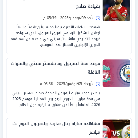
بقيادة صلاح
الأحد 09/نوفمبر/2025 - 05:39 م
شهدت الساعات الأخيرة ترقباً جماهيرياً وإعلامياً واسعاً
لإعلان التشكيل الرسمي لفريق ليفربول، الذي سيواجه
غريمه التقليدي مانشستر سيتي في واحدة من أهم قمم
الدوري الإنجليزي الممتاز لهذا الموسم.
موعد قمة ليفربول ومانشستر سيتي والقنوات
الناقلة
الأربعاء 05/نوفمبر/2025 - 03:38 م
يتصدر موعد مباراة ليفربول القادمة ضد مانشستر سيتي
في قمة مباريات الدوري الإنجليزي الممتاز للموسم 2025-
2026، اهتماماً بالغاً لدى عشاق «الليفر» حول العالم.
مشاهدة مباراة ريال مدريد وليفربول اليوم بث
مباشر