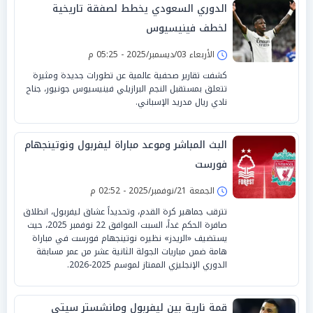
الدوري السعودي يخطط لصفقة تاريخية
لخطف فينيسيوس
الأربعاء 03/ديسمبر/2025 - 05:25 م
كشفت تقارير صحفية عالمية عن تطورات جديدة ومثيرة
تتعلق بمستقبل النجم البرازيلي فينيسيوس جونيور، جناح
نادي ريال مدريد الإسباني.
البث المباشر وموعد مباراة ليفربول ونوتينجهام
فورست
الجمعة 21/نوفمبر/2025 - 02:52 م
تترقب جماهير كرة القدم، وتحديداً عشاق ليفربول، انطلاق
صافرة الحكم غداً، السبت الموافق 22 نوفمبر 2025، حيث
يستضيف «الريدز» نظيره نوتينجهام فورست في مباراة
هامة ضمن مباريات الجولة الثانية عشر من عمر مسابقة
الدوري الإنجليزي الممتاز لموسم 2025-2026.
قمة نارية بين ليفربول ومانشستر سيتي