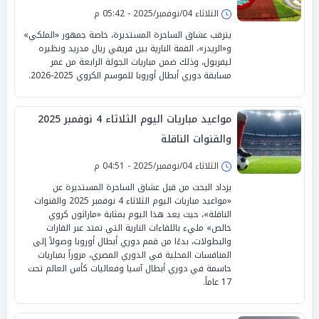
الثلاثاء 04/نوفمبر/2025 - 05:42 م
يترقب عشاق الساحرة المستديرة، خاصة جمهور «الملكي»
و«الريدز»، القمة النارية بين فريقي ريال مدريد ونظيره
ليفربول، وذلك ضمن مباريات الجولة الرابعة من عمر
مسابقة دوري أبطال أوروبا للموسم الكروي 2025-2026.
مواعيد مباريات اليوم الثلاثاء 4 نوفمبر 2025
والقنوات الناقلة
الثلاثاء 04/نوفمبر/2025 - 04:51 م
يزداد البحث من قبل عشاق الساحرة المستديرة عن
«مواعيد مباريات اليوم الثلاثاء 4 نوفمبر 2025 والقنوات
الناقلة»، حيث يعد هذا اليوم بمثابة «ماراثون كروي
خالص» مليء باللقاءات النارية التي تمتد عبر القارات
والبطولات، بدءًا من قمم دوري أبطال أوروبا وصولاً إلى
المنافسات المحلية في الدوري المصري، مروراً بمباريات
حاسمة في دوري أبطال آسيا وفعاليات كأس العالم تحت
17 عاماً.