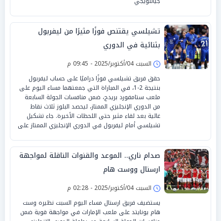
جيانلويجي
تشيلسي يقتنص فوزًا مثيرًا من ليفربول
بثنائية في الدوري
السبت 04/أكتوبر/2025 - 09:45 م
حقق فريق تشيلسي فوزًا دراميًا على حساب ليفربول
بنتيجة 2-1، في المباراة التي جمعتهما مساء اليوم على
ملعب ستامفورد بريدج، ضمن منافسات الجولة السابعة
من الدوري الإنجليزي الممتاز، ليحصد البلوز ثلاث نقاط
غالية بعد لقاء مثير حتى اللحظات الأخيرة. جاء تشكيل
تشيلسي أمام ليفربول في الدوري الإنجليزي الممتاز على
صدام ناري.. الموعد والقنوات الناقلة لمواجهة
ارسنال ووست هام
السبت 04/أكتوبر/2025 - 02:28 م
يستضيف فريق ارسنال مساء اليوم السبت نظيره وست
هام يونايتد على ملعب الإمارات في مواجهة قوية ضمن