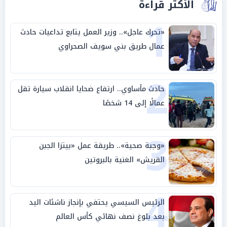
الأكثر قراءة
1
«تحرك عاجل».. وزير العمل يتابع تداعيات حادث
عمال طريق بني سويف الصحراوي
2
حادث مأساوي.. ارتفاع ضحايا انقلاب سيارة تقل
عمالًا إلى 14 شخصًا
3
«وجبة صحية».. طريقة عمل «بيتزا الجبن
القريش» الغنية بالبروتين
4
الرئيس السيسي يحتفي بإنجاز ناشئات اليد
بعد بلوغ نصف نهائي كأس العالم