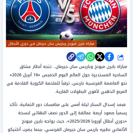
مباراة بايرن ميونخ وباريس سان جيرمان في دوري الأبطال
شارك
مباراة بايرن ميونخ وباريس سان جيرمان.. تتجه أنظار عشاق
الساحرة المستديرة حول العالم اليوم الخميس «16 أبريل 2026»
نحو العاصمة الفرنسية باريس، ترقباً للملحمة الكروية القادمة في
المربع الذهبي لأقوى البطولات القارية.
فبعد إسدال الستار ليلة أمس على منافسات دور الثمانية، تأكد
رسمياً صعود أربعة عمالقة إلى الدور نصف النهائي لنسخة
«دوري أبطال أوروبا 2025/2026»، حيث يواجه بايرن ميونخ
الألماني نظيره باريس سان جيرمان الفرنسي، بينما يضرب أتلتيكو