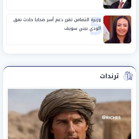
5
وزيرة التضامن تقرر دعم أسر ضحايا حادث نفق
الودي ببني سويف
ترندات