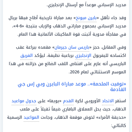
مدريد الإسباني موعداً مع أرسنال الإنجليزي.
وقد جاء تأهل «
بايرن ميونخ
» بعد مباراة تاريخية أطاح فيها بريال
مدريد الإسباني بمجموع مباراتي الذهاب والإياب بنتيجة «6-4»،
في مفاجأة مدوية أثبتت قوة الماكينات الألمانية هذا العام.
وفي المقابل، حجز «
باريس سان جيرمان
» مقعده ببراعة عقب
اكتساحه لليفربول
الإنجليزي
برباعية نظيفة، ليؤكد
الفريق
الباريسي أنه عازم على اقتناص اللقب الضائع من خزائنه في هذا
الموسم الاستثنائي لعام 2026.
«توقيت الملحمة».. موعد مباراة البايرن وبي إس جي
القادمة
استقر
الاتحاد
الأوروبي لكرة
القدم
«يويفا» على
جدول
مواعيد
الذهاب، حيث يحل العملاق البافاري ضيفاً ثقيلاً على ملعب
«حديقة الأمراء» لخوض موقعة الذهاب، وجاءت
المواعيد
الرسمية
كالتالي: