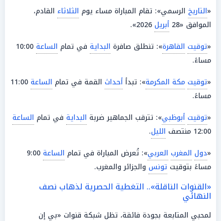
«
التاريخ
الرسمي»: تقام المباراة مساء يوم
الثلاثاء
القادم،
الموافق «28
أبريل
2026».
«
توقيت
القاهرة
»: تنطلق صافرة
البداية
في تمام
الساعة
10:00
مساءً.
«
توقيت
مكة المكرمة
»: تبدأ
أحداث
القمة في تمام
الساعة
11:00
مساءً.
«
توقيت
أبوظبي
»: تترقب الجماهير ضربة
البداية
في تمام
الساعة
12:00 منتصف
الليل
.
«
دول
المغرب
العربي
»: تُعرض المباراة في تمام
الساعة
9:00
مساءً بتوقيت
تونس
والجزائر والمغرب.
«القنوات الناقلة».. التغطية الحصرية لذهاب نصف
النهائي
لمحبي المتابعة بجودة فائقة، تظل شبكة قنوات «بي إن