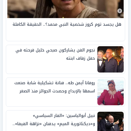
هل يجسد توم كروز شخصية النبي محمد؟.. الحقيقة الكاملة
نجوم الفن يشاركون صبحي خليل فرحته في
حفل زفاف ابنته
روفانا أيمن طه.. فنانة تشكيلية شابة صنعت
اسمها بالإبداع وحصدت الجوائز منذ الصغر
نبيل أبوالياسين: «الفار السياسي»
و«ديكتاتورية الميم» يدفنان «نزاهة الفيفا»..