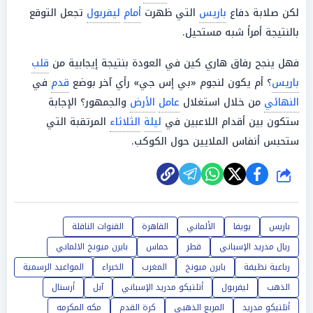
لكن صلابة دفاع
باريس
التي ظهرت
أمام
ليفربول
تجعل التوقع
بالنتيجة أمراً شبه مستحيل.
فهل ينجح رفاق هاري كين في العودة بنتيجة إيجابية من
قلب
باريس
؟ أم يكون لنجوم «بي إس جي» رأي آخر بوضع
قدم
في
النهائي
من خلال استغلال
عامل
الأرض
والجمهور؟ الإجابة
ستكون بين أقدام اللاعبين في
ليلة
الثلاثاء
المرتقبة التي
ستحبس أنفاس الملايين حول الكوكب.
شارك
باريس
يويفا
الألماني
القاهرة
القنوات الناقلة
ريال مدريد الإسباني
قطر
حماس
بايرن ميونخ الالماني
رباعية نظيفة
بايرن ميونخ
المغرب
الخبراء
المواعيد الرسمية
الذهب
ليفربول
أتلتيكو مدريد الإسباني
آبل
أرسنال
أتلتيكو مدريد
المربع الذهبي
كرة القدم
مكه المكرمه