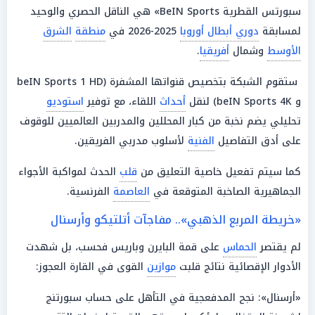
سبورتس القطرية BeIN Sports» هي الناقل الحصري والوحيد
لمسابقة
دوري أبطال أوروبا
2025-2026 في
منطقة
الشرق
الأوسط
وشمال
أفريقيا
.
ستقوم الشبكة بتخصيص قنواتها المشفرة (beIN Sports 1 HD
و beIN Sports 4K) لنقل
أحداث
اللقاء، مع توفير
استوديو
تحليلي يضم نخبة من كبار المحللين والمدربين العالميين للوقوف
على أدق التفاصيل
الفنية
لأسلوب مدربي الفريقين.
كما سيتم تفعيل خاصية التعليق من
قلب
الحدث لمواكبة الأجواء
الجماهيرية الصاخبة المتوقعة في
العاصمة
الفرنسية.
«خريطة المربع الذهبي».. مفاجآت أتلتيكو وأرسنال
لم يقتصر
الحماس
على قمة البايرن وباريس فحسب، بل شهدت
الأدوار الإقصائية نتائج قلبت
موازين
القوى في القارة العجوز:
«أرسنال»: نجح المدفعجية في التأهل على حساب سبورتنج