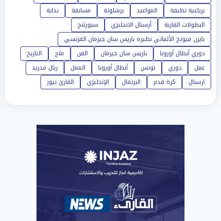
برباعية نظيفة
المواعيد
برشلونة
مسابقة
بداية
البطولات القارية
أرسنال الانجليزي
سبورتنج
بايرن ميونخ الألماني نظيره باريس سان جيرمان الفرنسي
دوري أبطال أوروبا
باريس سان جيرمان
الفن
ملح
التاريخ
عمل
دوري
تونس
أبطال أوروبا
العمل
ريال مدريد
ارسنال
كرة قدم
البرتغال
الإنجليزي
القارئ نيوز