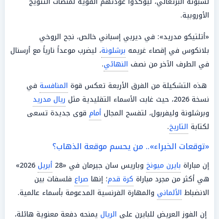
لشبونة البرتغالي، ليؤكدوا عودتهم القوية لمنصات التتويج
الأوروبية.
«أتلتيكو مدريد»: في ديربي إسباني خالص، نجح الروخي
بلانكوس في إقصاء غريمه
برشلونة
، ليضرب موعداً نارياً مع أرسنال
في الطرف الآخر من نصف
النهائي
.
هذه التشكيلة من الفرق الأربعة تعكس قوة
المنافسة
في
نسخة 2026، حيث غابت الأسماء التقليدية مثل
ريال مدريد
وبرشلونة وليفربول، لتفسح المجال
أمام
قوى جديدة تسعى
لكتابة
التاريخ
.
«توقعات الخبراء».. من يحسم موقعة الذهاب؟
إن مباراة
بايرن ميونخ
وباريس سان جيرمان في «28
أبريل
2026»
هي أكثر من مجرد مباراة
كرة قدم
؛ إنها
صراع
فلسفات بين
الانضباط
الألماني
والمهارة الفرنسية المدعومة بأسماء عالمية.
إن الفوز العريض للبايرن على
الريال
يمنحه دفعة معنوية هائلة،