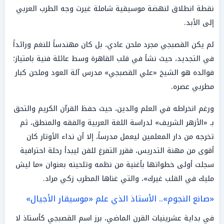
نقطة انطلاق لنهضة موسيقية شاملة غيرت وجه الطرب العربي
إلى الأبد.
لم يكن القصبجي مجرد ملحن عادي، بل كان مهندساً للنغم ورائداً
في التجديد، حيث نشأ في قلب القاهرة وسط عائلة فنية بامتياز؛
فوالده هو الشيخ «علي القصبجي» مدرس آلة العود وملحن كبار
مطربي عصره.
ورغم انخراطه في العلم والدين، حيث حفظ القرآن الكريم والتحق
بـ «الأزهر الشريف» لدراسة اللغة العربية والفقه والمنطق، ثم
تخرجه من دار المعلمين ليعمل مدرساً، إلا أن نداء الأوتار كان
أقوى من مهنة التدريس، فقرر التفرغ للفن ليبدأ رحلة احترافية
سجلت أولى خطواتها بأغنية من نظمه وتلحينه بعنوان «ما ليش
مليك في القلب غيرك»، والتي غناها المطرب زكي مراد.
«صانع النجوم».. الأستاذ الذي علم «موسيقار الأجيال»
في بداية عشرينيات القرن الماضي، برز اسم القصبجي كأستاذ لا