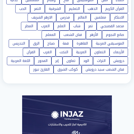
الغناء
الفن
الموسيقى
ملح
وسام
المعلمين
بداية
القرآن الكريم
الذهب
التعليم
الشرقية
التمر
الحب
الابتكار
معلمين
العالم
مدرس
الازهر الشريف
محمد القصبجي
تمر
شاب
العلم
العرب
المطر
صانع النجوم
الأزهر
فنان الشعب
المعلم
الموسيقي العربية
القاهرة
قمة
صباح
الرق
التدريس
الأربعاء
التعاون
العربية
التخت
الغرب
القرآن
درويش
التراث
الود
تعاون
إبر
المحور
اللغة العربية
فنان الشعب سيد درويش
كوكب الشرق
القارئ نيوز