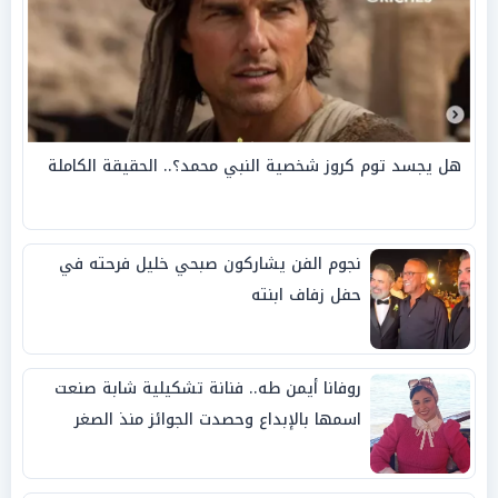
هل يجسد توم كروز شخصية النبي محمد؟.. الحقيقة الكاملة
نجوم الفن يشاركون صبحي خليل فرحته في
حفل زفاف ابنته
روفانا أيمن طه.. فنانة تشكيلية شابة صنعت
اسمها بالإبداع وحصدت الجوائز منذ الصغر