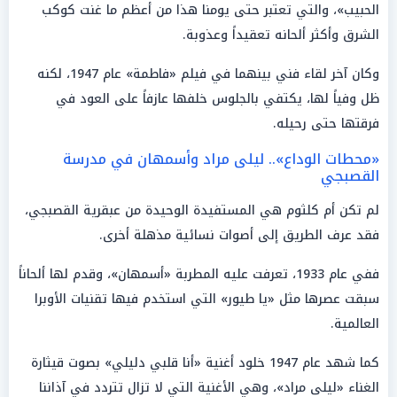
الحبيب»، والتي تعتبر حتى يومنا هذا من أعظم ما غنت كوكب
الشرق وأكثر ألحانه تعقيداً وعذوبة.
وكان آخر لقاء فني بينهما في فيلم «فاطمة» عام 1947، لكنه
ظل وفياً لها، يكتفي بالجلوس خلفها عازفاً على العود في
فرقتها حتى رحيله.
«محطات الوداع».. ليلى مراد وأسمهان في مدرسة
القصبجي
لم تكن أم كلثوم هي المستفيدة الوحيدة من عبقرية القصبجي،
فقد عرف الطريق إلى أصوات نسائية مذهلة أخرى.
ففي عام 1933، تعرفت عليه المطربة «أسمهان»، وقدم لها ألحاناً
سبقت عصرها مثل «يا طيور» التي استخدم فيها تقنيات الأوبرا
العالمية.
كما شهد عام 1947 خلود أغنية «أنا قلبي دليلي» بصوت قيثارة
الغناء «ليلى مراد»، وهي الأغنية التي لا تزال تتردد في آذاننا