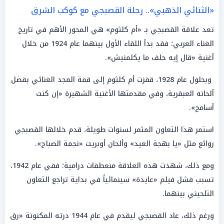
«الثنائي الذهبي».. رحلة القصبجي مع كوكب الشرق
تعد علاقة القصبجي بـ «أم كلثوم» هي المحور الأهم في تاريخ
الغناء العربي؛ فقد بدأ اللقاء الأول بينهما عام 1924 من خلال
أغنية «قال إيه حلف ما يكلمنيش».
وبحلول عام 1928، قفزت أم كلثوم إلى قمة المجد الغنائي بفضل
ألحانه العبقرية، وفي مقدمتها الأغنية الشهيرة «إن كنت
أسامح».
استمر هذا التعاون المثمر لسنوات طويلة، قدم خلالها القصبجي
روائع مثل «يا بهجة العيد» وألحان أوبريت «نجمة الصباح».
ومع ذلك، شهدت هذه العلاقة منعطفات درامية؛ ففي عام 1942،
تسبب فشل فيلم «عايدة» سينمائياً في بداية تراجع التعاون
التلحيني بينهما.
ورغم ذلك، عاد القصبجي ليقدم في عام 1944 درته المكنونة «رق