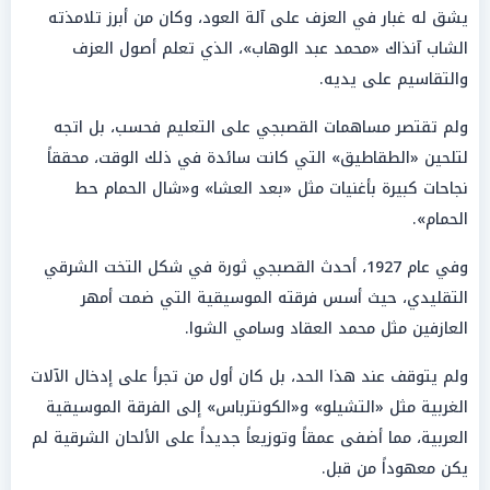
يشق له غبار في العزف على آلة العود، وكان من أبرز تلامذته
الشاب آنذاك «محمد عبد الوهاب»، الذي تعلم أصول العزف
والتقاسيم على يديه.
ولم تقتصر مساهمات القصبجي على التعليم فحسب، بل اتجه
لتلحين «الطقاطيق» التي كانت سائدة في ذلك الوقت، محققاً
نجاحات كبيرة بأغنيات مثل «بعد العشا» و«شال الحمام حط
الحمام».
وفي عام 1927، أحدث القصبجي ثورة في شكل التخت الشرقي
التقليدي، حيث أسس فرقته الموسيقية التي ضمت أمهر
العازفين مثل محمد العقاد وسامي الشوا.
ولم يتوقف عند هذا الحد، بل كان أول من تجرأ على إدخال الآلات
الغربية مثل «التشيلو» و«الكونترباس» إلى الفرقة الموسيقية
العربية، مما أضفى عمقاً وتوزيعاً جديداً على الألحان الشرقية لم
يكن معهوداً من قبل.