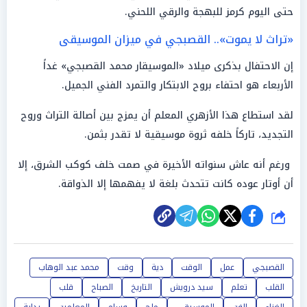
حتى اليوم كرمز للبهجة والرقي اللحني.
«تراث لا يموت».. القصبجي في ميزان الموسيقى
إن الاحتفال بذكرى ميلاد «الموسيقار محمد القصبجي» غداً
الأربعاء هو احتفاء بروح الابتكار والتمرد الفني الجميل.
لقد استطاع هذا الأزهري المعلم أن يمزج بين أصالة التراث وروح
التجديد، تاركاً خلفه ثروة موسيقية لا تقدر بثمن.
ورغم أنه عاش سنواته الأخيرة في صمت خلف كوكب الشرق، إلا
أن أوتار عوده كانت تتحدث بلغة لا يفهمها إلا الذواقة.
شارك
القصبجي
عمل
الوقت
دية
وقت
محمد عبد الوهاب
القلب
تعلم
سيد درويش
التاريخ
الصباح
قلب