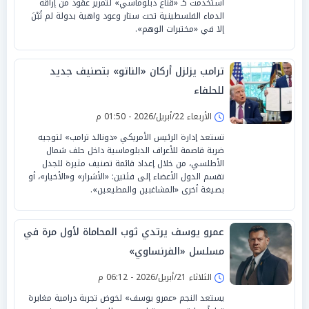
استُخدمت كـ «قناع دبلوماسي» لتمرير عقود من إراقة
الدماء الفلسطينية تحت ستار وعود واهية بدولة لم تُبْنَ
إلا في «مختبرات الوهم».
ترامب يزلزل أركان «الناتو» بتصنيف جديد
للحلفاء
الأربعاء 22/أبريل/2026 - 01:50 م
تستعد إدارة الرئيس الأمريكي «دونالد ترامب» لتوجيه
ضربة قاصمة للأعراف الدبلوماسية داخل حلف شمال
الأطلسي، من خلال إعداد قائمة تصنيف مثيرة للجدل
تقسم الدول الأعضاء إلى فئتين: «الأشرار» و«الأخيار»، أو
بصيغة أخرى «المشاغبين والمطيعين».
عمرو يوسف يرتدي ثوب المحاماة لأول مرة في
مسلسل «الفرنساوي»
الثلاثاء 21/أبريل/2026 - 06:12 م
يستعد النجم «عمرو يوسف» لخوض تجربة درامية مغايرة