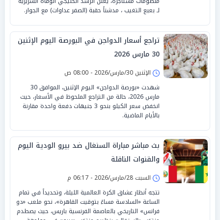
منظومات مستأجرة، يُعلن الرشد الخليجي الوفاة السريرية
لـ بعبع التغيب ، مدشناً حقبة (الصفر عداوات) مع الجوار.
تراجع أسعار الدواجن في البورصة اليوم الإثنين
30 مارس 2026
الإثنين 30/مارس/2026 - 08:00 ص
شهدت «بورصة الدواجن» اليوم الإثنين، الموافق 30
مارس 2026، حالة من التراجع الملحوظ في الأسعار، حيث
انخفض سعر الكيلو بنحو 3 جنيهات دفعة واحدة مقارنة
بالأيام الماضية.
بث مباشر مباراة السنغال ضد بيرو الودية اليوم
والقنوات الناقلة
السبت 28/مارس/2026 - 06:17 م
تتجه أنظار عشاق الكرة العالمية الليلة، وتحديداً في تمام
الساعة «السادسة مساءً بتوقيت القاهرة»، نحو ملعب «دو
فرانس» التاريخي بالعاصمة الفرنسية باريس، حيث يصطدم