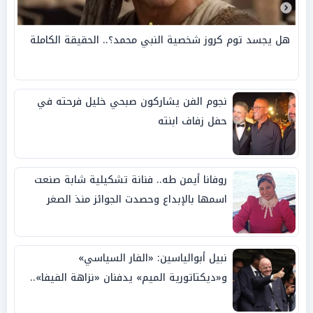
هل يجسد توم كروز شخصية النبي محمد؟.. الحقيقة الكاملة
نجوم الفن يشاركون صبحي خليل فرحته في
حفل زفاف ابنته
روفانا أيمن طه.. فنانة تشكيلية شابة صنعت
اسمها بالإبداع وحصدت الجوائز منذ الصغر
نبيل أبوالياسين: «الفار السياسي»
و«ديكتاتورية الميم» يدفنان «نزاهة الفيفا»..
وإقالة «إنفانتينو» باتت حتمية