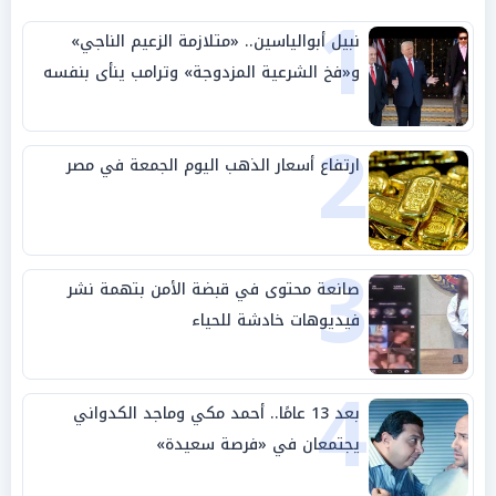
1
نبيل أبوالياسين.. «متلازمة الزعيم الناجي»
و«فخ الشرعية المزدوجة» وترامب ينأى بنفسه
وحليفه في «ميتم استراتيجي»
2
ارتفاع أسعار الذهب اليوم الجمعة في مصر
3
صانعة محتوى في قبضة الأمن بتهمة نشر
فيديوهات خادشة للحياء
4
بعد 13 عامًا.. أحمد مكي وماجد الكدواني
يجتمعان في «فرصة سعيدة»