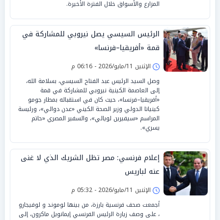
المزارع والأسواق خلال الفترة الأخيرة.
الرئيس السيسي يصل نيروبي للمشاركة في
قمة «أفريقيا–فرنسا»
الإثنين 11/مايو/2026 - 06:16 م
وصل السيد الرئيس عبد الفتاح السيسي، بسلامة الله،
إلى العاصمة الكينية نيروبي للمشاركة في قمة
«أفريقيا–فرنسا»، حيث كان في استقباله بمطار جومو
كينياتا الدولي وزير الصحة الكيني «عدن دوالي»، ورئيسة
المراسم «سيفيرين لويالي»، والسفير المصري «حاتم
يسري».
إعلام فرنسي: مصر تظل الشريك الذي لا غنى
عنه لباريس
الإثنين 11/مايو/2026 - 05:32 م
أجمعت صحف فرنسية بارزة، من بينها لوموند و لوفيجارو
، على وصف زيارة الرئيس الفرنسي إيمانويل ماكرون، إلى