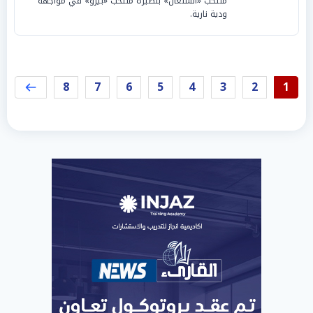
منتخب «السنغال» بنظيره منتخب «بيرو» في مواجهة
ودية نارية.
8
7
6
5
4
3
2
1