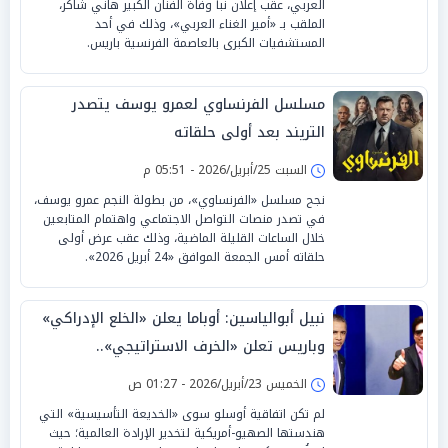
العربي، عقب إعلان نبأ وفاة الفنان الكبير هاني شاكر،
الملقب بـ «أمير الغناء العربي»، وذلك في أحد
المستشفيات الكبرى بالعاصمة الفرنسية باريس.
مسلسل الفرنساوي لعمرو يوسف يتصدر
التريند بعد أولى حلقاته
السبت 25/أبريل/2026 - 05:51 م
نجح مسلسل «الفرنساوي»، من بطولة النجم عمرو يوسف،
في تصدر منصات التواصل الاجتماعي واهتمام المتابعين
خلال الساعات القليلة الماضية، وذلك عقب عرض أولى
حلقاته أمس الجمعة الموافق «24 أبريل 2026».
نبيل أبوالياسين: أوباما يعلن «الخلع الإدراكي»
وباريس تعلن «الخرف الاستراتيجي»..
و«الكسوف السيادي» يضرب واشنطن
الخميس 23/أبريل/2026 - 01:27 ص
لم تكن اتفاقية أوسلو سوى «الخديعة التأسيسية» التي
هندستها الصهيو-أمريكية لتخدير الإرادة العالمية؛ حيث