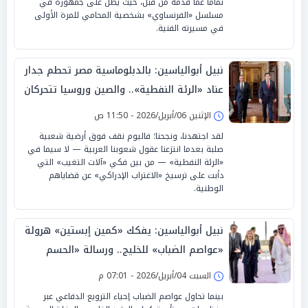
تماماً عما قدمه من قبل، حيث يطل على جمهوره في
مسلسل «الفرنساوي» بشخصية المحامي للمرة الأولى
في مسيرته الفنية.
نبيل أبوالياسين: بالدبلوماسية مصر تحطم جدار
عناد «الرئة النفطية».. والصين وروسيا تتحركان
والفاتيكان يفضح
الإثنين 06/أبريل/2026 - 11:50 ص
لقد اجتهدنا، ونجحنا؛ فاليوم نقف فوق أرضية شعبية
صلبة بعدما انتزعنا عقول شعوبنا العربية — لا سيما في
«الرئة النفطية» — من بين فكي «آلات التغيب» التي
دأبت على ترسيخ «الاغتراب الإدراكي» عن قضاياهم
الوطنية.
نبيل أبوالياسين: يفكك «كمين إبستين» هرولة
«عواصم الضباب» للخليج.. ورسالة «الحسم
الدبلوماسي» لـ «طهران »
السبت 04/أبريل/2026 - 07:01 م
بينما تحاول عواصم الضباب إحياء الترويع الدفاعي عبر