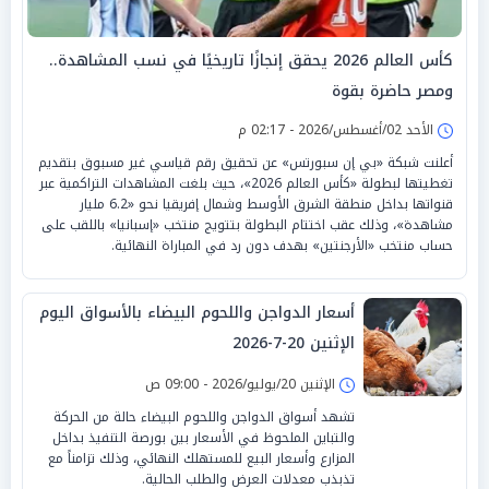
كأس العالم 2026 يحقق إنجازًا تاريخيًا في نسب المشاهدة..
ومصر حاضرة بقوة
الأحد 02/أغسطس/2026 - 02:17 م
أعلنت شبكة «بي إن سبورتس» عن تحقيق رقم قياسي غير مسبوق بتقديم
تغطيتها لبطولة «كأس العالم 2026»، حيث بلغت المشاهدات التراكمية عبر
قنواتها بداخل منطقة الشرق الأوسط وشمال إفريقيا نحو «6.2 مليار
مشاهدة»، وذلك عقب اختتام البطولة بتتويج منتخب «إسبانيا» باللقب على
حساب منتخب «الأرجنتين» بهدف دون رد في المباراة النهائية.
أسعار الدواجن واللحوم البيضاء بالأسواق اليوم
الإثنين 20-7-2026
الإثنين 20/يوليو/2026 - 09:00 ص
تشهد أسواق الدواجن واللحوم البيضاء حالة من الحركة
والتباين الملحوظ في الأسعار بين بورصة التنفيذ بداخل
المزارع وأسعار البيع للمستهلك النهائي، وذلك تزامناً مع
تذبذب معدلات العرض والطلب الحالية.