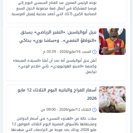
توجه الرئيس المصري عبد الفتاح السيسي اليوم إلى
فرنسا للمشاركة في أعمال قمة مجموعة الدول السبع
الصناعية الكبرى (G7)، التي تُعقد بمدينة إيفيان الفرنسية.
نبيل أبوالياسين: «النفير الرياضي» يسحق
«التواطؤ النغمي».. و«ساشا بوي» يحاكي
يامال بـ«تلاخم الوعي»
السبت 16/مايو/2026 - 03:39 م
أعلن نبيل أبوالياسين أنه بعد أن أعلنا «السيادة المنيعة»
وكشفنا «الغيتو الهوليوودي»، يأتي «تلاخم الوعي»
ليكتمل.
أسعار الفراخ والبانيه اليوم الثلاثاء 12 مايو
2026
الثلاثاء 12/مايو/2026 - 09:00 ص
سادت حالة من «الهدوء النسبي» في أسعار الدواجن
ومشتقاتها بالأسواق المصرية اليوم الثلاثاء، الموافق 12
مايو 2026، وذلك بعد موجة من التراجعات التي شهدتها