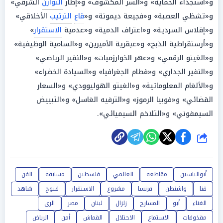
و«استجداء الحماية» و«السر المكشوف» و«إطار
التوازن
الشرقي»
و«تشظي العصبة» و«فجيعة ديمونة» و«
قاع
الترتيب
الأخلاقي»
و«إفلاس السردية» و«اعتراف الدمية» و«عدمية
الاستقرار
»
و«أرستقراطية الذبح» و«عبقرية الأميرين» و«السامية الوظيفية»
و«الغيتو الرقمي» و«عهر الخوارزميات» و«النفير الرياضي»
و«النفير الجداري» و«فطام الجغرافيا» و«السيادة الخضراء»
و«الألغام المعلوماتية» و«الغيتو الهوليوودي» و«السعار
القضائي» و«فوبيا الرموز» و«الترفيه الغاسل» و«التبييض
السيمفوني» و«التلاخم السيميائي».
شارك
أبوالياسين
مقاطعه
العالمي
فلسطين
مسابقة
الفن
قنا
واشنطن
فرنسا
مشروع
الاستقرار
فتوح
شاهد
الغناء
أبو
المسارح
زلزال
لبنان
مصر
الرى
مقذوفات
الاستماع
الاحتلال
القماش
أمن
الرياض