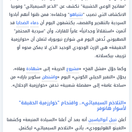
"مفاتيح الوعي الخشبية" تكشف عن "الذعر السيميائي" وفوبيا
الانكشاف التي تصيب "
نتنياهو
" وحلفاءه؛ فمن ظنوا أنهم أبادوا
السردية بالتهجير والقصف، يكتشفون اليوم أن
دماء
الضحايا
قد
أثمرت «استقلالاً وجدانياً» عابراً للقارات، وأن "سردية المحتضر"
الصهيوني تُدفن اليوم في شوارع نيويورك لتعلن أن «خوارزمية
الحقيقة» هي الإرث الوجودي الوحيد الذي لا يمكن محوه أو
تزييف بيكسلاته.
وكما حوّل «فشل الفخ» «
مشروع
الحرية» إلى «
شهادة
وفاة»،
يحوّل «النفير الجيلي الكوني» اليوم «
واشنطن
سكوير بارك» من
«ساحة عامة» إلى «مقصلة شعبية» تدفن «خوارزمية الإحلال».
«التلاخم السيميائي».. واقتحام "خوارزمية الحقيقة"
لأسوار هانوفر
أعلن
نبيل أبوالياسين
أنه بعد أن أعلنا «السيادة المنيعة» وكشفنا
«الغيتو الهوليوودي»، يأتي «التلاخم السيميائي» ليكتمل.