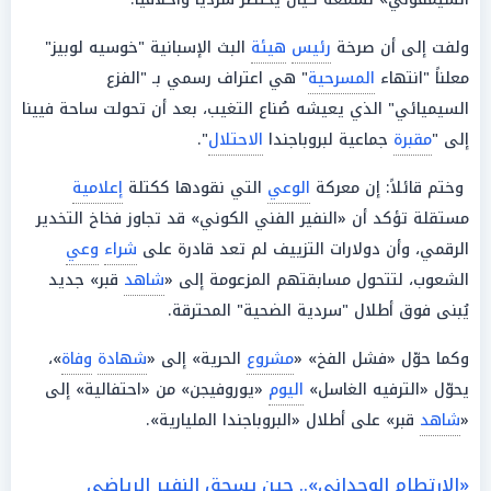
ولفت إلى أن صرخة
رئيس
هيئة
البث الإسبانية "خوسيه لوبيز"
معلناً "انتهاء
المسرحية
" هي اعتراف رسمي بـ "الفزع
السيميائي" الذي يعيشه صُناع التغيب، بعد أن تحولت ساحة فيينا
إلى "
مقبرة
جماعية لبروباجندا
الاحتلال
".
وختم قائلاً: إن معركة
الوعي
التي نقودها ككتلة
إعلامية
مستقلة تؤكد أن «النفير الفني الكوني» قد تجاوز فخاخ التخدير
الرقمي، وأن دولارات التزييف لم تعد قادرة على
شراء
وعي
الشعوب، لتتحول مسابقتهم المزعومة إلى «
شاهد
قبر» جديد
يُبنى فوق أطلال "سردية الضحية" المحترقة.
وكما حوّل «فشل الفخ» «
مشروع
الحرية» إلى «
شهادة
وفاة
»،
يحوّل «الترفيه الغاسل»
اليوم
«يوروفيجن» من «احتفالية» إلى
«
شاهد
قبر» على أطلال «البروباجندا المليارية».
«الارتطام الوجداني».. حين يسحق النفير الرياضي