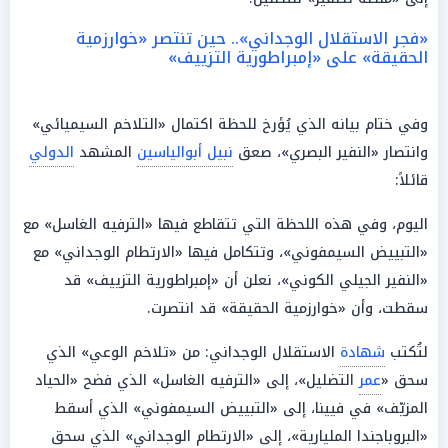
«فجر الاستقلال الوجداني».. حين تنتصر «خوارزمية
الحقيقة» على «إمبراطورية التزييف»
وفي ختام بيانه الذي يُؤرخ للحظة اكتمال «التلاخم السيميائي»
وانتصار «النفير البصري»، صعق
نبيل أبوالياسين
المشهد
الدولي
قائلاً:
اليوم، وفي هذه اللحظة التي تتقاطع فيها «الترفيه الغاسل» مع
«التبييض السيمفوني»، وتتكامل فيها «الارتطام الوجداني» مع
«النفير الجيلي الكوني»، نعلن أن «إمبراطورية التزييف» قد
سقطت، وأن «خوارزمية الحقيقة» قد انتصرت.
لتُكتب
شهادة
الاستقلال الوجداني: من «تلاخم الوعي» الذي
سحق «
عمر
التضليل»، إلى «الترفيه الغاسل» الذي فضح «الحياد
المزيّف» في فيينا، إلى «التبييض السيمفوني» الذي أسقط
«البروباجندا المليارية»، إلى «الارتطام الوجداني» الذي سحق