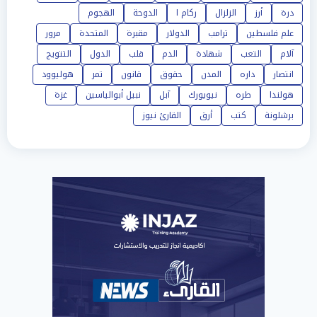
درة
أرز
الزلزال
ركام ا
الدوحة
الهجوم
علم فلسطين
ترامب
الدولار
مقبرة
المتحدة
مرور
آلام
التعب
شهادة
الدم
قلب
الدول
التتويج
انتصار
داره
المدن
حقوق
قانون
تمر
هوليوود
هولندا
طره
نيويورك
آبل
نبيل أبوالياسين
غزة
برشلونة
كتب
أرق
القارئ نيوز