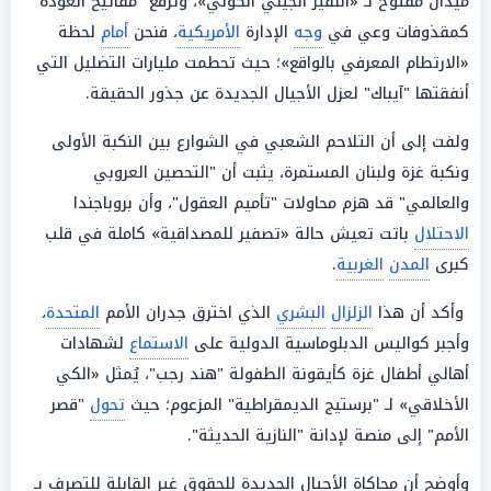
ميدان مفتوح لـ «النفير الجيلي الكوني»، وتُرفع "مفاتيح العودة"
كمقذوفات وعي في
وجه
الإدارة
الأمريكية
، فنحن
أمام
لحظة
«الارتطام المعرفي بالواقع»؛ حيث تحطمت مليارات التضليل التي
أنفقتها "آيباك" لعزل الأجيال الجديدة عن جذور الحقيقة.
ولفت إلى أن التلاحم الشعبي في الشوارع بين النكبة الأولى
ونكبة غزة ولبنان المستمرة، يثبت أن "التحصين العروبي
والعالمي" قد هزم محاولات "تأميم العقول"، وأن بروباجندا
الاحتلال
باتت تعيش حالة «تصفير للمصداقية» كاملة في قلب
كبرى
المدن
الغربية
.
وأكد أن هذا
الزلزال
البشري
الذي اخترق جدران الأمم
المتحدة
،
وأجبر كواليس الدبلوماسية الدولية على
الاستماع
لشهادات
أهالي أطفال غزة كأيقونة الطفولة "هند رجب"، يُمثل «الكي
الأخلاقي» لـ "برستيج الديمقراطية" المزعوم؛ حيث
تحول
"قصر
الأمم" إلى منصة لإدانة "النازية الحديثة".
وأوضح أن محاكاة الأجيال الجديدة للحقوق غير القابلة للتصرف بـ