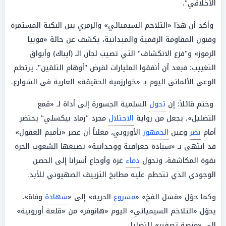
الأخلاقي".
وأكد أن هذا «التلاخم السيميائي» والرمزي بين النكبة المستمرة
وفنون المقاومة الرقمية والميدانية، يكشف عن حالة «فوبيا
الرموز» و"فزع الانكشاف" التي تصيب لجان الـ (آيباك) وأبواق
التغييب؛ فبعد أن أنفقوا المليارات لفرض "أوهام التلقين"، يرتطم
الوعي الألماني اليوم بـ «خوارزمية الحقيقة» العارية في الشوارع.
وختم قائلاً: إن
تحول
السلمية الجسورة إلى أداة لـ «قمع
التضليل»، يجعل من رواية
الاحتلال
مجرد "رماد بيكسلي" يحتضر
أمام
بصر
وعين
الجمهور
الأوروبي، معلناً أن عصر «تأميم العقول»
قد انتهى بـ «سيادة جغرافية ووجدانية» تصيغها الشعوب الحرة
بقوة المكاشفة، وتحول
دماء
غزة وأوجاع أسرانا إلى الحصن
الوجودي الذي تتحطم عليه مطابخ التزييف الصهيوني للأبد.
وكما حوّل «فشل الفخ» «
مشروع
الحرية» إلى «
شهادة
وفاة»،
يحوّل «التلاخم السيميائي» اليوم «هانوفر» من «قلعة أوروبية»
إلى «منصة تصفير» للتضليل.