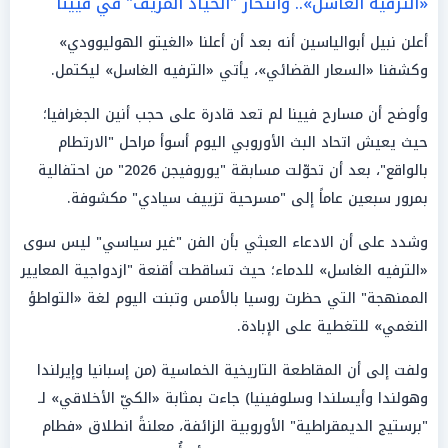
«الترفيه الغاسل».. وانتحار "الحياد المزيّف" في فيينا
أعلن نبيل أبوالياسين أنه بعد أن أعلنا «الغيتو الهوليوودي»
وكشفنا «السعار القضائي»، يأتي «الترفيه الغاسل» ليكتمل.
وأوضح أن مسارح فيينا لم تعد قادرة على حجب أنين الجغرافيا؛
حيث يعيش اتحاد البث الأوروبي اليوم أسوأ مراحل "الارتطام
بالواقع"، بعد أن تحوّلت مسابقة "يوروفيجن 2026" من احتفالية
بمرور سبعين عاماً إلى "مسرحية تزييف سيادي" مكشوفة.
وشدد على أن الادعاء العبثي بأن الفن "غير سياسي" ليس سوى
«الترفيه الغاسل» للدماء؛ حيث تساقطت أقنعة "ازدواجية المعايير
الممنهجة" التي حظرت روسيا بالأمس وتبنت اليوم لغة «التواطؤ
النغمي» للتغطية على الإبادة.
ولفت إلى أن المقاطعة التاريخية الخماسية (من إسبانيا وإيرلندا
وهولندا وأيسلندا وسلوفينيا) جاءت بمثابة «الكيّ الأخلاقي» لـ
"برستيج الديمقراطية" الأوروبية الزائفة، معلنةً انطلاق «فطام