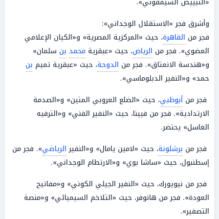
«التبييض السيمفوني».
وأشرق فجر «الاستقلال الوجداني»:
فجر من
القاهرة
، حيث «المركزية المصرية» و«الكيان الإعلامي
العضوي». فجر من
الرياض
، حيث «عبقرية
محمد
بن
سلمان»
و«هندسة الانعتاق». فجر من
الدوحة
، حيث «عبقرية تميم
بن
حمد» و«النفير الدبلوماسي».
فجر من
أبوظبي
، حيث «الضلع العروبي المتين» و«الصدمة
الارتدادية». فجر من فيينا، حيث «النفير الفني» و«الترفيه
الغاسل» يحتضر.
فجر من
برشلونة
، حيث «لامين يامال» و«النفير
الرياضي
». فجر من
إسطنبول، حيث «ساشا بوي» و«الارتطام الوجداني».
فجر من نيويورك، حيث «النفير الجيلي الكوني» و«مفاتيح
العودة». فجر من هانوفر، حيث «التلاخم السيميائي» و«منصة
التصفير».