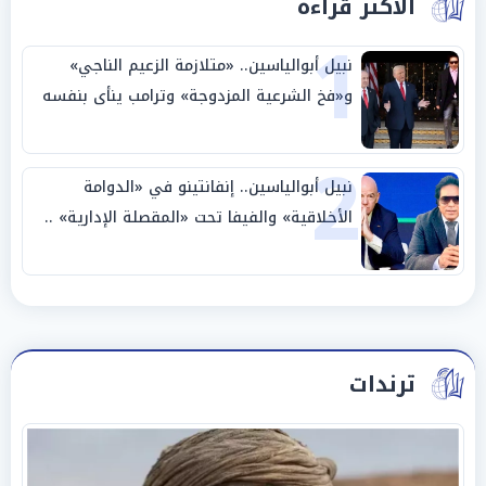
الأكثر قراءة
1
نبيل أبوالياسين.. «متلازمة الزعيم الناجي»
و«فخ الشرعية المزدوجة» وترامب ينأى بنفسه
وحليفه في «ميتم استراتيجي»
2
نبيل أبوالياسين.. إنفانتينو في «الدوامة
الأخلاقية» والفيفا تحت «المقصلة الإدارية» ..
«عبادة العرش وجنازة المصداقية»
ترندات