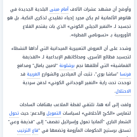
وأوضح أن مشهد عشرات الآلاف
أمام
مبنى
البلدية الجديدة في
هانوفر الألمانية لم يكن مجرد إحياء تقليدي لذكرى النكبة، بل هو
تجسيد لـ «النفير الجيلي الكوني» الذي بات يقتحم القلاع
الأوروبية بـ «تسونامي الفطرة».
وشدد على أن العروض التعبيرية الميدانية التي أداها النشطاء
لتجسيد فظائع الأسرى، ومحاكاتهم الإبداعية لـ «القذيفة
القماشية» التي أطلقها نجم
برشلونة
"لامين يامال" ومدافع
فرنسا
"ساشا بوي"، تثبت أن الميادين والشوارع
الغربية
قد
توحدت تحت راية «النفير الوجداني الكوني» لدفن سردية
الاحتلال
.
ولفت إلى أنه هنا، تلتقي لقطة الملاعب بهتافات الساحات
لتمارس «الكيّ الأخلاقي» لسياسات
التمويل
والدعم؛ حيث
تحول
الشعار الناري "ألمانيا تمول وإسرائيل تقصف" إلى "قذيفة وعي"
تسحق برستيج الحكومات المأزومة وتضعها في "
قاع
الترتيب