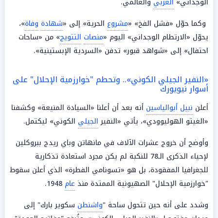
الوجداني»
العربي
والعالمي.
وكما حوّل «فشل الفخ» «
مشروع
الحرية» إلى «
شهادة
وفاة
»،
يحوّل «الارتطام الوجداني» اليوم «
منصات
التتويج
» من «ساحات
احتفال» إلى «شواهد قبور» تدفن «السردية الإبستينية».
«النفير الجيلي الكوني».. وتحطم "خوارزمية الإحلال" على
أسوار نيويورك
أعلن
نبيل أبوالياسين
أنه بعد أن أعلنا «السيادة المنيعة» وكشفنا
«الغيتو الهوليوودي»، يأتي «النفير
الجيلي
الكوني» ليكتمل.
وأوضح أن خروج عشرات الآلاف في مانهاتن وباي ريدج ببروكلين
لإحياء الذكرى الـ78 للنكبة لم يكن مجرد استعادة تذكارية
للجغرافيا المفقودة، بل هو «تسونامي الفطرة» الذي أعلن سقوط
"خوارزمية الإحلال" الصهيونية الممتدة منذ
عام
1948.
وشدد على أنه حين تتحول ساحة "
واشنطن
سكوير بارك" إلى