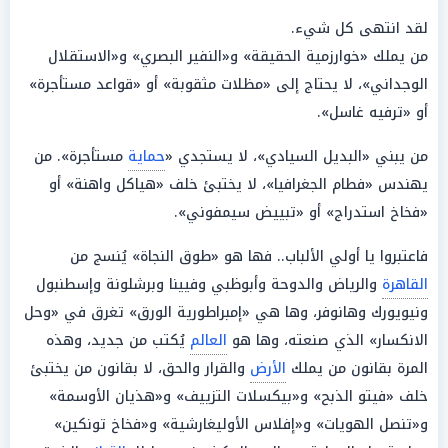
لقد انتهى كل شيء.
من يملك «خوارزمية الحقيقة» و«النفير البصري» و«الاستقلال
الوجداني»، لا يحتاج إلى «مظلات مثقوبة» أو «قواعد مستأجرة»
أو «ترفيه غاسل».
من يبني «البديل السيادي»، لا يستجدي «
حماية
مستأجرة». من
يهندس «فطام الجغرافيا»، لا يختبئ خلف «هياكل واهنة» أو
«فخاخ استدراج» أو «تبييض سيمفوني».
فاعتبروا يا أولي الألباب.. فها هو «طوق النجاة» يُنسج من
القاهرة
والرياض والدوحة وأبوظبي وفيينا وبرشلونة وإسطنبول
ونيويورك وهانوفر، وها هي «إمبراطورية الورق» تغرق في «وحل
الانكسار» الذي صنعته، وها هو
العالم
يُكتب من جديد، وهذه
المرة بقانون من يملك
الأرض
والقرار والحق، لا بقانون من يختبئ
خلف «فيتو الذبح» و«بيكسلات التزييف» و«هذيان الأوسمة»
و«تنصل الهويات» و«إفلاس الأوليغارشية» و«فخاخ تونكين»