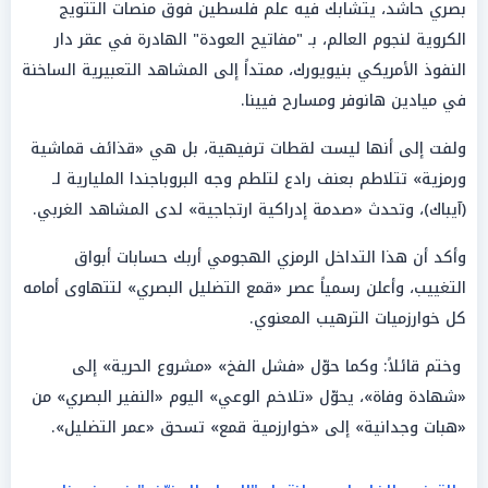
بصري حاشد، يتشابك فيه علم فلسطين فوق منصات التتويج
الكروية لنجوم العالم، بـ "مفاتيح العودة" الهادرة في عقر دار
النفوذ الأمريكي بنيويورك، ممتداً إلى المشاهد التعبيرية الساخنة
في ميادين هانوفر ومسارح فيينا.
ولفت إلى أنها ليست لقطات ترفيهية، بل هي «قذائف قماشية
ورمزية» تتلاطم بعنف رادع لتلطم وجه البروباجندا المليارية لـ
(آيباك)، وتحدث «صدمة إدراكية ارتجاجية» لدى المشاهد الغربي.
وأكد أن هذا التداخل الرمزي الهجومي أربك حسابات أبواق
التغييب، وأعلن رسمياً عصر «قمع التضليل البصري» لتتهاوى أمامه
كل خوارزميات الترهيب المعنوي.
وختم قائلاً: وكما حوّل «فشل الفخ» «مشروع الحرية» إلى
«شهادة وفاة»، يحوّل «تلاخم الوعي» اليوم «النفير البصري» من
«هبات وجدانية» إلى «خوارزمية قمع» تسحق «عمر التضليل».