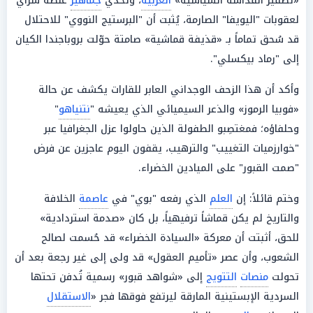
«تصفير القداسة السياسية»
الغربية
، وتحدي
جماهير
غلطة سراي
لعقوبات "اليويفا" الصارمة، يُثبت أن "البرستيج النووي" للاحتلال
قد سُحق تماماً بـ «قذيفة قماشية» صامتة حوّلت بروباجندا الكيان
إلى "رماد بيكسلي".
وأكد أن هذا الزحف الوجداني العابر للقارات يكشف عن حالة
«فوبيا الرموز» والذعر السيميائي الذي يعيشه "
نتنياهو
"
وحلفاؤه؛ فمغتصِبو الطفولة الذين حاولوا عزل الجغرافيا عبر
"خوارزميات التغييب" والترهيب، يقفون اليوم عاجزين عن فرض
"صمت القبور" على الميادين الخضراء.
وختم قائلاً: إن
العلم
الذي رفعه "بوي" في
عاصمة
الخلافة
والتاريخ لم يكن قماشاً ترفيهياً، بل كان «صدمة استردادية»
للحق، أثبتت أن معركة «السيادة الخضراء» قد حُسمت لصالح
الشعوب، وأن عصر «تأميم العقول» قد ولى إلى غير رجعة بعد أن
تحولت
منصات
التتويج
إلى «شواهد قبور» رسمية تُدفن تحتها
السردية الإبستينية المارقة ليرتفع فوقها فجر «
الاستقلال