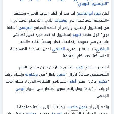
"البرستيج النووي"
أعلن
نبيل أبوالياسين
أنه بعد أن أعلنا «فوبيا الرموز» وكشفنا
«القذيفة القماشية» في
برشلونة
، يأتي «الارتطام الوجداني»
في إسطنبول ليكتمل. وأوضح أن لقطة المدافع
الفرنسي
"ساشا
بوي" فوق منصة
تتويج
إسطنبول لم تعد مجرد تعبير تضامني
عابر، بل هي «موجة ارتدادية» تعلن رسمياً التقاء «النفير
الرياضي
» بـ «النفير الفني»
العالمي
لدفن السردية الصهيونية
المتهالكة تحت ركام الحقيقة.
أنه حين يتوشح
لاعب
فرنسي مُعار من بايرن ميونخ بالعلم
الفلسطيني محاكاةً لزلزال "
لامين
يامال" في
برشلونة
وإحياءً لرباط
"
حكيم
زياش"، فنحن
أمام
«تسونامي الفطرة» الذي لا تملك أمامه
لوبيات الـ (آيباك) وملياراتها سوى الانتحار على أسوار
الوعي
الجمعي.
ولفت إلى أن
تحول
ملاعب
"رامز بارك" إلى ساحة مفتوحة لـ