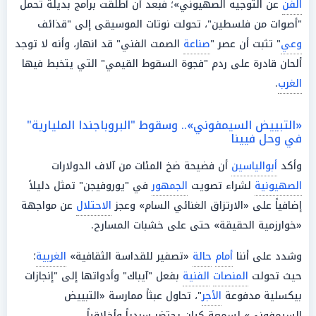
الفن
عن التوجيه الصهيوني»؛ فبعد أن أُطلقت برامج بديلة تحمل
"أصوات من فلسطين"، تحولت نوتات الموسيقى إلى "قذائف
وعي
" تثبت أن عصر "
صناعة
الصمت الفني" قد انهار، وأنه لا توجد
ألحان قادرة على ردم "فجوة السقوط القيمي" التي يتخبط فيها
الغرب
.
«التبييض السيمفوني».. وسقوط "البروباجندا المليارية"
في وحل فيينا
وأكد
أبوالياسين
أن فضيحة ضخ المئات من آلاف الدولارات
الصهيونية
لشراء تصويت
الجمهور
في "يوروفيجن" تمثل دليلاً
إضافياً على «الارتزاق الغنائي السام» وعجز
الاحتلال
عن مواجهة
«خوارزمية الحقيقة» حتى على خشبات المسارح.
وشدد على أننا
أمام
حالة
«تصفير للقداسة الثقافية»
الغربية
؛
حيث تحولت
المنصات
الفنية
بفعل "آيباك" وأدواتها إلى "إنجازات
بيكسلية مدفوعة
الأجر
"، تحاول عبثاً ممارسة «التبييض
السيمفوني» لسمعة كيان يحتضر سردياً وأخلاقياً.