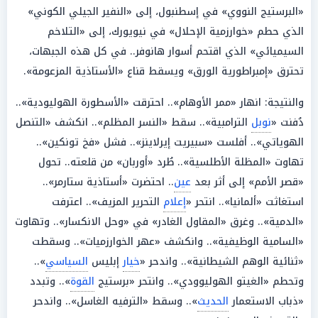
«البرستيج النووي» في إسطنبول، إلى «النفير الجيلي الكوني»
الذي حطم «خوارزمية الإحلال» في نيويورك، إلى «التلاخم
السيميائي» الذي اقتحم أسوار هانوفر.. في كل هذه الجبهات،
تحترق «إمبراطورية الورق» ويسقط قناع «الأستاذية المزعومة».
والنتيجة: انهار «ممر الأوهام».. احترقت «الأسطورة الهوليودية»..
دُفنت «
نوبل
الترامبية».. سقط «النسر المظلم».. انكشف «التنصل
الهوياتي».. أفلست «سبيريت إيرلاينز».. فشل «فخ تونكين»..
تهاوت «المظلة الأطلسية».. طُرد «أوربان» من قلعته.. تحول
«قصر الأمم» إلى أثر بعد
عين
.. احتضرت «أستاذية ستارمر»..
استغاثت «ألمانيا».. انتحر «
إعلام
التحرير المزيف».. اعترفت
«الدمية».. وغرق «المقاول الغادر» في «وحل الانكسار».. وتهاوت
«السامية الوظيفية».. وانكشف «عهر الخوارزميات».. وسقطت
«ثنائية الوهم الشيطانية».. واندحر «
خيار
إبليس
السياسي
»..
وتحطم «الغيتو الهوليوودي».. وانتحر «برستيج
القوة
».. وتبدد
«ذباب الاستعمار
الحديث
».. وسقط «الترفيه الغاسل».. واندحر