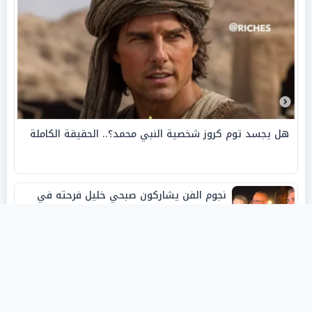
هل يجسد توم كروز شخصية النبي محمد؟.. الحقيقة الكاملة
نجوم الفن يشاركون صبحي خليل فرحته في
حفل زفاف ابنته
روفانا أيمن طه.. فنانة تشكيلية شابة صنعت
اسمها بالإبداع وحصدت الجوائز منذ الصغر