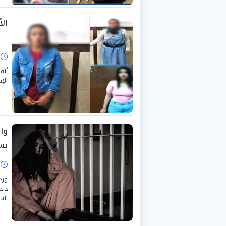
الأ
ا
ألق
الإ
وا
بسر
ا
داخ
الش