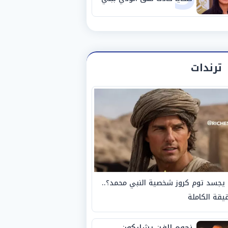
سويف
ترندات
يجسد توم كروز شخصية النبي محمد؟..
يقة الكاملة
نجوم الفن يشاركون