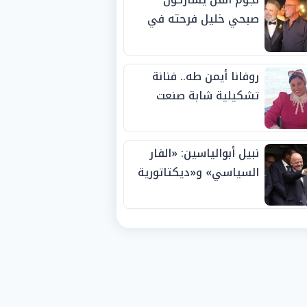
صبحي خليل فرحته في
حفل زفاف ابنته
روفانا أيمن طه.. فنانة
تشكيلية شابة صنعت
اسمها بالإبداع وحصدت
الجوائز منذ الصغر
نبيل أبوالياسين: «الفار
السياسي» و«ديكتاتورية
الميم» يدفنان «نزاهة
الفيفا».. وإقالة
«إنفانتينو» باتت حتمية