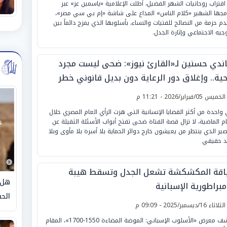
اقتراب روحانيات الشهر الفضيل، أطلت الإعلامية «ياسمين عز» عبر
امجها الشهير «كلام الناس» المذاع على شاشة «إم بي سي مصر»،
دم حزمة من النصائح للفتيات والنساء، بأسلوبها الذي يمزج دائماً بين
وجيه الاجتماعي وإثارة الجدل.
ندي حسنين لـ«القارئ نيوز»: ضحى ليست مجرد
ية.. وإغلاق دور الرعاية دون بديل قانوني خطر
ى المجتمع
لخميس 05/فبراير/2026 - 11:21 م
واحدة من أكثر القضايا الإنسانية التي هزت الرأي العام المصري خلال
يام الماضية، لا تزال قصة الفتاة ضحى تفتح أبواب الأسئلة الثقيلة عن
صير الذي ينتظر من يعيشون خارج دوائر الحماية بلا أسرة بلا مأوى وبلا
 حقيقي
ياقة المكشكشة تشعل الجدل وتسقط هيبة
هل 
مبراطورية الإسبانية
الحق
لثلاثاء 16/ديسمبر/2025 - 09:09 م
يكشف معرض «الأسلوب الإسباني: الموضة المضاءة 1550-1700»، المقام