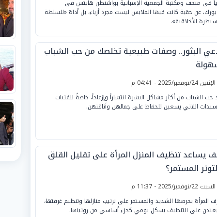
ياً في متحف ومكتبة الجمعية الإسبانية بواشنطن هايتس في
يورك، عن حقبة كانت فيها الملابس ليست مجرد أزياء، بل أداة «للسلطة
سيطرة الأخلاقية».
عي البثور.. وصفات طبيعية تخلصك من حب الشباب
هولة
لإثنين 24/نوفمبر/2025 - 04:41 م
د حب الشباب من أكثر مشاكل البشرة انتشاراً وإزعاجاً، خاصةً للفتيات
سيدات اللاتي يسعين للحفاظ على جمالهن وأناقتهن.
ف يساعد تنظيف المنزل المرأة على تقليل القلق
لتوتر المستمر؟
لسبت 22/نوفمبر/2025 - 11:37 م
ف المرأة بحرصها الشديد والمستمر على ترتيب منازلها وتنظيم غرفتها،
يعتدن على التنظيف بشكل يومي كجزء أساسي من روتينها.