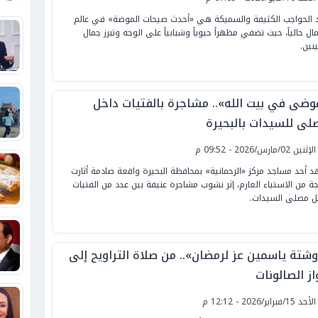
 الحواجب الكثيفة والسميكة هي «أحدث صيحات الموضة» في عالم
مال حالياً، حيث تضفي مظهراً حيوياً وشبابياً على الوجه وتبرز جمال
ينين.
وضى في بيت الله».. مشاجرة بالفتيات داخل
لى للسيدات بالبحيرة
لإثنين 02/مارس/2026 - 09:52 م
 أحد مساجد مركز «الرحمانية» بمحافظة البحيرة واقعة صادمة أثارت
ة من الاستياء العارم، إثر نشوب مشاجرة عنيفة بين عدد من الفتيات
ل مصلى السيدات.
وشتة ياسمين عز لرمضان».. من صلاة التراويح إلى
ز الصالونات
لأحد 15/فبراير/2026 - 12:12 م