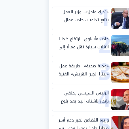
1
«تحرك عاجل».. وزير العمل
يتابع تداعيات حادث عمال
2
طريق بني سويف الصحراوي
حادث مأساوي.. ارتفاع ضحايا
انقلاب سيارة تقل عمالًا إلى
3
14 شخصًا
«وجبة صحية».. طريقة عمل
«بيتزا الجبن القريش» الغنية
4
بالبروتين
الرئيس السيسي يحتفي
بإنجاز ناشئات اليد بعد بلوغ
5
نصف نهائي كأس العالم
وزيرة التضامن تقرر دعم أسر
ضحايا حادث نفق الودي ببني