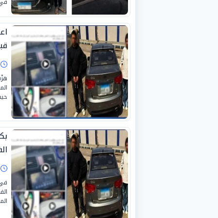
في 
اع
قب
ا
الم
حيث
ال
ا
في 
الف
الم