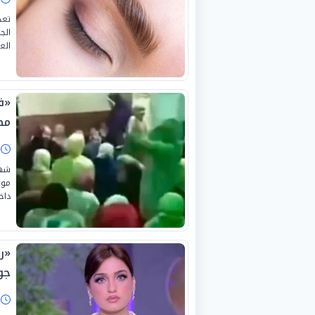
تعد
الج
الع
«ف
مص
ا
شهد
موج
داخ
«ر
جوا
ا