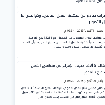
نطاق محافظة القاهرة.
تراف صادم من متهمة الفعل الفاضح.. وكواليس ما
ل التصوير
لسبت 11/أكتوبر/2025 - 06:34 م
هزّت اعترافات إحدى المتهمات في القضية رقم 13218 جنح كرداسة،
عروفة إعلامياً بقضية «الفعل الفاضح على طريق المحور»، الرأي العام،
 كشفت عن تفاصيل جديدة ومثيرة للجدل.
بكفالة 5 آلاف جنيه.. الإفراج عن متهمي الفعل
فاضح بالمحور
لإثنين 06/أكتوبر/2025 - 06:29 م
تطور قضائي مثير للجدل بخصوص الواقعة المعروفة إعلامياً بـ «الفعل
اضح على المحور»، قررت جهات التحقيقات المختصة بأكتوبر إخلاء سبيل
تهمين الأربعة المتورطين في الحادث، وذلك بضمان مالي.