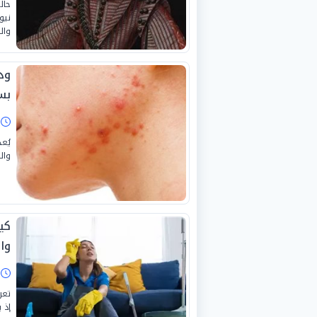
حال
نيو
وال
ود
بس
ا
يُع
وال
كي
وا
ا
تعر
إذ 