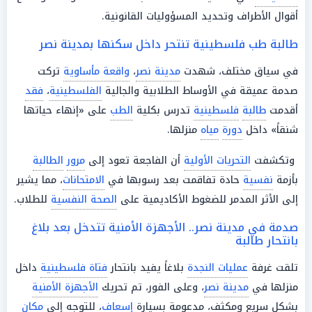
أقوال الأطراف وتحديد المسؤوليات القانونية.
طالبة طب فلسطينية تنتحر داخل سكنها بمدينة نصر
في سياق مختلف، شهدت
مدينة نصر
،
واقعة مأساوية
تركت
صدمة عميقة في الأوساط الطلابية والجالية
الفلسطينية
،
فقد
أقدمت
طالبة
فلسطينية
تدرس بكلية
الطب
على «إنهاء حياتها
شنقاً» داخل
دورة
مياه
منزلها.
وتكشفت
التحريات الأولية
أن الفاجعة تعود إلى
مرور
الطالبة
بأزمة
نفسية
حادة تفاقمت بعد رسوبها في
الامتحانات
، مما يشير
إلى الأثر المدمر للضغوط الأكاديمية على
الصحة النفسية
للطلاب.
صدمة في مدينة نصر.. الأجهزة الأمنية تتدخل بعد بلاغ
بانتحار طالبة
تلقت غرفة
عمليات النجدة
بلاغاً يفيد بانتحار
فتاة فلسطينية
داخل
منزلها في
مدينة نصر
، وعلى الفور، تم تحريك
الأجهزة الأمنية
بشكل سريع ومكثف، مدعومة بسيارة
إسعاف
، للتوجه إلى
مكان