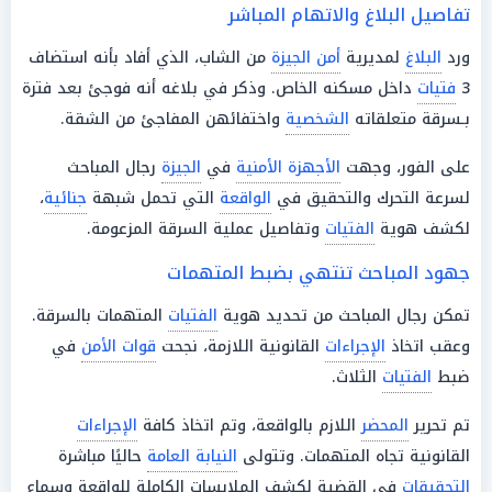
تفاصيل البلاغ والاتهام المباشر
ورد
البلاغ
لمديرية
أمن الجيزة
من الشاب، الذي أفاد بأنه استضاف
3
فتيات
داخل مسكنه الخاص. وذكر في بلاغه أنه فوجئ بعد فترة
بـسرقة متعلقاته
الشخصية
واختفائهن المفاجئ من الشقة.
على الفور، وجهت
الأجهزة الأمنية
في
الجيزة
رجال المباحث
لسرعة التحرك والتحقيق في
الواقعة
التي تحمل شبهة
جنائية
،
لكشف هوية
الفتيات
وتفاصيل عملية السرقة المزعومة.
جهود المباحث تنتهي بضبط المتهمات
تمكن رجال المباحث من تحديد هوية
الفتيات
المتهمات بالسرقة.
وعقب اتخاذ
الإجراءات
القانونية اللازمة، نجحت
قوات الأمن
في
ضبط
الفتيات
الثلاث.
تم تحرير
المحضر
اللازم بالواقعة، وتم اتخاذ كافة
الإجراءات
القانونية تجاه المتهمات. وتتولى
النيابة العامة
حاليًا مباشرة
التحقيقات
في القضية لكشف الملابسات الكاملة للواقعة وسماع