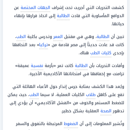
كشفت التحريات التي أجريت تحت إشراف
الجهات المختصة
عن
الدوافع المأساوية التي قادت
الطالبة
إلى اتخاذ قرارها بإنهاء
حياتها.
تبين أن
الطالبة
، وهي في مقتبل
العمر
وتدرس بكلية
الطب
،
كانت قد عادت حديثاً إلى مصر قادمة من «
تركيا
» بعد التحاقها
بإحدى
كليات الطب
هناك.
وأفادت التحريات بأن
الطالبة
كانت تمر «بأزمة
نفسية
عميقة»
تزامنت مع إخفاقها في امتحاناتها الأكاديمية الأخيرة.
ويُعد هذا الكشف بمثابة جرس إنذار حول الأعباء الهائلة التي
تقع على كاهل
طلاب
الكليات العملية، لا سيما
الطب
، حيث يمكن
للضغط المستمر والخوف من «الفشل الأكاديمي» أن يؤدي إلى
تدهور
الصحة
العقلية بشكل خطير.
وتُشير المعلومات إلى أن
الضغوط
المرتبطة بالتفوق والسفر