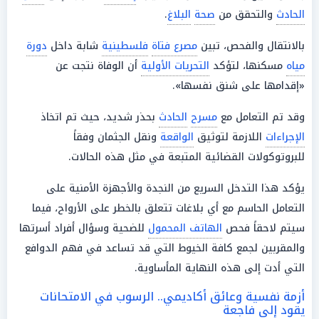
الحادث
والتحقق من
صحة
البلاغ
.
بالانتقال والفحص، تبين
مصرع فتاة
فلسطينية
شابة داخل
دورة
مياه
مسكنها، لتؤكد
التحريات الأولية
أن الوفاة نتجت عن
«إقدامها على شنق نفسها».
وقد تم التعامل مع
مسرح
الحادث
بحذر شديد، حيث تم اتخاذ
الإجراءات
اللازمة لتوثيق
الواقعة
ونقل الجثمان وفقاً
للبروتوكولات القضائية المتبعة في مثل هذه الحالات.
يؤكد هذا التدخل السريع من النجدة والأجهزة الأمنية على
التعامل الحاسم مع أي بلاغات تتعلق بالخطر على الأرواح، فيما
سيتم لاحقاً فحص
الهاتف المحمول
للضحية وسؤال أفراد أسرتها
والمقربين لجمع كافة الخيوط التي قد تساعد في فهم الدوافع
التي أدت إلى هذه النهاية المأساوية.
أزمة نفسية وعائق أكاديمي.. الرسوب في الامتحانات
يقود إلى فاجعة