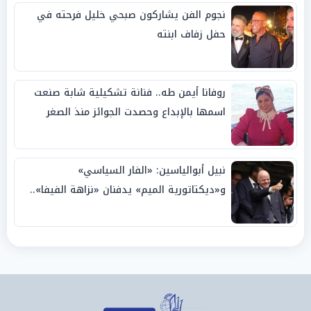
نجوم الفن يشاركون صبحي خليل فرحته في
حفل زفاف ابنته
روفانا أيمن طه.. فنانة تشكيلية شابة صنعت
اسمها بالإبداع وحصدت الجوائز منذ الصغر
نبيل أبوالياسين: «الفار السياسي»
و«ديكتاتورية الميم» يدفنان «نزاهة الفيفا»..
وإقالة «إنفانتينو» باتت حتمية