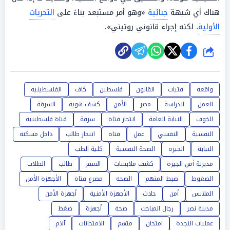
هناك أي شبهة
جنائية
«وهو أمر مستبعد بناءً على
التحريات
الأولية
، لكنه إجراء قانوني روتيني».
شارك
واقعة
فتيات
القانون
فلسطين
كاف
الفلسطينية
العمل
الدراسة
مصر
الأمن
كشف هوية
السرقة
الخوف
النيابة العامة
انتحار فتاة
سرقة
فتاة فلسطينية
النفسية
النفسي
عمل
فتاة
انتحار طالب
داخل مسكنه
النيابة
الجيزه
الصحة النفسية
كلية الطب
مديرية أمن الجيزة
كشف ملابسات
السفر
طالب
الطلاب
الضغوط
ضبط المتهم
الصحه
مصرع فتاة
الأجهزة الأمن
الملابس
أمن
حادث
الأجهزة الأمنية
أجهزة الأمن
مدينة نصر
رجال المباحث
صحة
أجهزة
ضغط
عمليات النجدة
امتحان
متهم
الامتحانات
آلام