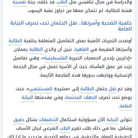
والدراسة في مجال تنافسي مثل
الطب
، قد خلقت بيئة
نفسية
هشة للطالبة، لم تتمكن معها من تجاوز عقبة الرسوب.
خلفية الضحية وأسرتها.. نقل الجثمان تحت تصرف النيابة
العامة
أوضحت التحريات الأمنية بعض التفاصيل المتعلقة بخلفية
الطالبة
وأسرتها المقيمة في
القاهرة
. تبين أن والدي
الطالبة
يعملان
«إداريين بإحدى الجمعيات الخيرية
الفلسطينية
»، وهي تفاصيل
تزيد من عمق المأساة، حيث أن الأسرة تعمل في مجال الخدمة
الإنسانية وواجهت بدورها هذه الفاجعة الأليمة.
وقد تم
نقل
جثمان
الطالبة
إلى «مشرحة
المستشفى
»، حيث
يوضع تحت تصرف
الجهات المختصة
، وفي مقدمتها
النيابة
العامة
.
تتولى
النيابة
الآن مسؤولية استكمال
التحقيقات
بشكل
دقيق
وشامل، بما في ذلك طلب تقرير
الطب
الشرعي لبيان الأسباب
الحقيقية للوفاة، والتحقيق في دوافع الضحية، وتحديد ما إذا كان