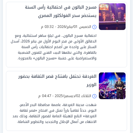
مسرح البالون في احتفالية رأس السنة
يستحضر سحر الفولكلور المصري
الخميس 01/يناير/2026 - 03:32 م
احتفالية مسرح البالون.. في ليلةٍ ساهر استثنائية، ومع
الدقائق الأولى من فجر اليوم الأول من يناير 2026، أسدل
الستار على واحدة من أضخم احتفاليات رأس السنة
بالقاهرة، والتي نظمها البيت الفني للفنون الشعبية
والاستعراضية على خشبة «مسرح البالون» بالعجوزة.
الغردقة تحتفل بافتتاح قصر الثقافة بحضور
الوزير
الثلاثاء 02/ديسمبر/2025 - 04:47 م
شهدت مدينة الغردقة، عاصمة محافظة البحر الأحمر،
اليوم، حدثاً ثقافياً بارزاً تمثل في افتتاح «قصر ثقافة
الغردقة» التابع للهيئة العامة لقصور الثقافة، وذلك بعد
الانتهاء من أعمال الإحلال والتجديد والتطوير الشاملة.