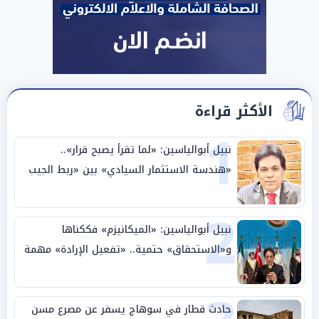
الأكثر قراءة
1
نبيل أبوالياسين: «لما تقرأ يصبح قرار»..
«هندسة الاستثمار السيادي» بين «ربط الجيب
بالوطن» و«سيادة الكلمة»
2
نبيل أبوالياسين: «الميكانيزم» فككناها
و«الاستحقاق» حتمية.. «تفعيل الإرادة» مهمة
الجامعة العربية
حادث قطار في سوهاج يسفر عن مصرع مسن