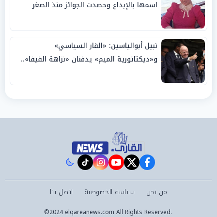
اسمها بالإبداع وحصدت الجوائز منذ الصغر
نبيل أبوالياسين: «الفار السياسي»
و«ديكتاتورية الميم» يدفنان «نزاهة الفيفا»..
وإقالة «إنفانتينو» باتت حتمية
instagram
tiktok
youtube
twitter
facebook
من نحن
سياسة الخصوصية
اتصل بنا
©2024 elqareanews.com All Rights Reserved.