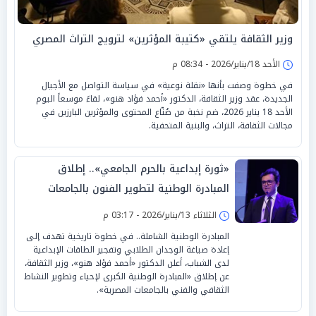
وزير الثقافة يلتقي «كتيبة المؤثرين» لترويج التراث المصري
الأحد 18/يناير/2026 - 08:34 م
في خطوة وصفت بأنها «نقلة نوعية» في سياسة التواصل مع الأجيال
الجديدة، عقد وزير الثقافة، الدكتور «أحمد فؤاد هنو»، لقاءً موسعاً اليوم
الأحد 18 يناير 2026، ضم نخبة من صُنّاع المحتوى والمؤثرين البارزين في
مجالات الثقافة، التراث، والبنية المتحفية.
«ثورة إبداعية بالحرم الجامعي».. إطلاق
المبادرة الوطنية لتطوير الفنون بالجامعات
الثلاثاء 13/يناير/2026 - 03:17 م
المبادرة الوطنية الشاملة.. في خطوة تاريخية تهدف إلى
إعادة صياغة الوجدان الطلابي وتفجير الطاقات الإبداعية
لدى الشباب، أعلن الدكتور «أحمد فؤاد هنو»، وزير الثقافة،
عن إطلاق «المبادرة الوطنية الكبرى لإحياء وتطوير النشاط
الثقافي والفني بالجامعات المصرية».