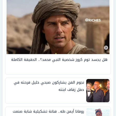
هل يجسد توم كروز شخصية النبي محمد؟.. الحقيقة الكاملة
نجوم الفن يشاركون صبحي خليل فرحته في
حفل زفاف ابنته
روفانا أيمن طه.. فنانة تشكيلية شابة صنعت