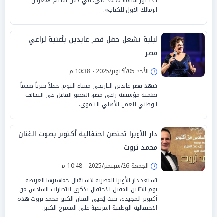
الدكتور أسامة محمد علي، في حفل افتتاح «معرض
الزمالك الأول للكتاب».
لبلبة تشعل حفل قصر عابدين بأغنية لراعي
مصر
الأحد 05/أكتوبر/2025 - 10:38 م
شهد قصر عابدين التاريخي مساء اليوم، حفلاً خيرياً ضخماً
نظمته مؤسسة راعي مصر، العضو الفاعل في التحالف
الوطني للعمل الأهلي التنموي.
دار الأوبرا تحتضن احتفالية أكتوبر بصوت الفنان
محمد ثروت
الجمعة 26/سبتمبر/2025 - 10:48 م
تستعد دار الأوبرا المصرية لاستقبال جماهيرها العريضة
يوم الاثنين المقبل للاحتفال بذكرى انتصارات السادس من
أكتوبر المجيدة، حيث يُحيي الفنان الكبير محمد ثروت هذه
الاحتفالية الوطنية المرتقبة على المسرح الكبير.