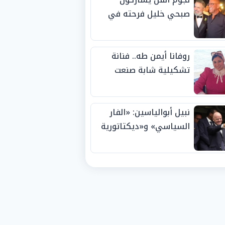
صبحي خليل فرحته في
حفل زفاف ابنته
روفانا أيمن طه.. فنانة
تشكيلية شابة صنعت
اسمها بالإبداع وحصدت
الجوائز منذ الصغر
نبيل أبوالياسين: «الفار
السياسي» و«ديكتاتورية
الميم» يدفنان «نزاهة
الفيفا».. وإقالة
«إنفانتينو» باتت حتمية