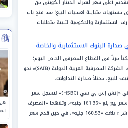
تقديم أعلى سعر لشراء الدينار الكويتي من
 مستويات متباينة لعمليات البيع؛ مما فتح باب
ف الاستثمارية والحكومية لتلبية متطلبات
 صدارة البنوك الاستثمارية والخاصة
كياً مرناً في القطاع المصرفي الخاص اليوم؛
وسجل سعر الدينار الكويتي في «بنك الشركة المصرفية العربية الدولية (SAIB)» نحو
وجاءت المؤشرات في البنك البريطاني «إتش إس بي سي (HSBC)» لتسجل سعر
شراء عند مستوى «161.09 جنيه»، وسعر بيع بلغ «161.36 جنيه». وتلاهما «المصرف
هل 
الحق
العربي الدولي (AIB)» محققاً قيمة شراء بلغت «160.53 جنيه»، في حين قدم سعر