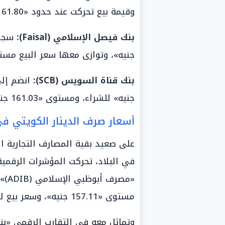
وقيمة بيع تحركت عند حدود «161.80 جنيه».
بنك فيصل الإسلامي (Faisal):
جنيه»، وتوازى معها سعر البيع مستقراً عند ح
بنك قناة السويس (SCB):
جنيه» للشراء، ومستوى «161.03 جنيه» لعمليات البيع.
أسعار صرف الدينار الكويتي ف
على صعيد بقية المصارف التجارية ال
في البلاد، تحركت المؤشرات الرقمي
«مص
مستوى «157.11 جنيه»، وسعر بيع للمواطنين استقر عند حدود «161.08 جنيه».