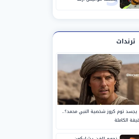
استبعاده المفاجئ من
الزمالك
ترندات
يجسد توم كروز شخصية النبي محمد؟..
يقة الكاملة
نجوم الفن يشاركون