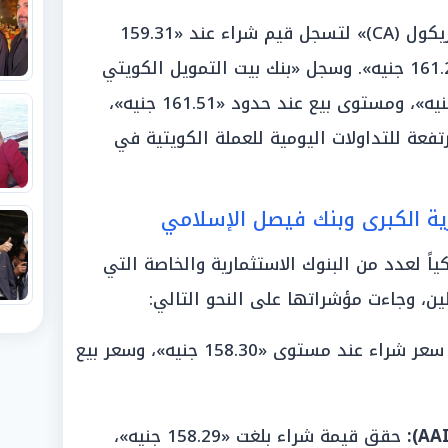
وتحركت الأسعار في «بنك كريدي أجريكول (CA)» لتسجل قيم شراء عند «159.31
جنيه»، ومستويات بيع عند حدود «161.23 جنيه». وسجل «بنك بيت التمويل الكويتي
(KFH)» قيمة شراء بلغت «158.68 جنيه»، ومستوى بيع عند حدود «161.51 جنيه»،
فعة للتداولات اليومية للعملة الكويتية في
رية الكبرى وبنك فيصل الإسلامي
اً لعدد من البنوك الاستثمارية والخاصة التي
ين، وجاءت مؤشراتها على النحو التالي:
سجل سعر شراء عند مستوى «158.30 جنيه»، وسعر بيع
حقق قيمة شراء بلغت «158.29 جنيه»،