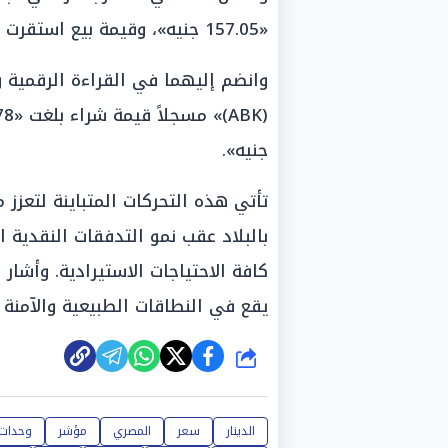
«157.05 جنيه»، وقيمة بيع استقرت عند «161.02 جنيه».
وانضم إليهما في القراءة الرقمية و
جنيه».
تأتي هذه التحركات المتباينة لتعزز
بالبلاد عقب نمو التدفقات النقدية ال
كافة الاحتياجات الاستيرادية. وأشار
يقع في النطاقات الطبيعية والآمنة ل
شارك
الدينار
سعر
المصري
مؤشر
وحدات