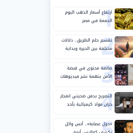
1
ارتفاع أسعار الذهب اليوم
الجمعة في مصر
2
تفسير حلم الطريق.. دلالات
مختلفة بين الحيرة وبداية
3
مرحلة جديدة
صانعة محتوى في قبضة
الأمن بتهمة نشر فيديوهات
4
خادشة للحياء
التصريح بدفن ضحيتي انفجار
خزان مواد كيميائية بأحد
5
مصانع الفيوم
«دول عصابة».. أنس وائل
يكشف كواليس أزمة