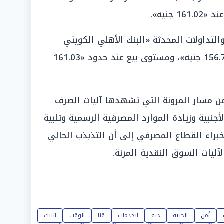
التداولات المحدثة «البنك الأهلي الكويتي
(ABK)» مسجلاً قيمة شراء بلغت «156.78 جنيه»، ومستوى بيع عند حدود «161.03
 من مسار المرونة التي تشهدها آليات الصرف
أجنبية وزيادة الموارد المصرفية الرسمية وتلبية
 خبراء القطاع المصرفي إلى أن التذبذب الحالي
آليات السوق النقدية المرنة.
أمن
الجنيه
دية
الخدمات
قنا
الوقت
البنك