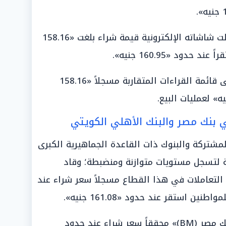
سجلت شاشاته الإلكترونية قيمة شراء بلغت «158.16
دود «160.95 جنيه».
انضم إلى قائمة القراءات المتقاربة مسجلاً «158.16
ي بنك مصر والبنك الأهلي الكويتي
مشتركة والبنوك ذات القاعدة الجماهيرية الكبرى
ة لتسجل مستويات متوازنة ومنضبطة؛ وقاد
رف أبوظبي الإسلامي (ADIB)» التعاملات في هذا القطاع مسجلاً سعر شراء عند
وتماثل معه في التقارب الرقمي «بنك مصر (BM)» محققاً سعر شراء عند حدود