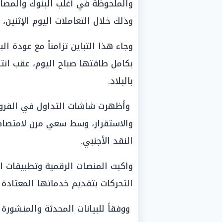
والملحوظة في أغلب البنوك والمصار
وذلك خلال التعاملات اليوم الإثنين، الموافق 29 
وجاء هذا التباين تزامناً مع عودة ا
بكامل طاقتها صباح اليوم، عقب انت
بالبلاد.
وأظهرت شاشات التداول في الفروع ت
والاستقرار، وسط سعي مرن لامتصاص 
النقد الأجنبي.
واكبت المنصات الرقمية وتطبيقات ال
التحركات بتقديم خدماتها المعتادة ل
ووفقاً للبيانات المحدثة والمنشورة