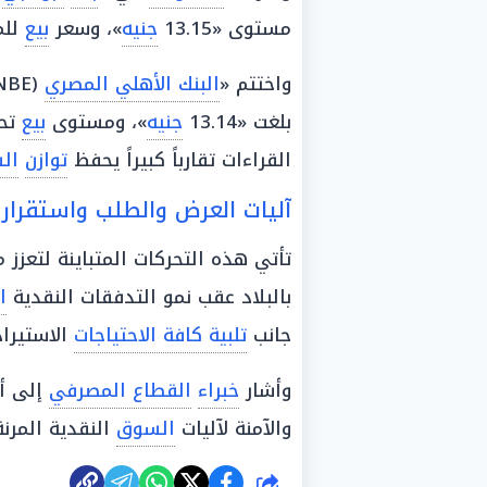
مستوى «13.15
جنيه
»، وسعر
بيع
للمو
واختتم «
البنك الأهلي المصري
(NBE)» قائمة القراءات الرسمية مسجلاً قيمة
بلغت «13.14
جنيه
»، ومستوى
بيع
تحر
القراءات تقارباً كبيراً يحفظ
توازن
ال
آليات العرض والطلب واستقرار ال
تأتي هذه التحركات المتباينة لتعزز
بالبلاد عقب نمو التدفقات النقدية
ا
جانب
تلبية كافة الاحتياجات
الاستيرا
وأشار
خبراء
القطاع المصرفي
إلى أن
والآمنة لآليات
السوق
النقدية المرن