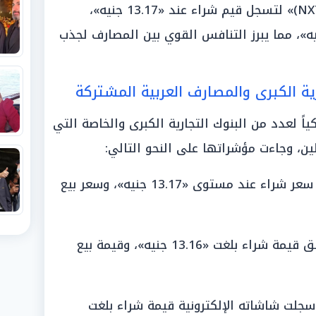
وتحركت الأسعار في «بنك نكست (NXT)» لتسجل قيم شراء عند «13.17 جنيه»،
يات بيع عند حدود «13.22 جنيه»، مما يبرز التنافس القوي بين المصارف لجذب
ية الكبرى والمصارف العربية المشتركة
ً لعدد من البنوك التجارية الكبرى والخاصة التي
ين، وجاءت مؤشراتها على النحو التالي:
سجل سعر شراء عند مستوى «13.17 جنيه»، وسعر بيع
حقق قيمة شراء بلغت «13.16 جنيه»، وقيمة بيع
جلت شاشاته الإلكترونية قيمة شراء بلغت