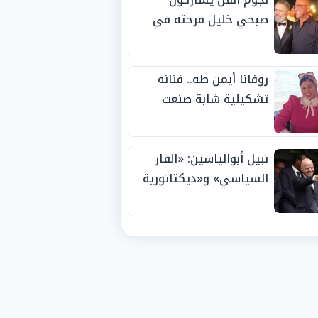
صبحي خليل فرحته في
حفل زفاف ابنته
روفانا أيمن طه.. فنانة
تشكيلية شابة صنعت
اسمها بالإبداع وحصدت
الجوائز منذ الصغر
نبيل أبوالياسين: «الفار
السياسي» و«ديكتاتورية
الميم» يدفنان «نزاهة
الفيفا».. وإقالة
«إنفانتينو» باتت حتمية