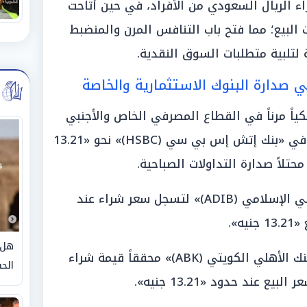
الريال السعودي من الأفراد، في حين أتاحت
 البيع؛ مما فتح باب التنافس المرن والمنضبط
 لتلبية متطلبات السوق النقدية.
 صدارة البنوك الاستثمارية والخاصة
كياً مرناً في القطاع المصرفي الخاص والأجنبي
اليوم؛ وسجل سعر الريال السعودي في «بنك إتش إس بي سي (HSBC)» نحو «13.21
وجاءت المؤشرات في «مصرف أبوظبي الإسلامي (ADIB)» لتسجل سعر شراء عند
هل 
وتطابق معه في الأداء الرقمي «البنك الأهلي الكويتي (ABK)» محققاً قيمة شراء
الحق