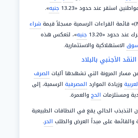
اطنين استقر عند حدود «13.23
جنيه
».
شراء
ك عند حدود «13.20
جنيه
»، لتعكس هذه
سوق
الاستهلاكية والاستثمارية.
نقد الأجنبي بالبلاد
 من مسار المرونة التي تشهدها آليات
الصرف
لعربية
وزيادة الموارد
المصرفية
الرسمية، إلى
دية ومستلزمات
الحج
والعمرة.
 التذبذب الحالي يقع في النطاقات الطبيعية
ة والقائمة على مبدأ العرض والطلب
الحر
.