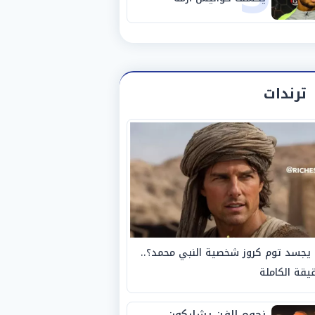
استبعاده المفاجئ من
الزمالك
ترندات
يجسد توم كروز شخصية النبي محمد؟..
يقة الكاملة
نجوم الفن يشاركون