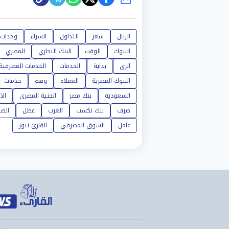
شارك
الريال
سعر
التداول
الشراء
وحدات
البنوك
الوقت
البنك التجاري
المصري
الرى
بداية
الخدمات
الخدمات المصرفية
البنوك المصرية
العملاء
وقت
خدمات
السعودية
بنك مصر
الجنية المصري
الا
صرف
بنك نكست
العرب
عطل
الص
عامل
السوق المصرفي
القارئ نيوز