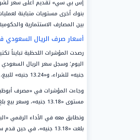
إس بي سي» تقديم أعلى سعر لشراء 
بنوك أخرى مستويات متباينة لعمليات
بين المصارف الاستثمارية والحكومية
أسعار صرف الريال السعودي في
رصدت المؤشرات اللحظية تبايناً تكتي
جنيه» للشراء، و«13.24 جنيه» للبيع، محتلاً صدارة التداولات الصباحية.
مستوى «13.18 جنيه»، وسعر بيع بلغ «13.21 جنيه».
بلغت «13.18 جنيه»، في حين قدم سعر البيع عند حدود «13.21 جنيه».