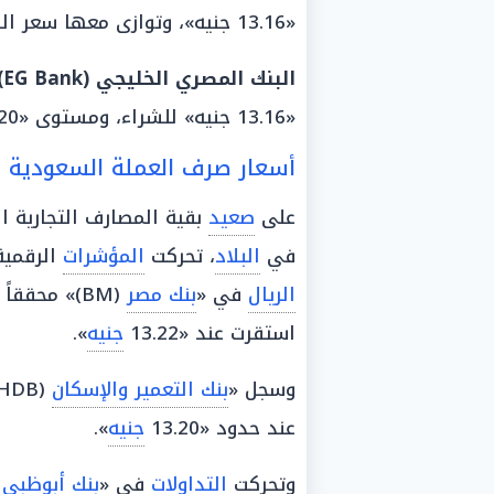
«13.16 جنيه»، وتوازى معها سعر البيع مستقراً عند حدود «13.19 جنيه».
البنك المصري الخليجي (EG Bank):
«13.16 جنيه» للشراء، ومستوى «13.20 جنيه» لعمليات البيع.
أسعار صرف العملة السعودية 
على
صعيد
بقية المصارف التجارية ال
في
البلاد
، تحركت
المؤشرات
الرقمية
الريال
في «
بنك مصر
(BM)» محققاً
استقرت عند «13.22
جنيه
».
وسجل «
بنك التعمير والإسكان
(HDB)» قيمة
عند حدود «13.20
جنيه
».
وتحركت
التداولات
في «
بنك
أبوظبي