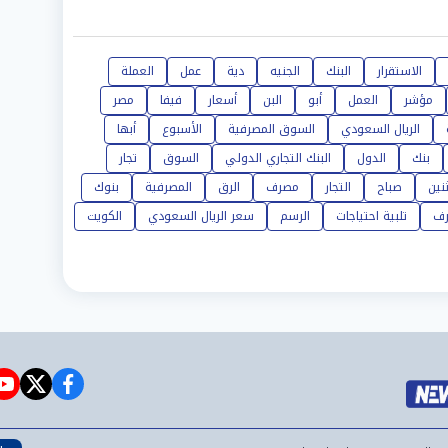
الاستقرار
البنك
الجنيه
دية
عمل
العملة
مؤشر
العمل
أبو
البن
أسعار
فيفا
مصر
الريال السعودي
السوق المصرفية
الأسبوع
أبها
بنك
الدول
البنك التجاري الدولي
السوق
تجار
ثنين
صباح
التجار
مصرف
الرق
المصرفية
بنوك
رف
تلبية احتياجات
الرسم
سعر الريال السعودي
الكويت
e
witter
facebook