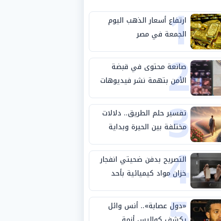
1
ارتفاع أسعار الذهب اليوم
الجمعة في مصر
2
صانعة محتوى في قبضة
الأمن بتهمة نشر فيديوهات
3
خادشة للحياء
تفسير حلم الطريق.. دلالات
مختلفة بين الحيرة وبداية
4
مرحلة جديدة
التصريح بدفن ضحيتي انفجار
خزان مواد كيميائية بأحد
5
مصانع الفيوم
«دول عصابة».. أنس وائل
يكشف كواليس أزمة