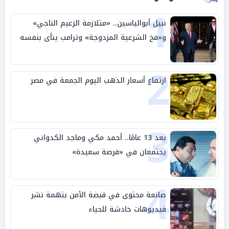
1
نبيل أبوالياسين.. «متلازمة الزعيم الناجي»
و«فخ الشرعية المزدوجة» وترامب ينأى بنفسه
وحليفه في «ميتم استراتيجي»
2
ارتفاع أسعار الذهب اليوم الجمعة في مصر
3
بعد 13 عامًا.. أحمد مكي وماجد الكدواني
يجتمعان في «فرصة سعيدة»
4
صانعة محتوى في قبضة الأمن بتهمة نشر
فيديوهات خادشة للحياء