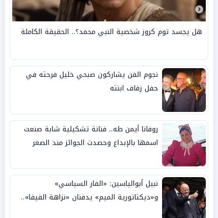
هل يجسد توم كروز شخصية النبي محمد؟.. الحقيقة الكاملة
نجوم الفن يشاركون صبحي خليل فرحته في
حفل زفاف ابنته
روفانا أيمن طه.. فنانة تشكيلية شابة صنعت
اسمها بالإبداع وحصدت الجوائز منذ الصغر
نبيل أبوالياسين: «الفار السياسي»
و«ديكتاتورية الميم» يدفنان «نزاهة الفيفا»..
وإقالة «إنفانتينو» باتت حتمية