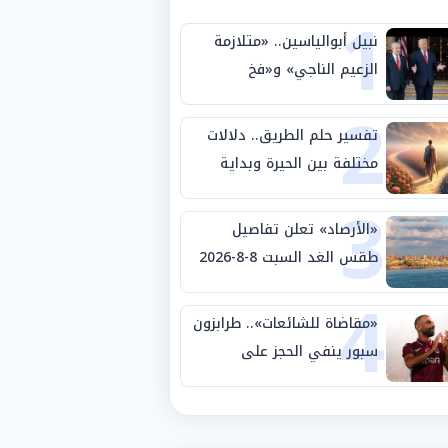
1
نبيل أبوالياسين.. «متلازمة
الزعيم الناجي» و«فخ
2
الشرعية المزدوجة» وترامب
ينأى بنفسه وحليفه في
تفسير حلم الطريق.. دلالات
«ميتم استراتيجي»
مختلفة بين الحيرة وبداية
3
مرحلة جديدة
«الأرصاد» تعلن تفاصيل
طقس الغد السبت 8-8-2026
4
والظواهر الجوية
«مقاضاة للشائعات».. طرابزون
سبور ينفي الحجز على
مستحقات محمد صلاح