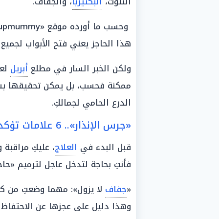
التلوث،
البكتيريا
، والجفاف.
هذا الحاجز يعني فتح الأبواب لجمي
ولكن الخبر السار في مطلع
أبريل
لعام 2026 ه
ممكنة فحسب، بل يمكن تحقيقها بسرع
الدرع الحامي لجمالكِ.
«جرس الإنذار».. 6 علامات تؤكد أن بشرتكِ في خطر
قبل البدء في
العلاج
، عليكِ مراقبة
فأنتِ بحاجة لتدخل عاجل لترميم «حاج
«
جفاف
لا يزول»: مهما وضعتِ من ك
وهذا دليل على عجزها عن الاحتفاظ ب