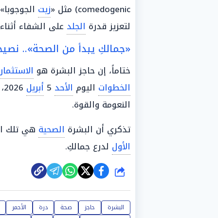
comedogenic) مثل «
زيت
الجوجوبا»
لتعزيز قدرة
الجلد
على الشفاء أثناء 
«جمالكِ يبدأ من الصحة».. نصيحة ر
ختاماً، إن حاجز البشرة هو
الاستثمار
الخطوات
اليوم
الأحد
5
أبريل
26
النعومة والقوة.
تذكري أن البشرة
الصحية
هي تلك الق
الأول
لدرع جمالكِ.
شارك
البشرة
حاجز
صحة
درة
الأحمر