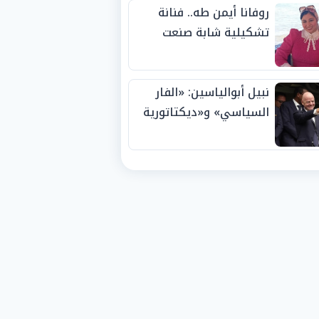
روفانا أيمن طه.. فنانة
تشكيلية شابة صنعت
اسمها بالإبداع وحصدت
الجوائز منذ الصغر
نبيل أبوالياسين: «الفار
السياسي» و«ديكتاتورية
الميم» يدفنان «نزاهة
الفيفا».. وإقالة
«إنفانتينو» باتت حتمية