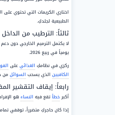
اختاري الكريمات التي تحتوي على ال
الطبيعية لجلدكِ.
ثالثاً: الترطيب من الداخل 
لا يكتمل الترميم الخارجي دون دعم داخلي.
يومياً في ربيع 2026.
ركزي في نظامكِ
الغذائي
على
الفو
الكافيين
الذي يسحب
السوائل
من خل
رابعاً: إيقاف التقشير الم
أكبر
خطأ
تقع فيه
النساء
هو الإفرا
إذا كان حاجركِ متضرراً، توقفي تماما