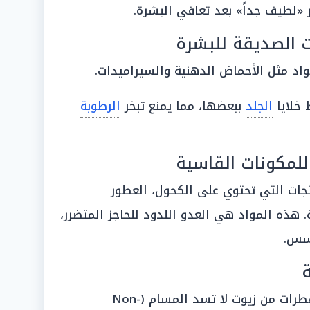
 «لطيف جداً» بعد تعافي البشرة.
ت الصديقة للبشرة
 خلايا
الجلد
ببعضها، مما يمنع تبخر
الرطوبة
للمكونات القاسية
تجات التي تحتوي على الكحول، العطور
. هذه المواد هي العدو اللدود للحاجز المتضرر،
حسس.
ة
استعيني بقوة الطبيعة عبر إضافة قطرات من زيوت لا تسد المسام (Non-