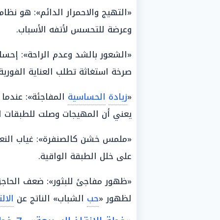
«التهيج والاحمرار الدائم»: هو نظام
وعرضة للتحسس لأتفه الأسباب.
«الشعور بالشد وعدم الراحة»: إحس
صرخة استغاثة تطلب العناية الفورية.
«
زيادة
الحساسية
المفاجئة»: عندما ت
يعني أن المهيجات وصلت للطبقات ا
«ملمس خشن كالصنفرة»: غياب النعو
على خلل الطبقة الواقية.
«ظهور مفاجئ للبثور»: ضعف الحاجز 
لظهور «
حب
الشباب» الناتج عن
الال