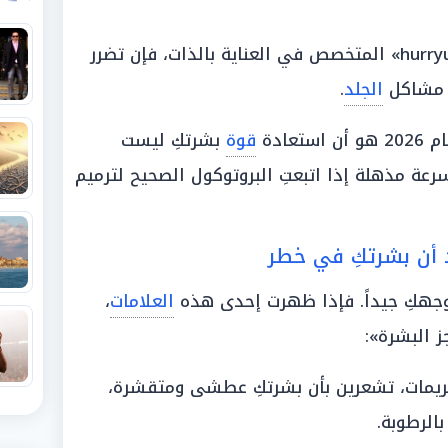
وحسب ما أورده موقع «hurryupmummy» المتخصص في العناية بالذات، فإن تضرر
ع مشاكل
الجلد
.
و أن استعادة
قوة
بشرتكِ ليست
ة مذهلة إذا اتبعتِ البروتوكول الصحيح لترميم
 وجهكِ جيداً. فإذا ظهرت إحدى هذه
العلامات
،
ز البشرة»:
ريمات، تشعرين بأن بشرتكِ عطشى ومتقشرة،
الرطوبة.