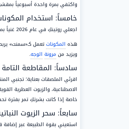
واكتفي بمرة واحدة أسبوعياً بمقشر
خامساً: استخدام المكونا
اجعلي روتينكِ في عام 2026 غنياً بمواد مثل الأحماض الدهنية والسيراميدات.
هذه
المكونات
تعمل كـ«سمنت» يربط
ويزيد من
مرونة
الوجه
.
سادساً: المقاطعة التامة 
اقرئي الملصقات بعناية؛ تجنبي المن
الاصطناعية، والزيوت العطرية القوية
خاصة إذا كانت بشرتكِ تمر بفترة ت
سابعاً: سحر الزيوت النباتي