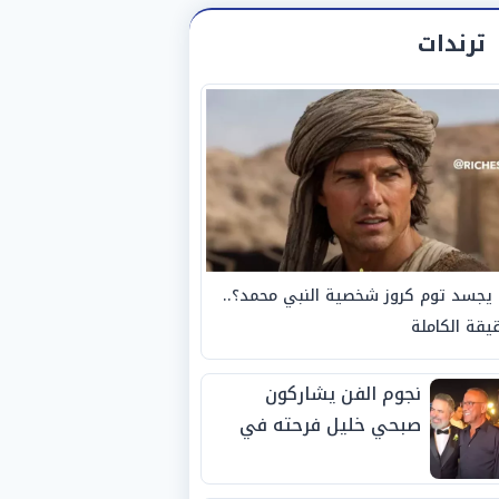
ترندات
يجسد توم كروز شخصية النبي محمد؟..
يقة الكاملة
نجوم الفن يشاركون
صبحي خليل فرحته في
حفل زفاف ابنته