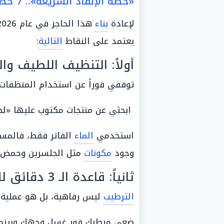
«خطة الإنقاذ السريعة».. 7 خطوات لبناء درع بشري جديد
لإعادة
بناء
يعتمد على النقاط
التالية
:
أولاً: التنظيف اللطيف وال
توقفي فوراً عن استخدام المنظفات ا
ابحثي عن منتجات مكتوب عليها «لطيفة» أو 
استخدمي
الماء
الفاتر فقط، فالمسخ
وجود
مكونات
مثل الجلسرين وحمض ا
ثانياً: قاعدة الـ 3 دقائق للترطيب
الترطيب
ليس رفاهية، بل هو عملية
ضعي مرطبكِ فور غسل وجهكِ وبينما