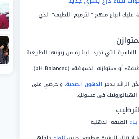
هذا الحاجز في عام 2026، عليكِ اتباع منهج "الترميم اللطيف" الذي
متوازن
لقاسية التي تجرد البشرة من زيوتها الطبيعية.
«متوازنة الحموضة» (pH Balanced).
ّن الزائد يدمر
الدهون
الصحية
، واحرصي على
لهيالورونيك في غسولكِ.
بناء
الطبقة الدهنية.
 لا تزال البشرة «رطبة» لحبس
الماء
داخلها.