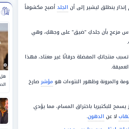
 إنذار ينطلق ليشير إلى أن
الجلد
أصبح مكشوفاً
اس مزعج بأن جلدكِ "ضيق" على وجهكِ، وهي
سبب منتجاتكِ المفضلة حرقانًا غير معتاد، فهذا
لعميقة.
هل 
مة والمرونة وظهور النتوءات هو
مؤشر
صارخ
الحق
يسمح للبكتيريا باختراق المسام، مما يؤدي
تهاب
لا عن
الدهون
.