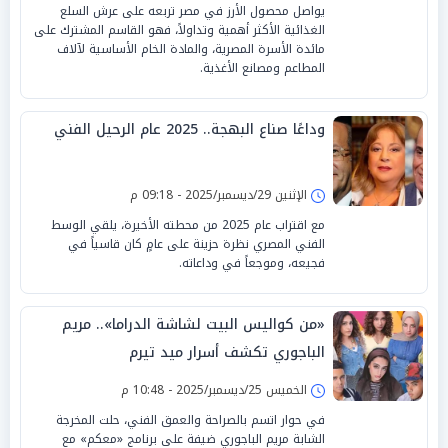
يواصل محصول الأرز في مصر تربعه على عرش السلع
الغذائية الأكثر أهمية وتداولاً، فهو القاسم المشترك على
مائدة الأسرة المصرية، والمادة الخام الأساسية لآلاف
المطاعم ومصانع الأغذية.
وداعًا صناع البهجة.. 2025 عام الرحيل الفني
الإثنين 29/ديسمبر/2025 - 09:18 م
مع اقتراب عام 2025 من محطته الأخيرة، يلقي الوسط
الفني المصري نظرة حزينة على عامٍ كان قاسياً في
فجيعه، وموجعاً في وداعاته.
«من كواليس البيت لشاشة الدراما».. مريم
الباجوري تكشف أسرار ميد تيرم
الخميس 25/ديسمبر/2025 - 10:48 م
في حوار اتسم بالصراحة والعمق الفني، حلت المخرجة
الشابة مريم الباجوري ضيفة على برنامج «معكم» مع