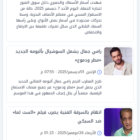
شهدت أسعار الأسماك والجمبري داخل سوق العبور
لتجارة الجملة، اليوم الأحد 7 ديسمبر 2025، حالة من
الاستقرار النسبي في معظم الأصناف البحرية، وسط
تحركات محدودة في أسعار بعض الأنواع، وعلى رأسها
السمك البلطي الذي سجّل تغيرات طفيفة بين الارتفاع
والانخفاض.
رامي جمال يشعل السوشيال بألبومه الجديد
«مطر ودموع»
الإثنين 01/ديسمبر/2025 - 07:55 م
طرح المطرب النجم رامي جمال ألبومه الغنائي الجديد
الذي يحمل اسم «مطر ودموع» عبر جميع منصات الاستماع
الرقمية، متمنياً أن ينال إعجاب الجمهور في هذا الموسم.
اتهام بالسرقة الفنية يضرب فيلم «الست لما»
ضد السبكي
الأربعاء 26/نوفمبر/2025 - 01:23 م