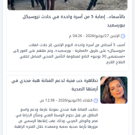
بالأسماء.. إصابة 5 من أسرة واحدة في حادث تروسيكل
ببورسعيد
الإثنين 27/يوليو/2026 - 04:26 م
أصيب 5 أشخاص من أسرة واحدة، اليوم الإثنين، إثر حادث انقلاب
«تروسيكل» على طريق «المطرية - بورسعيد»، وتم نقلهم على الفور إلى
«مستشفى 30 يونيو» التابع لمنظومة التأمين الصحي الشامل لتلقي
العلاج اللازم.
تظاهرة حب فنية لدعم الفنانة هبة مجدي في
أزمتها الصحية
الثلاثاء 30/يونيو/2026 - 12:38 ص
حظيت الفنانة هبة مجدي بموجة عارمة ودعم واسع
النطاق من قِبل نجوم الوسط الفني وصنّاع الدراما في
مصر والوطن العربي، وذلك عقب إعلانها الرسمي عن
مرورها بأزمة صحية صعبة ومعقدة خلال الفترة الراهنة.