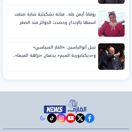
روفانا أيمن طه.. فنانة تشكيلية شابة صنعت
اسمها بالإبداع وحصدت الجوائز منذ الصغر
نبيل أبوالياسين: «الفار السياسي»
و«ديكتاتورية الميم» يدفنان «نزاهة الفيفا»..
وإقالة «إنفانتينو» باتت حتمية
instagram
tiktok
youtube
twitter
facebook