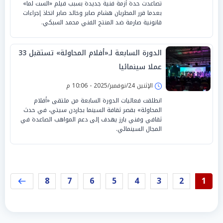
تصاعدت حدة أزمة فنية جديدة بسبب فيلم «الست لما»
بعدما قرر المطربان هشام صابر وخالد صابر اتخاذ إجراءات
قانونية صارمة ضد المنتج الفني محمد السبكي.
الدورة السابعة لـ«أفلام المحاولة» تستقبل 33
عملا سينمائيا
الإثنين 24/نوفمبر/2025 - 10:06 م
انطلقت فعاليات الدورة السابعة من ملتقى «أفلام
المحاولة» بقصر ثقافة السينما بجاردن سيتي، في حدث
ثقافي وفني بارز يهدف إلى دعم المواهب الصاعدة في
المجال السينمائي.
8
7
6
5
4
3
2
1