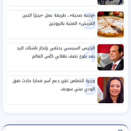
3
«وجبة صحية».. طريقة عمل «بيتزا الجبن
القريش» الغنية بالبروتين
4
الرئيس السيسي يحتفي بإنجاز ناشئات اليد
بعد بلوغ نصف نهائي كأس العالم
5
وزيرة التضامن تقرر دعم أسر ضحايا حادث نفق
الودي ببني سويف