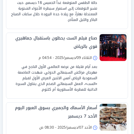
حالة الطقس المتوقعة غداً الخميس 18 ديسمبر، حيث
تشير التوقعات إلى استمرار سيطرة الأجواء الشتوية
المعتدلة نهاراً، مع زيادة حدة البرودة خلال ساعات الصباح
الباكر والليل المتأخر.
صناع فيلم الست يحظون باستقبال جماهيري
قوي بالرياض
الثلاثاء 09/ديسمبر/2025 - 04:54 م
بعد أيام قليلة من عرضه العالمي الأول الناجح في
مهرجان مراكش السينمائي الدولي، شهدت العاصمة
السعودية الرياض أمس الاثنين العرض الأول لفيلم
«الست»، العمل السينمائي الضخم الذي يتناول السيرة
الذاتية للمطربة الأسطورية أم كلثوم.
أسعار الأسماك والجمبري بسوق العبور اليوم
الأحد 7 ديسمبر
الأحد 07/ديسمبر/2025 - 08:30 ص