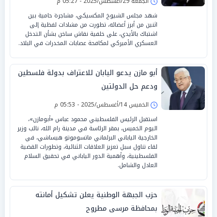
الجمعة 29/أغسطس/2025 - 05:27 م
شهد مجلس الشيوخ المكسيكي، مشاجرة حامية بين
اثنين من أبرز أعضائه، تطورت من مشادات لفظية إلى
اشتباك بالأيدي، على خلفية نقاش ساخن بشأن التدخل
العسكري الأميركي لمكافحة عصابات المخدرات في البلاد.
أبو مازن يدعو اليابان للاعتراف بدولة فلسطين
ودعم حل الدولتين
الخميس 14/أغسطس/2025 - 05:53 م
استقبل الرئيس الفلسطيني محمود عباس «أبومازن»،
اليوم الخميس، بمقر الرئاسة في مدينة رام الله، نائب وزير
الخارجية الياباني البرلماني ماتسوموتو هيساشي، في
لقاء تناول سبل تعزيز العلاقات الثنائية، وتطورات القضية
الفلسطينية، وأهمية الدور الياباني في تحقيق السلام
العادل والشامل.
حزب الجبهة الوطنية يعلن تشكيل أمانته
بمحافظة مرسى مطروح