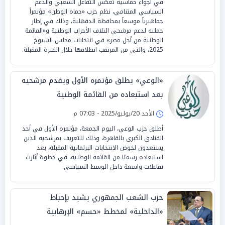
في أجواء حماسية تعكس التفاعل الشعبي والدعم
السياسي المتنامي، نظم حزب «حماة الوطن» مؤتمراً
جماهيرياً موسعاً بمحافظة الدقهلية، وذلك في إطار
حملته لدعم مرشحي ائتلاف الأحزاب الوطنية و«القائمة
الوطنية من أجل مصر» في انتخابات مجلس الشيوخ
2025، والتي من المرتقب انطلاقها خلال الفترة المقبلة.
«الوعي» يطلق مؤتمره الأول ويقدم مرشحيه
بعد استبعاده من القائمة الوطنية
الأحد 20/يوليو/2025 - 07:03 م
أطلق حزب الوعي، اليوم الجمعة، مؤتمره الأول في أحد
الفنادق الكبرى بالقاهرة، وذلك للتعريف بمرشحيه الذين
يستعدون لخوض الانتخابات البرلمانية المقبلة، بعد
استبعاده رسميًا من القائمة الوطنية، في خطوة أثارت
تفاعلات واسعة داخل الوسط السياسي.
حزب الشعب الجمهوري يشيد بإحباط
«الداخلية» لمخطط «حسم» الإرهابية