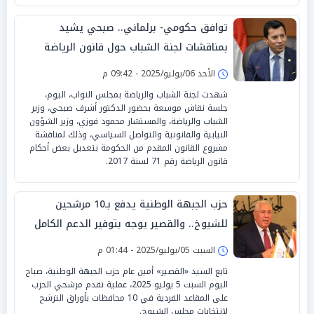
توافق حكومي- برلماني.. صبحي يشيد
بمناقشات لجنة الشباب حول قانون الرياضة
الجديد
الأحد 06/يوليو/2025 - 09:42 م
شهدت لجنة الشباب والرياضة بمجلس النواب، اليوم،
جلسة نقاش موسعة بحضور الدكتور أشرف صبحي، وزير
الشباب والرياضة، والمستشار محمود فوزي، وزير الشؤون
النيابية والقانونية والتواصل السياسي، وذلك لمناقشة
مشروع القانون المقدم من الحكومة بتعديل بعض أحكام
قانون الرياضة رقم 71 لسنة 2017.
حزب الجبهة الوطنية يدفع بـ10 مرشحين
للشيوخ.. والقصير يوجه بتوفير الدعم الكامل
السبت 05/يوليو/2025 - 01:44 م
تابع السيد «القصير» أمين عام حزب الجبهة الوطنية، صباح
اليوم السبت 5 يوليو 2025، عملية تقدم مرشحي الحزب
على المقاعد الفردية في 10 محافظات بأوراق الترشح
لانتخابات مجلس الشيوخ.