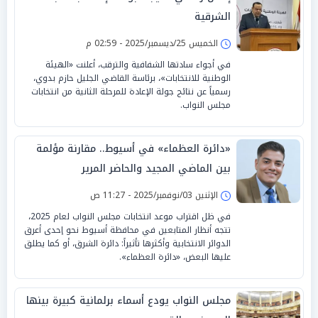
الشرقية
الخميس 25/ديسمبر/2025 - 02:59 م
في أجواء سادتها الشفافية والترقب، أعلنت «الهيئة
الوطنية للانتخابات»، برئاسة القاضي الجليل حازم بدوي،
رسمياً عن نتائج جولة الإعادة للمرحلة الثانية من انتخابات
مجلس النواب.
«دائرة العظماء» في أسيوط.. مقارنة مؤلمة
بين الماضي المجيد والحاضر المرير
الإثنين 03/نوفمبر/2025 - 11:27 ص
في ظل اقتراب موعد انتخابات مجلس النواب لعام 2025،
تتجه أنظار المتابعين في محافظة أسيوط نحو إحدى أعرق
الدوائر الانتخابية وأكثرها تأثيراً: دائرة الشرق، أو كما يطلق
عليها البعض، «دائرة العظماء».
مجلس النواب يودع أسماء برلمانية كبيرة بينها