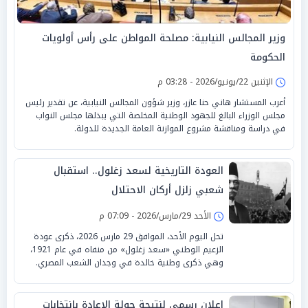
وزير المجالس النيابية: مصلحة المواطن على رأس أولويات
الحكومة
الإثنين 22/يونيو/2026 - 03:28 م
أعرب المستشار هاني حنا عازر، وزير شؤون المجالس النيابية، عن تقدير رئيس
مجلس الوزراء البالغ للجهود الوطنية المخلصة التي يبذلها مجلس النواب
في دراسة ومناقشة مشروع الموازنة العامة الجديدة للدولة.
العودة التاريخية لسعد زغلول.. استقبال
شعبي زلزل أركان الاحتلال
الأحد 29/مارس/2026 - 07:09 م
تحل اليوم الأحد، الموافق 29 مارس 2026، ذكرى عودة
الزعيم الوطني «سعد زغلول» من منفاه في عام 1921،
وهي ذكرى وطنية خالدة في وجدان الشعب المصري.
إعلان رسمي لنتيجة جولة الإعادة بانتخابات