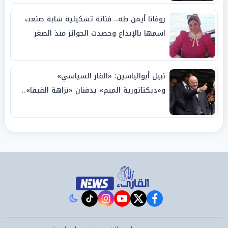
روفانا أيمن طه.. فنانة تشكيلية شابة صنعت
اسمها بالإبداع وحصدت الجوائز منذ الصغر
نبيل أبوالياسين: «الفار السياسي»
و«ديكتاتورية الميم» يدفنان «نزاهة الفيفا»..
وإقالة «إنفانتينو» باتت حتمية
instagram
tiktok
youtube
twitter
facebook