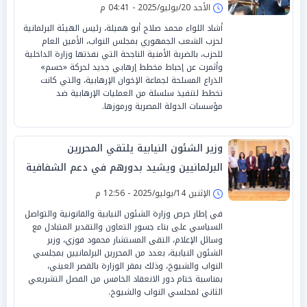
الأحد 20/يوليو/2025 - 04:41 م
أشاد اللواء محمد صلاح أبو هميلة، رئيس الهيئة البرلمانية
لحزب الشعب الجمهوري بمجلس النواب، الأمين العام
للحزب، بالضربة الأمنية الناجحة التي نفذتها وزارة الداخلية
وأثمرت عن إحباط مخطط إرهابي جديد لحركة «حسم»
الذراع المسلحة لجماعة الإخوان الإرهابية، والتي كانت
تخطط لتنفيذ سلسلة من العمليات الإرهابية ضد
مؤسسات الدولة المصرية ورموزها.
وزير الشئون النيابية يلتقي المحررين
البرلمانيين ويشيد بدورهم في دعم الشفافية
الإثنين 14/يوليو/2025 - 12:56 م
في إطار حرص وزارة الشئون النيابية والقانونية والتواصل
السياسي على بناء جسور التعاون والتقدير المتبادل مع
وسائل الإعلام، التقى المستشار محمود فوزي، وزير
الشئون النيابية، بعدد من المحررين البرلمانيين بمجلسي
النواب والشيوخ، وذلك بمقر الوزارة بالقصر العيني،
بمناسبة ختام دور الانعقاد الخامس من الفصل التشريعي
الثاني لمجلسي النواب والشيوخ.