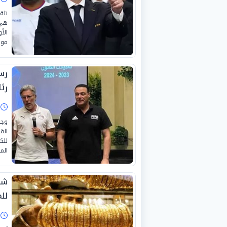
تلق
هي 
الأ
موا
رس
رئا
ا
وجه
الق
للك
الم
شع
لل
ا