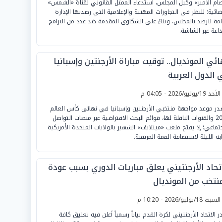
ام الأمير» وكيل المجلس، استدعاء الممثل القانوني لقناة «الشمس»
ضائية؛ للنظر في التجاوزات المهنية والإعلامية التي رصدتها الإدارة
امة للرصد بالمجلس، وبناءً على الشكاوى المقدمة ضد عدد من البرامج
ذاعة عبر الشاشة.
ئي المونديال.. توقيت مباراة الأرجنتين وإسبانيا
 الدول العربية
لأحد 19/يوليو/2026 - 04:05 م
در موعد مواجهة منتخبي الأرجنتين وإسبانيا في نهائي كأس العالم
2026 والقنوات الناقلة لها، قوائم البحث الافتراضية عبر منصات التواصل
جتماعي؛ إذ يفتح ملعب «ميتلايف» الشهير بالولايات المتحدة الأمريكية
ابه الليلة لاستضافة القمة المرتقبة.
اتحاد الأرجنتيني يعلق مباريات الدوري بسبب عودة
منتخب من المونديال
لسبت 18/يوليو/2026 - 10:20 م
ر الاتحاد الأرجنتيني لكرة القدم بياناً رسمياً أعلن فيه تعليق كافة