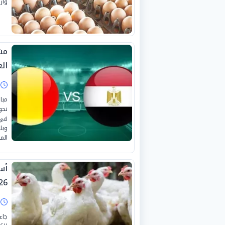
وأرض
مش
العا
ا
مبا
نحو
في 
الم
26
ا