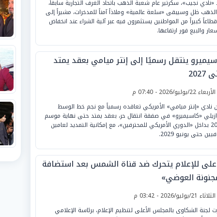
 «نادي نجيب»، سكرتير عام شعبة الذهب باتحاد الغرف التجارية سابقاً،
الذهب ظل وسيبقى «سلعة عالمية» وملاذاً آمناً للمدخرات، مشيراً إلى
قطاعاً كبيراً من المواطنين يستثمرون فيه عبر آلية الشراء عند انخفاض
عار والبيع فور ارتفاعها.
سيميرو ينتقل رسميًا إلى إنتر ميامي بعقد يمتد
2027
لأربعاء 22/يوليو/2026 - 07:40 م
ن نادي «إنتر ميامي» الأمريكي تعاقده رسمياً مع نجم خط الوسط
رازيلي «كاسيميرو» في صفقة انتقال حر، بعقد يمتد حتى نهاية موسم
2027 بداخل «الدوري الأمريكي للمحترفين»، مع إمكانية التمديد لعامين
يين حتى يونيو 2029.
أعلى للإعلام يتحرك ضد قناة الشمس بعد استضافة
جنونة العوضي»
لثلاثاء 21/يوليو/2026 - 03:42 م
ت لجنة الشكاوى بالمجلس الأعلى لتنظيم الإعلام، برئاسة الإعلامي