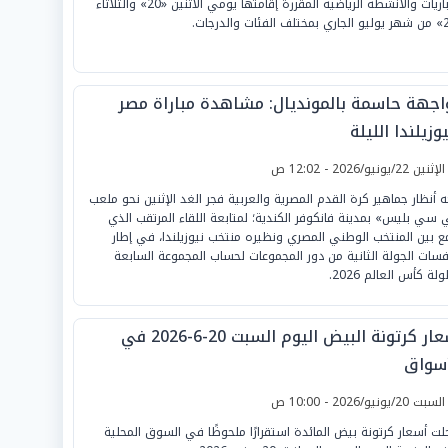
المباريات والأنشطة الرياضية المقررة إقامتها يومي الاثنين «20» والثلاثاء
اجهة حاسمة بالمونديال: مشاهدة مباراة مصر
وزيلندا الليلة
لإثنين 22/يونيو/2026 - 12:02 ص
ه أنظار جماهير كرة القدم المصرية والعربية فجر الغد الإثنين نحو ملعب
 سي بليس» بمدينة فانكوفر الكندية؛ لمتابعة اللقاء المرتقب الذي
ع بين المنتخب الوطني المصري ونظيره منتخب نيوزيلندا، في إطار
فسات الجولة الثانية من دور المجموعات لحساب المجموعة السابعة
لة كأس العالم 2026.
أسعار كرتونة البيض اليوم السبت 20-6-2026 في
أسواق
لسبت 20/يونيو/2026 - 10:00 ص
ت أسعار كرتونة بيض المائدة استقرارًا ملحوظًا في السوق المحلية