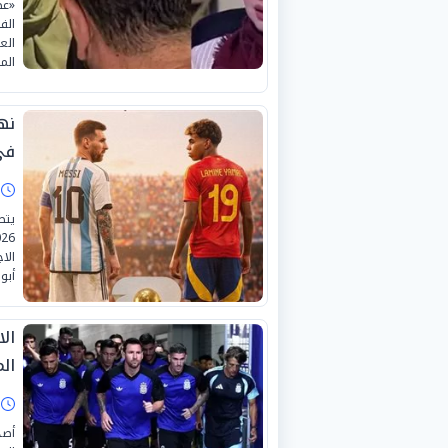
«عص
الف
الع
الم
نها
في
ا
يتص
الا
أبو
ال
ال
ا
أصد