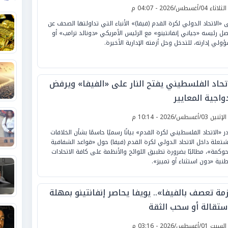
لثلاثاء 04/أغسطس/2026 - 04:07 م
 «الاتحاد الدولي لكرة القدم (فيفا)» الأنباء التي تداولتها الصحف عن
صل رئيسه «جياني إنفانتينو» مع الرئيس الأمريكي «دونالد ترامب» أو
ولي إدارته، للتدخل وحل أزمته الإدارية الأخيرة.
اتحاد الفلسطيني يفتح النار على «الفيفا» ويرفض
واجية المعايير
لإثنين 03/أغسطس/2026 - 10:14 م
ر «الاتحاد الفلسطيني لكرة القدم» بيانًا رسميًا حاسمًا بشأن الخلافات
شتعلة داخل الاتحاد الدولي لكرة القدم (فيفا) حول «قواعد الشفافية
حوكمة»، مطالبًا بضرورة تطبيق اللوائح والأنظمة على كافة الاتحادات
طنية «دون استثناء أو تمييز».
مة تعصف بالفيفا».. يويفا يحاصر إنفانتينو بمهلة
استقالة أو سحب الثقة
لسبت 01/أغسطس/2026 - 03:16 م