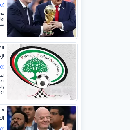
ا
نفى
توا
مسؤ
ال
ازد
ا
أصد
الم
وال
الو
«أز
ال
ا