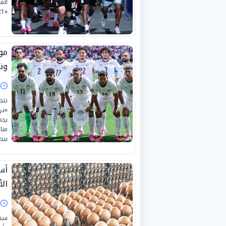
«21» من شهر يوليو الجاري بمختلف الفئات والدرجات.
مو
وني
ا
تتج
«بي
يجم
منا
ببطو
ال
ا
سجل