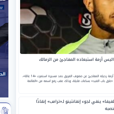
يس أزمة استبعاده المفاجئ من الزمالك
كشف «أنس وائل»، لاعب نادي الزمالك، عن تفاصيل أزمة رحيله المفاجئ عن صفوف الفريق بعد مسيرة استمرت «14 عامًا»،
بل «غلق باب القيد» بساعات قليلة، وذلك عقب رفع اسمه من «القائمة
فيفا» ينفي لجوء إنفانتينو لـ«ترامب» إنقاذًا
نصبه