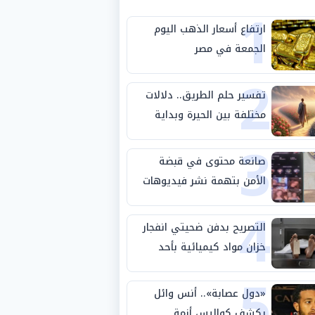
1
ارتفاع أسعار الذهب اليوم
الجمعة في مصر
2
تفسير حلم الطريق.. دلالات
مختلفة بين الحيرة وبداية
3
مرحلة جديدة
صانعة محتوى في قبضة
الأمن بتهمة نشر فيديوهات
4
خادشة للحياء
التصريح بدفن ضحيتي انفجار
خزان مواد كيميائية بأحد
5
مصانع الفيوم
«دول عصابة».. أنس وائل
يكشف كواليس أزمة