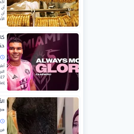
أكد
أن 
أن 
الأس
كا
حتى 
ا
أعل
الب
إضاف
ال
«م
ا
قرر