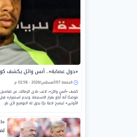
«دول عصابة».. أنس وائل يكشف كوال
الجمعة 07/أغسطس/2026 - 02:58 م
موضحًا أنه أُبلغ بقرار الاستبعاد وعدم استمراره ق
الأولى» ليصبح لاعبًا حرًا يحق له التوقيع لأي نادٍ.
«ال
لم