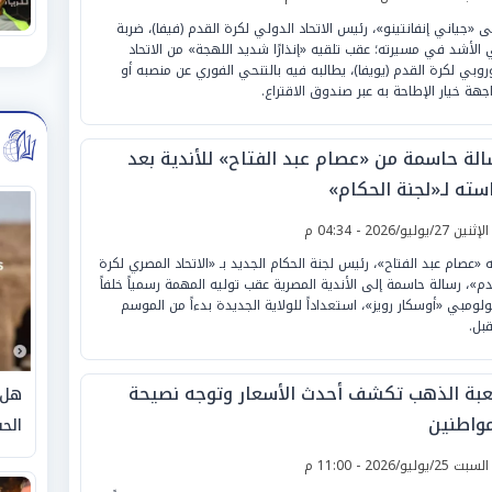
ى «جياني إنفانتينو»، رئيس الاتحاد الدولي لكرة القدم (فيفا)، ضربة
الأشد في مسيرته؛ عقب تلقيه «إنذارًا شديد اللهجة» من الاتحاد
وروبي لكرة القدم (يويفا)، يطالبه فيه بالتنحي الفوري عن منصبه أو
جهة خيار الإطاحة به عبر صندوق الاقتراع.
الة حاسمة من «عصام عبد الفتاح» للأندية بعد
سته لـ«لجنة الحكام»
لإثنين 27/يوليو/2026 - 04:34 م
 «عصام عبد الفتاح»، رئيس لجنة الحكام الجديد بـ «الاتحاد المصري لكرة
دم»، رسالة حاسمة إلى الأندية المصرية عقب توليه المهمة رسمياً خلفاً
ولومبي «أوسكار رويز»، استعداداً للولاية الجديدة بدءاً من الموسم
قبل.
بة الذهب تكشف أحدث الأسعار وتوجه نصيحة
هل 
مواطنين
الحق
لسبت 25/يوليو/2026 - 11:00 م