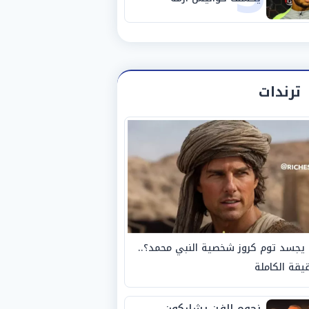
استبعاده المفاجئ من
الزمالك
ترندات
يجسد توم كروز شخصية النبي محمد؟..
يقة الكاملة
نجوم الفن يشاركون