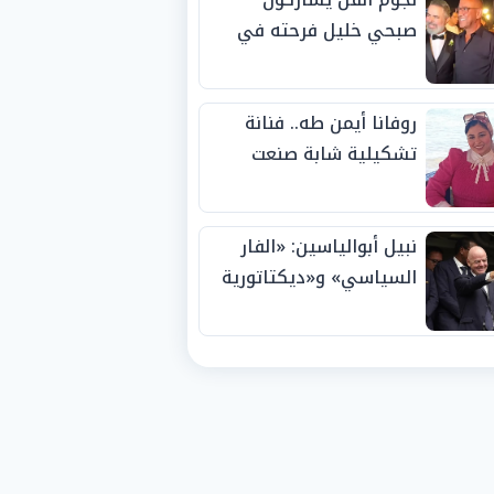
صبحي خليل فرحته في
حفل زفاف ابنته
روفانا أيمن طه.. فنانة
تشكيلية شابة صنعت
اسمها بالإبداع وحصدت
الجوائز منذ الصغر
نبيل أبوالياسين: «الفار
السياسي» و«ديكتاتورية
الميم» يدفنان «نزاهة
الفيفا».. وإقالة
«إنفانتينو» باتت حتمية