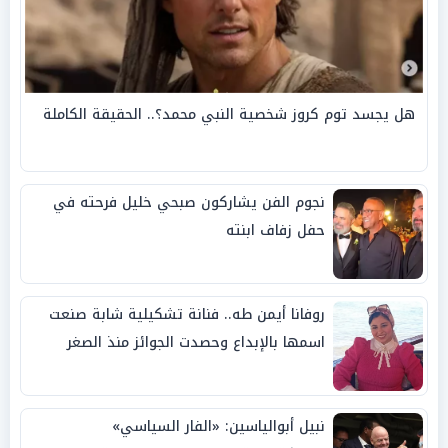
هل يجسد توم كروز شخصية النبي محمد؟.. الحقيقة الكاملة
نجوم الفن يشاركون صبحي خليل فرحته في
حفل زفاف ابنته
روفانا أيمن طه.. فنانة تشكيلية شابة صنعت
اسمها بالإبداع وحصدت الجوائز منذ الصغر
نبيل أبوالياسين: «الفار السياسي»