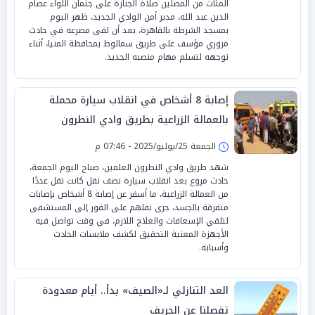
المئات من المصلين صلاة الجنازة على جثمان اللواء عصام
الدين عبد الله، مدير أمن الوادي الجديد، ظهر اليوم
بمسجد الشرطة بالقاهرة، بعد أن لقى مصرعه في حادث
مروري مؤسف على طريق سمالوط بمحافظة المنيا، أثناء
توجهه لتسلم مهام منصبه الجديد.
إصابة 8 أشخاص في انقلاب سيارة محملة
بالعمالة الزراعية بطريق وادي النطرون
الجمعة 25/يوليو/2025 - 07:46 م
شهد طريق وادي النطرون العلمين، صباح اليوم الجمعة،
حادث مروع بعد انقلاب سيارة نصف نقل كانت تقل عددًا
من العمالة الزراعية، ما أسفر عن إصابة 8 أشخاص بإصابات
متفرقة بالجسد، جرى نقلهم على الفور إلى المستشفى
لتلقي الإسعافات والعلاج اللازم، في وقت تواصل فيه
الأجهزة المعنية التحقيق لكشف ملابسات الحادث
وأسبابه.
العد التنازلي لـ«الصيف» بدأ.. أيام معدودة
تفصلنا عن الخريف