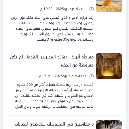
السبت 19/يوليو/2025 - 10:30 م
رغم حرارة الأجواء التي تهيمن على البلاد حاليًا، فإن الزمن
يمضي، وعداد الفصول لا يتوقف، فبحسب الحسابات
الفلكية الدقيقة، يتبقى نحو شهرين فقط على انتهاء
فصل الصيف رسميًا، الذي بدأ يوم السبت 21 يونيو،
ويستمر 92 يومًا و39 ساعة و37 دقيقة.
مفاجأة أثرية.. عقائد المصريين القدماء لم تكن
مفروضة من الحكم
الجمعة 18/يوليو/2025 - 06:30 م
كشفت دراسة أثرية حديثة شملت أكثر من 500 مقبرة
مصرية قديمة، أن أسس الديانة الفرعونية لم تُفرض من
الأعلى عبر الملوك والكهنة، كما كان يُعتقد تقليديًا، بل
نشأت تدريجياً من طقوس دفن محلية وممارسات رمزية
كانت شائعة في المجتمعات الريفية جنوب وادي النيل.
3 محاسبين في العشرينات يتعرضون لإصابات