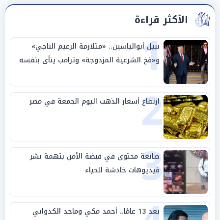
الأكثر قراءة
1
نبيل أبوالياسين.. «متلازمة الزعيم الناجي»
و«فخ الشرعية المزدوجة» وترامب ينأى بنفسه
وحليفه في «ميتم استراتيجي»
2
ارتفاع أسعار الذهب اليوم الجمعة في مصر
3
صانعة محتوى في قبضة الأمن بتهمة نشر
فيديوهات خادشة للحياء
بعد 13 عامًا.. أحمد مكي وماجد الكدواني