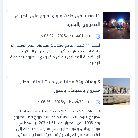
11 مصابا في حادث مروري مروع على الطريق
الصحراوي بالبحيرة
الإثنين 01/سبتمبر/2025 - 08:02 م
أصيب 11 شخص بجروح وكدمات متفرقة، اليوم السبت، إثر
حادث انقلاب سيارة ميكروباص على طريق القاهرة
الإسكندرية الصحراوي بنطاق مركز وادي النطرون بمحافظة
البحيرة.
3 وفيات و54 مصابا في حادث انقلاب قطار
مطروح بالضبعة.. بالصور
السبت 30/أغسطس/2025 - 06:25 م
3 وفيات و54 مصابًا.. شهدت مدينة الضبعة بمحافظة
مطروح اليوم السبت حادثًا مروعًا بعد خروج قطار مطروح
رقم 1935 ، عن القضبان عند الكيلو 203 بين محطتي
فوكة وجلال، وهو قطار روسي مكيف، وأدى ذلك إلى
انقلاب عدد من العربات وتوقف حركة القطارات بشكل