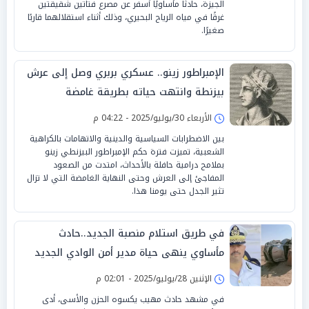
الجيزة، حادثًا مأساويًا أسفر عن مصرع فتاتين شقيقتين
غرقًا في مياه الرياح البحيري، وذلك أثناء استقلالهما قاربًا
صغيرًا.
الإمبراطور زينو.. عسكري بربري وصل إلى عرش
بيزنطة وانتهت حياته بطريقة غامضة
الأربعاء 30/يوليو/2025 - 04:22 م
بين الاضطرابات السياسية والدينية والاتهامات بالكراهية
الشعبية، تميزت فترة حكم الإمبراطور البيزنطي زينو
بملامح درامية حافلة بالأحداث، امتدت من الصعود
المفاجئ إلى العرش وحتى النهاية الغامضة التي لا تزال
تثير الجدل حتى يومنا هذا.
في طريق استلام منصبة الجديد..حادث
مأساوي ينهى حياة مدير أمن الوادي الجديد
الإثنين 28/يوليو/2025 - 02:01 م
في مشهد حادث مهيب يكسوه الحزن والأسى، أدى