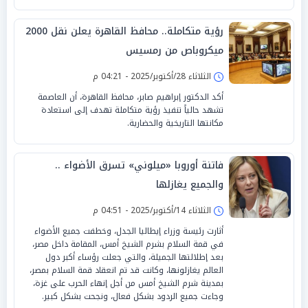
رؤية متكاملة.. محافظ القاهرة يعلن نقل 2000
ميكروباص من رمسيس
الثلاثاء 28/أكتوبر/2025 - 04:21 م
أكد الدكتور إبراهيم صابر، محافظ القاهرة، أن العاصمة
تشهد حالياً تنفيذ رؤية متكاملة تهدف إلى استعادة
مكانتها التاريخية والحضارية.
فاتنة أوروبا «ميلوني» تسرق الأضواء ..
والجميع يغازلها
الثلاثاء 14/أكتوبر/2025 - 04:51 م
أثارت رئيسة وزراء إيطاليا الجدل، وخطفت جميع الأضواء
في قمة السلام بشرم الشيخ أمس، المقامة داخل مصر،
بعد إطلالتها الجميلة، والتي جعلت رؤساء أكبر دول
العالم يغازلونها، وكانت قد تم انعقاد قمة السلام بمصر،
بمدينة شرم الشيخ أمس من أجل إنهاء الحرب على غزة،
وجاءت جميع الردود بشكل فعال، ونجحت بشكل كبير.