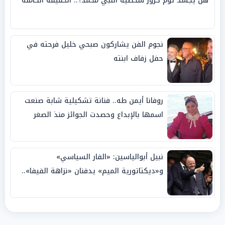
هل يجسد توم كروز شخصية النبي محمد؟.. الحقيقة الكاملة
نجوم الفن يشاركون صبحي خليل فرحته في
حفل زفاف ابنته
روفانا أيمن طه.. فنانة تشكيلية شابة صنعت
اسمها بالإبداع وحصدت الجوائز منذ الصغر
نبيل أبوالياسين: «الفار السياسي»
و«ديكتاتورية الميم» يدفنان «نزاهة الفيفا»..
وإقالة «إنفانتينو» باتت حتمية