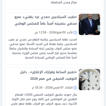
مراكز ومدن المحافظة.
«نقيب السياحيين حمدي عز» يهنيء عمرو
صدقي بتعيينه أميناً عاماً للمجلس الوطني
للسياحة الصحية
الأحد 03/مايو/2026 - 12:58 ص
أصدرت نقابة السياحيين برئاسة المهندس حمدي عز، نقيب
السياحيين، برقية تهنئة إلى السيد الأستاذ عمرو صدقي،
عضو مجلس النواب ورئيس لجنة السياحة والطيران سابقاً،
بمناسبة صدور قرار السيد رئيس مجلس الوزراء بتعيينه
أميناً عاماً للمجلس الوطني للسياحة الصحية.
«تغيير الساعة وقرارات الإغلاق».. دليل
التوقيت الصيفي في مصر 2026
الثلاثاء 31/مارس/2026 - 03:26 م
ينال «موعد تطبيق التوقيت الصيفي 2026» اهتمام
الملايين من المواطنين في كافة ربوع مصر خلال الآونة
الأخيرة، حيث يسود الترقب مع اقتراب نهاية شهر مارس