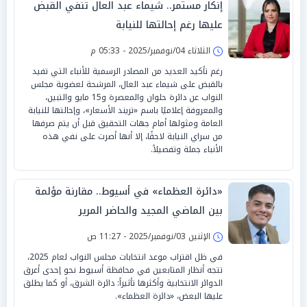
إنكار مستمر.. شيماء عبد العال تنفي القبض
عليها رغم إحالتها للنيابة
الثلاثاء 04/نوفمبر/2025 - 05:33 م
رغم تأكيد العديد من المصادر الرسمية للأنباء التي تفيد
بالقبض على شيماء عبد العال، المرشحة لعضوية مجلس
النواب عن دائرة حلوان والمعصرة و15 مايو والتبين،
والمعروفة إعلاميًا باسم «تريند الأسعار»، وإحالتها للنيابة
العامة ومثولها أمام جهات التحقيق قبل أن يتم صرفها
من سراي النيابة لاحقًا، إلا أنها أصرت على نفي هذه
الأنباء جملة وتفصيلاً.
«دائرة العظماء» في أسيوط.. مقارنة مؤلمة
بين الماضي المجيد والحاضر المرير
الإثنين 03/نوفمبر/2025 - 11:27 ص
في ظل اقتراب موعد انتخابات مجلس النواب لعام 2025،
تتجه أنظار المتابعين في محافظة أسيوط نحو إحدى أعرق
الدوائر الانتخابية وأكثرها تأثيراً: دائرة الشرق، أو كما يطلق
عليها البعض، «دائرة العظماء».