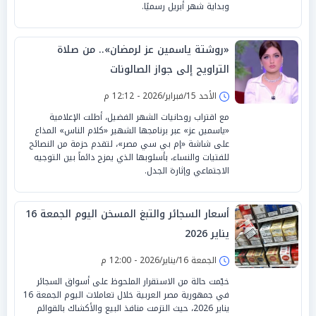
وبداية شهر أبريل رسميًا.
«روشتة ياسمين عز لرمضان».. من صلاة
التراويح إلى جواز الصالونات
الأحد 15/فبراير/2026 - 12:12 م
مع اقتراب روحانيات الشهر الفضيل، أطلت الإعلامية
«ياسمين عز» عبر برنامجها الشهير «كلام الناس» المذاع
على شاشة «إم بي سي مصر»، لتقدم حزمة من النصائح
للفتيات والنساء، بأسلوبها الذي يمزج دائماً بين التوجيه
الاجتماعي وإثارة الجدل.
أسعار السجائر والتبغ المسخن اليوم الجمعة 16
يناير 2026
الجمعة 16/يناير/2026 - 12:00 م
خيّمت حالة من الاستقرار الملحوظ على أسواق السجائر
في جمهورية مصر العربية خلال تعاملات اليوم الجمعة 16
يناير 2026، حيث التزمت منافذ البيع والأكشاك بالقوائم