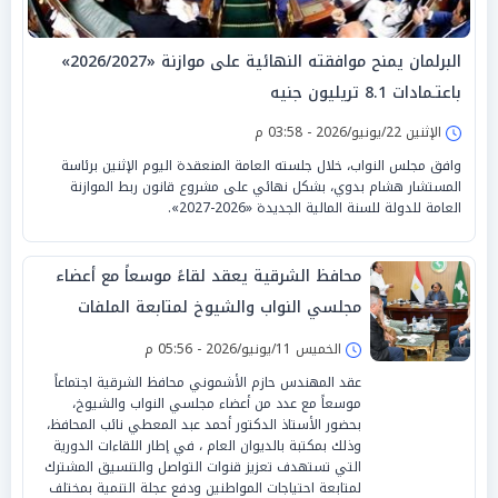
البرلمان يمنح موافقته النهائية على موازنة «2026/2027»
باعتـمادات 8.1 تريليون جنيه
الإثنين 22/يونيو/2026 - 03:58 م
وافق مجلس النواب، خلال جلسته العامة المنعقدة اليوم الإثنين برئاسة
المستشار هشام بدوي، بشكل نهائي على مشروع قانون ربط الموازنة
العامة للدولة للسنة المالية الجديدة «2026-2027».
محافظ الشرقية يعقد لقاءً موسعاً مع أعضاء
مجلسي النواب والشيوخ لمتابعة الملفات
التنموية والخدمية بالمحافظة
الخميس 11/يونيو/2026 - 05:56 م
عقد المهندس حازم الأشموني محافظ الشرقية اجتماعاً
موسعاً مع عدد من أعضاء مجلسي النواب والشيوخ،
بحضور الأستاذ الدكتور أحمد عبد المعطي نائب المحافظ،
وذلك بمكتبة بالديوان العام ، في إطار اللقاءات الدورية
التي تستهدف تعزيز قنوات التواصل والتنسيق المشترك
لمتابعة احتياجات المواطنين ودفع عجلة التنمية بمختلف