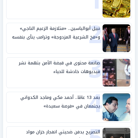
1
2
نبيل أبوالياسين.. «متلازمة الزعيم الناجي»
و«فخ الشرعية المزدوجة» وترامب ينأى بنفسه
وحليفه في «ميتم استراتيجي»
3
صانعة محتوى في قبضة الأمن بتهمة نشر
فيديوهات خادشة للحياء
4
بعد 13 عامًا.. أحمد مكي وماجد الكدواني
يجتمعان في «فرصة سعيدة»
التصريح بدفن ضحيتي انفجار خزان مواد