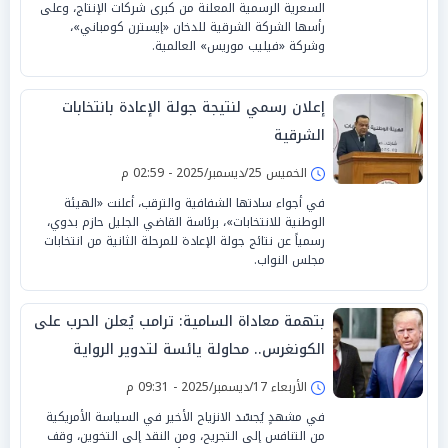
السعرية الرسمية المعلنة من كبرى شركات الإنتاج، وعلى
رأسها الشركة الشرقية للدخان «إيسترن كومباني»،
وشركة «فيليب موريس» العالمية.
إعلان رسمي لنتيجة جولة الإعادة بانتخابات
الشرقية
الخميس 25/ديسمبر/2025 - 02:59 م
في أجواء سادتها الشفافية والترقب، أعلنت «الهيئة
الوطنية للانتخابات»، برئاسة القاضي الجليل حازم بدوي،
رسمياً عن نتائج جولة الإعادة للمرحلة الثانية من انتخابات
مجلس النواب.
بتهمة معاداة السامية: ترامب يُعلن الحرب على
الكونغرس.. محاولة يائسة لتدوير الرواية
الأربعاء 17/ديسمبر/2025 - 09:31 م
في مشهدٍ يُجسّد الانزياح الأخير في السياسة الأمريكية
من التنافس إلى التجريح، ومن النقد إلى التخوين، وقف