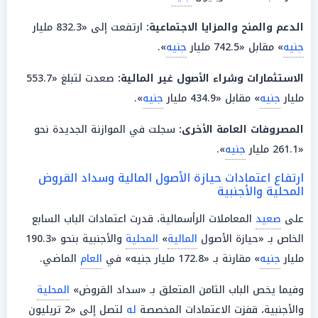
الدعم
والمنح والمزايا الاجتماعية:
ارتفعت إلى «832.3 مليار
جنيه
» مقابل «742.5 مليار
جنيه
».
الاستثمارات
وشراء الأصول غير
المالية
:
صعدت لتبلغ «553.7
مليار
جنيه
» مقابل «434.9 مليار
جنيه
».
المصروفات العامة الأخرى:
سجلت في الموازنة الجديدة نحو
«261.1 مليار
جنيه
».
ارتفاع اعتمادات حيازة الأصول المالية وسداد القروض
المحلية والأجنبية
على
صعيد
المعاملات الرأسمالية، قدرت اعتمادات الباب السابع
الخاص بـ «حيازة الأصول
المالية
»
المحلية
والأجنبية بنحو «190.3
مليار
جنيه
» مقارنة بـ «172.8 مليار جنيه» في
العام
الماضي.
وفيما يخص الباب الثامن المتعلق بـ «سداد القروض»
المحلية
والأجنبية، قفزت الاعتمادات المخصصة
له
لتصل إلى «2 تريليون