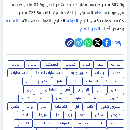
و807.9 مليار جنيه»، مقارنة بنحو «2 تريليون و84.6 مليار جنيه»
في موازنة
العام
السابق؛ بزيادة مباشرة بلغت «723.3 مليار
جنيه»، مما يعكس التزام
الدولة
الصارم بالوفاء بتعهداتها
المالية
وخفض أعباء
الدين
العام
.
شارك
موازنة
مصر
ليون
خدمات
المستشار
قانون
الدولة
فوائد
إيرادات
مليون جنيه
الاستثمارات العامة
الإستثمارات
استثمارات
الخدمات
الدول
عامل
مشروع القانون
الاثنين
المال
الإقراض
أمن
العاملين
القانون
مشروع
المالية
الإنفاق
القروض
المحلية
هدف
مشروع قانون
كاف
آبل
الايرادات
المخ
نواب
خفض
قروض
هيكل
الدعم
بيع
مال
مبيعات
الأنف
الفوائد
الحماية الاجتماعية
الموازنة العامة للدولة
الاجتماع