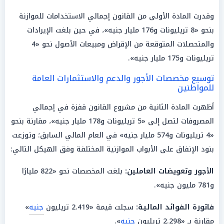
وقدرت المادة الأولى من القانون إجمالي الاستخدامات للموازنة
بنحو «8 تريليونات و176 مليار جنيه»، في حين بلغت الإيرادات
والمتحصلات المتوقعة من الإقراض ومبيعات الأصول نحو «4
تريليونات و175 مليار جنيه».
توسيع مخصصات الأجور والدعم والاستثمارات العامة
للمواطنين
أظهرت المادة الثانية من مشروع القانون قفزة في إجمالي
المصروفات لتصل إلى «5 تريليونات و178 مليار جنيه»، مقارنة بنحو
«4 تريليونات و574 مليار جنيه» في العام المالي السابق؛ وتوزعت
بنود الإنفاق على الأبواب الموازنية المختلفة وفق الهيكل التالي:
الأجور وتعويضات العاملين:
بلغت المخصصات نحو «822 مليارًا
و781 مليون جنيه».
فاتورة الفوائد الماليـة:
سجلت قيمة «2.419 تريليون
جنيه
»
مقارنة بـ «2.298 تريليون
جنيه
».