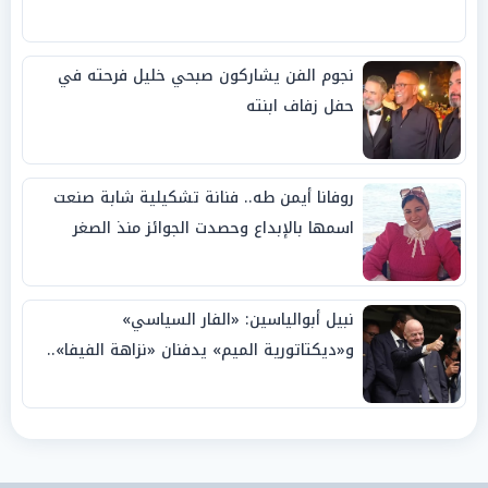
نجوم الفن يشاركون صبحي خليل فرحته في
حفل زفاف ابنته
روفانا أيمن طه.. فنانة تشكيلية شابة صنعت
اسمها بالإبداع وحصدت الجوائز منذ الصغر
نبيل أبوالياسين: «الفار السياسي»
و«ديكتاتورية الميم» يدفنان «نزاهة الفيفا»..
وإقالة «إنفانتينو» باتت حتمية