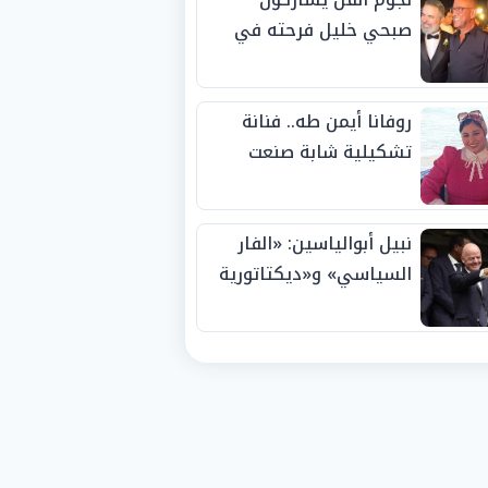
صبحي خليل فرحته في
حفل زفاف ابنته
روفانا أيمن طه.. فنانة
تشكيلية شابة صنعت
اسمها بالإبداع وحصدت
الجوائز منذ الصغر
نبيل أبوالياسين: «الفار
السياسي» و«ديكتاتورية
الميم» يدفنان «نزاهة
الفيفا».. وإقالة
«إنفانتينو» باتت حتمية