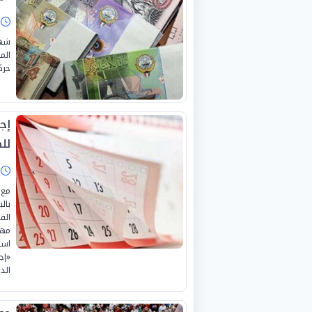
ا
شهد
حرك
لل
ا
مع 
الف
مهم
است
«إج
الدرا