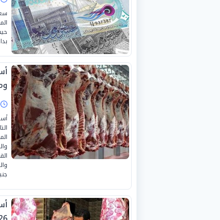
سعر
الم
حيث
بداي
ومن
ا
أسع
الت
الم
جني
26