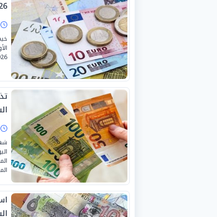
26
ا
خيم
26.
تذ
ال
ا
شهد
الم
المي
اس
ال