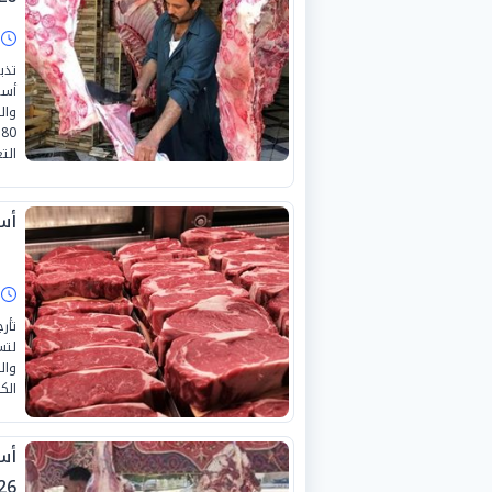
ا
الت
أسع
ا
الكندوز 380 والبوفتيك ال
26