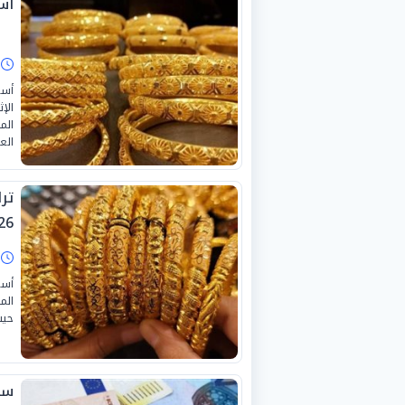
أسعا
ا
أسع
الم
الع
26
ا
أسع
حيث انخ