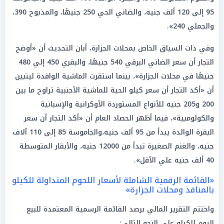
95 إلى 120 ألف جنيه، والضاني الحي 250 جنيهًا، والمذبوح 390،
والجملي 240».
وفي ذات السياق الخاص بمحلات الجزارة، أبان التحديث أن «أوضح
التجار أن سعر الضاني البرقي 540 جنيهًا، والبقري 450 إلي 480
جنيهًا في محلات الجزارة»، بينما استقرت الماشية الوافدة ليتبين
أن «أكد التجار أن سعر كيلو الحية للماشية الأجنبية تراوح ما بين
200 و205 جنيه للأنواع المستوردة الأوكرانية والإسبانية
والكولومبية»، فيما أظهر الحصاد العام أن «أكد التجار أن سعر
البقرة الوالدة يبدأ من 95 ألف جنيه،والجاموسة 85 إلى 110 آلاف
جنيه، والغنم الصغيرة تبدأ من 12000 جنيه، والأبقار المتوسطة
40 ألف جنيه علي الأقل».
«القائمة الرقمية الشاملة لأسعار اللحوم المتداولة للكيلو
بالمنافذ ومحلات الجزارة»
واختتم التقرير المالي برصد القائمة الرسمية المعتمدة للبيع
اليوم للكيلو على النحو التالي: