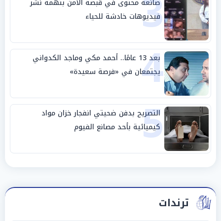
3
صانعة محتوى في قبضة الأمن بتهمة نشر
فيديوهات خادشة للحياء
4
بعد 13 عامًا.. أحمد مكي وماجد الكدواني
يجتمعان في «فرصة سعيدة»
5
التصريح بدفن ضحيتي انفجار خزان مواد
كيميائية بأحد مصانع الفيوم
ترندات