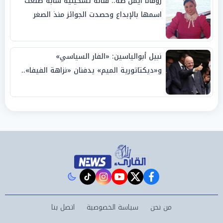
روفانا أيمن طه.. فنانة تشكيلية شابة صنعت
اسمها بالإبداع وحصدت الجوائز منذ الصغر
نبيل أبوالياسين: «الفار السياسي»
و«ديكتاتورية الميم» يدفنان «نزاهة الفيفا»..
وإقالة «إنفانتينو» باتت حتمية
instagram
tiktok
youtube
twitter
facebook
من نحن
سياسة الخصوصية
اتصل بنا