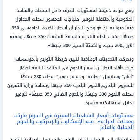
وفي قراءة دقيقة لمستويات الصرف داخل المنصات والمنافذ
الحكومية والمتنقلة لتوفير احتياجات الجمهور، سجلت الجداول
قيماً متوازنة؛ إذ «واوضح التجار أن أسعار الكبدة الجاموسي 350
جنيهًا، وكباب الحلة البلدية بالمنافذ المتنقلة 350 جنيهًا، وكفتة
الأرز بـ200 جنيه، والكفتة السيخ 200 جنيهًا».
وتحركت التحديثات الإضافية لتبين خريطة التوزيع بالمؤسسات؛
حيث «أفاد التجار أن أسعار اللحوم في المنافذ التابعة لجهاز
"أمان" وسلاسل "وطنية" و"سوبر توفير" سجلت 280 جنيهًا
للمفروم البلدي،واللحوم البلدية 260 جنيها وبمنافذ وزارة التموين
سجلت اللحوم 330 جنيهًا، واللحوم الضاني 350 جنيهًا» لتوفير
بدائل استهلاكية ميسرة.
«مستويات أسعار القطعيات المميزة في السوبر ماركت
ومحلات الجزارة».. قيم الإسكالوب والإنتركوت واللحوم
الجملية والماعز
وبالانتقال إلى القطاع التجاري الفاخر والسلاسل الغذائية الكبرى،