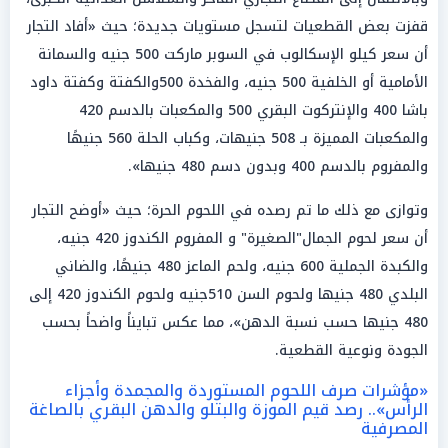
قفزت بعض القطعيات لتسجل مستويات جديدة؛ حيث «أفاد التجار
أن سعر كيلو الإسكالوب في السوبر ماركت 500 جنيه والسمانة
الأمامية أو الخلفية 500 جنيه، والفخدة 500والكفتة وكفتة داود
باشا 400 والإنتركوت البقري 500 والمكعبات بالدسم 420
والمكعبات المميزة بـ 508 جنيهات، وكباب الحلة 560 جنيهًا
والمفروم بالدسم 400 وبدون دسم 480 جنيها».
وتوازى مع ذلك ما تم رصده في اللحوم الحرة؛ حيث «أوضح التجار
أن سعر لحوم الجمال"الصغيرة" و المفروم الكندوز 420 جنيه،
والكبدة الجملية 600 جنيه، ولحم الماعز 480 جنيهًا، والضاني
البلدي 480 جنيها ولحوم السن 510جنيه ولحوم الكندوز 420 إلى
480 جنيها حسب نسبة الدهن»، مما عكس تبايناً واضحاً بحسب
الجودة ونوعية القطعية.
«مؤشرات صرف اللحوم المستوردة والمجمدة وأجزاء
الرأس».. رصد قيم الموزة والبتلو والدهن البقري بالصاغة
المصرفية