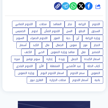
شارك
اللحوم
الزراعه
تجار
المنافذ
محلات
اللحوم الضاني
السجق
البتلو
السن
اللحوم الضأن
لحوم
الخميس
وزارة الزراعة
أرز
دية
الموز
اللحوم الحمراء
السوبر
التجار
موز
تموين
الجمال
مال
الكبد
أسعار
الصغير
نقل
منافذ وزارة التموين
الحي
الكتف
اسعار الكبدة
الجمل
وردة
إجازة
سوبر توفير
ميزة
كباب الحلة
عيد الأضحي
المتنقلة
الأرز
اللحوم البلدي
التموين
سعر اللحوم
اسعار اللحوم اليوم
وزارة التموين
بانيه
أسعار اللحوم
محلات الجزارة
القارئ نيوز