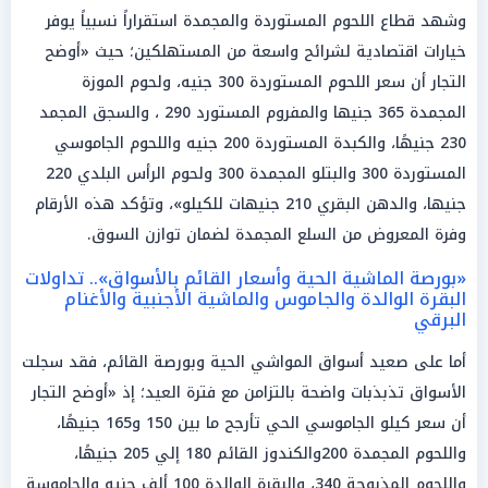
وشهد قطاع اللحوم المستوردة والمجمدة استقراراً نسبياً يوفر
خيارات اقتصادية لشرائح واسعة من المستهلكين؛ حيث «أوضح
التجار أن سعر اللحوم المستوردة 300 جنيه، ولحوم الموزة
المجمدة 365 جنيها والمفروم المستورد 290 ، والسجق المجمد
230 جنيهًا، والكبدة المستوردة 200 جنيه واللحوم الجاموسي
المستوردة 300 والبتلو المجمدة 300 ولحوم الرأس البلدي 220
جنيها، والدهن البقري 210 جنيهات للكيلو»، وتؤكد هذه الأرقام
وفرة المعروض من السلع المجمدة لضمان توازن السوق.
«بورصة الماشية الحية وأسعار القائم بالأسواق».. تداولات
البقرة الوالدة والجاموس والماشية الأجنبية والأغنام
البرقي
أما على صعيد أسواق المواشي الحية وبورصة القائم، فقد سجلت
الأسواق تذبذبات واضحة بالتزامن مع فترة العيد؛ إذ «أوضح التجار
أن سعر كيلو الجاموسي الحي تأرجح ما بين 150 و165 جنيهًا،
واللحوم المجمدة 200والكندوز القائم 180 إلي 205 جنيهًا،
واللحوم المذبوحة 340، والبقرة الوالدة 100 ألف جنيه والجاموسة