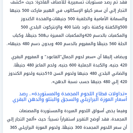
فقد تم رصد مستويات تسعيرية للأصناف الفاخرة؛ حيث «كشف
التجار إلي أن سعر كيلو الإسكالوب في الهيبر ماركت 500 جنيها
والسمانة الأمامية والخلفية 500 جنيهات،والفخدة الكندوز
500والكفتة وكفتة داود باشا 400 والإنتركوت البلدي 500
والمكعبات بالدسم 420والمكعبات المميزة ب508 جنيهًا، وكباب
الحلة 560 جنيهًا والمفروم بالدسم 400 وبدون دسم 480 جنيها».
ويضاف إليها أن «سعر لحوم الجمال"القاعود" و المفروم البقري
420 جنيه، والكبدة الجملية 600 جنيه، ولحم الماعز 480 جنيهًا،
والضاني البلدي 480 جنيها ولحوم السن 510جنيه ولحوم الكندوز
420 إلي 480 جنيها حسب نسبة الدهن».
«تداولات قطاع اللحوم المجمدة والمستوردة».. رصد
أسعار الموزة البرازيلي والسجق والبتلو والدهن البقري
وفيما يخص أسواق اللحوم المبردة والمستوردة والمصنعات
المجمدة، فقد أوضح التقرير استقراراً نسبياً؛ حيث «ألمح التجار إلي
أن سعر اللحوم المجمدة 300 جنيهًا، ولحوم الموزة البرازيلي 365