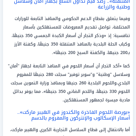
المتنقلة».. رصد قيم تداول السلع بجهاز أمان وسلاسل
وطنية والزراعة
وفيما يتعلق بقطاع الدعم الحكومي والمنافذ التابعة للوزارات
المختلفة، تواصل تقديم المعروضات للمستهلكين بأسعار
تنافسية؛ إذ «وذكر التجار أن أسعار الكبدة الجمسي 350 جنيهًا،
وكباب الحلة البلدية بالمنافذ المتنقلة 350 جنيهًا، وكفتة الأرز
بـ200 جنيها، والكفتة السيخ 200 جنيهًا».
كما «أكد التجار أن أسعار اللحوم في المنافذ التابعة لجهاز "أمان"
وسلاسل "وطنية" و"سوبر توفير" سجلت 280 جنيهًا للمفروم
البلدي،واللحوم البلدية 260 جنيها وبمنافذ وزارة التموين سجلت
اللحوم 330 جنيهًا، واللحم الضاني 350 جنيهًا»، مما يوفر بدائل
مادية ميسرة لجمهور المستهلكين.
«بورصة اللحوم الفاخرة والكندوز في الهيبر ماركت»..
أسعار الإسكالوب والإنتركون والمفروم بالدسم
أما بالانتقال إلى قطاع السلاسل التجارية الكبرى والهيبر ماركت،