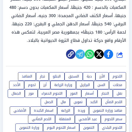
المكعبات بالدسم : 420 جنيهًا، أسعار المكعبات بدون دسم: 480
جنيها، أسعار الكتف الضاني المجمدة: 300 جنيه، أسعار الضاني
البرقي: 540 جنيهًا، أسعار الدهن الجملي و البقري: 220 جنيها،
لحمة الرأس: 180 جنيهًا» بجمهورية مصر العربية، لتعكس هذه
الأرقام واقع حركة تداول قطاع الثروة الحيوانية بالبلاد.
شارك
اللحوم
الأرز
دية
السجق
البتلو
تجار
المنافذ
محلات
السن
البرازيل
وزارة الزراعة
أرز
لحوم
الأحد
نقل
التجار
أسعار
الموز
اللحوم الحمراء
موز
الجمال
اللحم الضأن
الكبد
تموين
مال
الجمل
منافذ وزارة التموين
وردة
الزراعه
اسعار الكبدة
الأضاحي
سعر اللحوم
عيد الأضحي
المتنقلة
اللحم الضأني
اللحوم البلدي
التموين
اسعار اللحوم اليوم
وزارة التموين