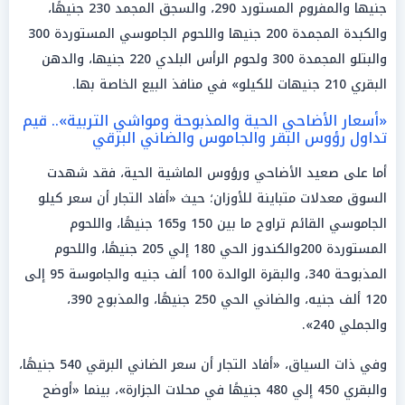
جنيها والمفروم المستورد 290، والسجق المجمد 230 جنيهًا،
والكبدة المجمدة 200 جنيها واللحوم الجاموسي المستوردة 300
والبتلو المجمدة 300 ولحوم الرأس البلدي 220 جنيها، والدهن
البقري 210 جنيهات للكيلو» في منافذ البيع الخاصة بها.
«أسعار الأضاحي الحية والمذبوحة ومواشي التربية».. قيم
تداول رؤوس البقر والجاموس والضاني البرقي
أما على صعيد الأضاحي ورؤوس الماشية الحية، فقد شهدت
السوق معدلات متباينة للأوزان؛ حيث «أفاد التجار أن سعر كيلو
الجاموسي القائم تراوح ما بين 150 و165 جنيهًا، واللحوم
المستوردة 200والكندوز الحي 180 إلي 205 جنيهًا، واللحوم
المذبوحة 340، والبقرة الوالدة 100 ألف جنيه والجاموسة 95 إلى
120 ألف جنيه، والضاني الحي 250 جنيهًا، والمذبوح 390،
والجملي 240».
وفي ذات السياق، «أفاد التجار أن سعر الضاني البرقي 540 جنيهًا،
والبقري 450 إلي 480 جنيهًا في محلات الجزارة»، بينما «أوضح