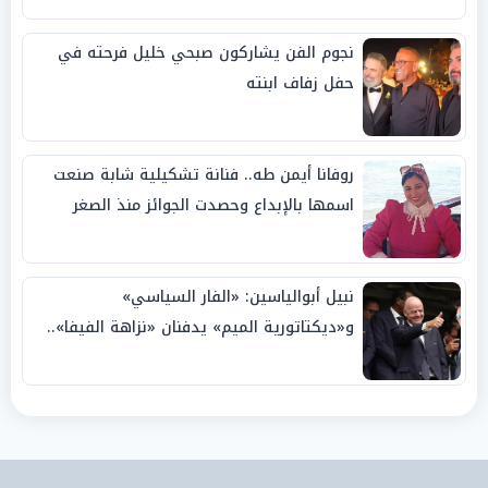
نجوم الفن يشاركون صبحي خليل فرحته في
حفل زفاف ابنته
روفانا أيمن طه.. فنانة تشكيلية شابة صنعت
اسمها بالإبداع وحصدت الجوائز منذ الصغر
نبيل أبوالياسين: «الفار السياسي»
و«ديكتاتورية الميم» يدفنان «نزاهة الفيفا»..
وإقالة «إنفانتينو» باتت حتمية