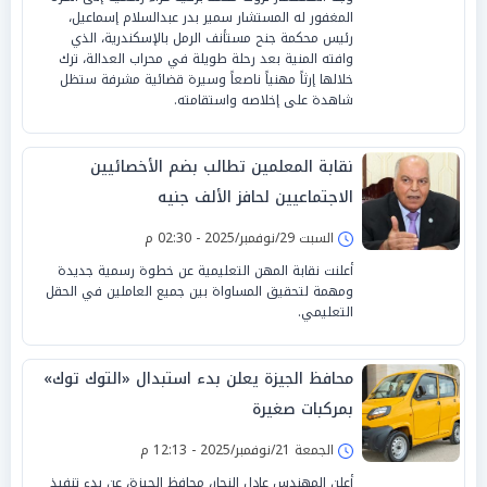
المغفور له المستشار سمير بدر عبدالسلام إسماعيل،
رئيس محكمة جنح مستأنف الرمل بالإسكندرية، الذي
وافته المنية بعد رحلة طويلة في محراب العدالة، ترك
خلالها إرثاً مهنياً ناصعاً وسيرة قضائية مشرفة ستظل
شاهدة على إخلاصه واستقامته.
نقابة المعلمين تطالب بضم الأخصائيين
الاجتماعيين لحافز الألف جنيه
السبت 29/نوفمبر/2025 - 02:30 م
أعلنت نقابة المهن التعليمية عن خطوة رسمية جديدة
ومهمة لتحقيق المساواة بين جميع العاملين في الحقل
التعليمي.
محافظ الجيزة يعلن بدء استبدال «التوك توك»
بمركبات صغيرة
الجمعة 21/نوفمبر/2025 - 12:13 م
أعلن المهندس عادل النجار، محافظ الجيزة، عن بدء تنفيذ