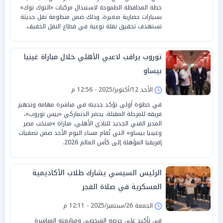
خطة المحافظة الطموحة لاستبدال مركبات «التوك توك»
بسيارات حضارية صغيرة، وذلك ضمن منظومة نقل حديثة
تستهدف تحقيق نقلة نوعية في قطاع النقل الخفيف.
توروب يراقب لاعبي الأهلي خلال مباراة غينيا
بيساو
الأحد 12/أكتوبر/2025 - 12:56 م
في خطوة أولى تؤكد جديته في مباشرة مهامه وتجهيز
فريقه للمرحلة المقبلة، يحضر الدنماركي «ييس توروب»،
المدير الفني الجديد للنادي الأهلي، مباراة «منتخب مصر
وغينيا بيساو» التي تُقام مساء اليوم الأحد ضمن تصفيات
إفريقيا المؤهلة إلى كأس العالم 2026.
الرئيس السيسي يشارك طلاب الأكاديمية
العسكرية في صلاة الفجر
الجمعة 26/سبتمبر/2025 - 12:11 م
في تأكيد على حرصه الشخصي ومتابعته المباشرة