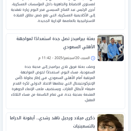
لمستوى الانضباط والجاهزية داخل المؤسسات العسكرية،
أجرى الرئيس عبد الفتاح السيسي فجر اليوم زيارة تفقدية
إلى الأكاديمية العسكرية، التي تقع ضمن نطاق القيادة
الاستراتيجية بالعاصمة الإدارية الجديدة.
بعثة بيراميدز تصل جدة استعدادًا لمواجهة
الأهلي السعودي
السبت 20/سبتمبر/2025 - 11:42 م
وصلت بعثة فريق نادي بيراميدز إلى مدينة جدة
السعودية، مساء اليوم، استعدادًا لخوض المواجهة
المرتقبة أمام الأهلي السعودي، في إطار بطولة كأس
الإنتركونتيننتال التي ينظمها الاتحاد الدولي لكرة القدم
«فيفا» لأبطال القارات. ويستضيف ملعب الإنماء الجوهرة
المشعة بمدينة جدة، في تمام التاسعة من مساء الثلاثاء
المقبل،
ذكرى ميلاد ورحيل ناهد رشدي.. أيقونة الدراما
بالتسعينيات