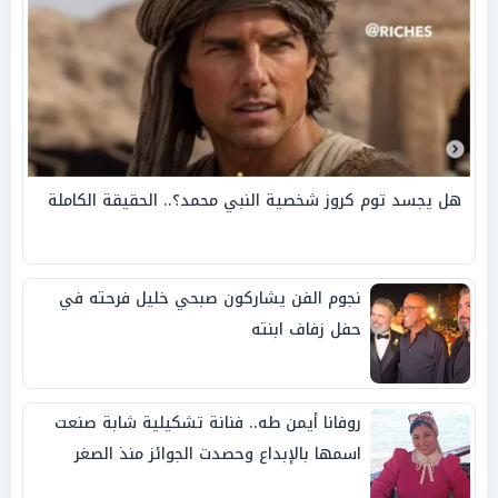
هل يجسد توم كروز شخصية النبي محمد؟.. الحقيقة الكاملة
نجوم الفن يشاركون صبحي خليل فرحته في
حفل زفاف ابنته
روفانا أيمن طه.. فنانة تشكيلية شابة صنعت
اسمها بالإبداع وحصدت الجوائز منذ الصغر