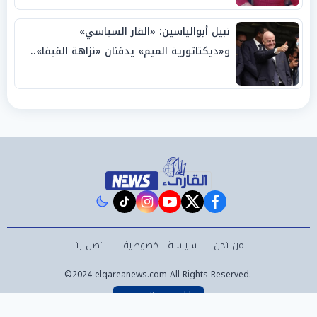
نبيل أبوالياسين: «الفار السياسي»
و«ديكتاتورية الميم» يدفنان «نزاهة الفيفا»..
وإقالة «إنفانتينو» باتت حتمية
instagram
tiktok
youtube
twitter
facebook
من نحن
سياسة الخصوصية
اتصل بنا
©2024 elqareanews.com All Rights Reserved.
Powered by