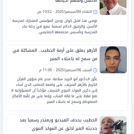
الألسن وملهم أجيالها
الثلاثاء 09/سبتمبر/2025 - 10:52 ص
توفي منذ قليل كولن روجرز، المؤسس المشارك لمدرسة
الألسن، والرفيق الدائم لسمية عمرو في رحلة بناء
المدرسة وتأسيس مجتمعها التعليمي.
الأزهر يعلق على أزمة الخطيب.. المشكلة في
من سمح له باعتلاء المنبر
السبت 06/سبتمبر/2025 - 11:05 م
علّق الدكتور أبو اليزيد سلامة، مدير عام شؤون القرآن
الكريم بالأزهر الشريف، على واقعة الخطيب الذي أساء
إلى ذكرى المولد النبوي الشريف، مؤكداً أن المسؤولية لا
تقع فقط على ما قاله الشاب، وإنما على من لقّنه الأفكار
المغلوطة وسمح له باعتلاء المنبر.
الخطيب يحذف الفيديو ويعتذر رسميا بعد
حديثه الغير لائق عن المولد النبوي