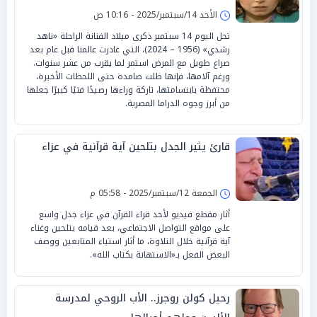
الأحد 14/سبتمبر/2025 - 10:16 ص
تحل اليوم 14 سبتمبر ذكرى ميلاد الفنانة الراحلة «ناهد
رشدي» (1956 – 2024)، التي غادرت عالمنا قبل عام بعد
صراع طويل مع المرض استمر لما يقرب من عشر سنوات.
ورغم آلامها، فإنها ظلت صامدة حتى اللحظات الأخيرة،
محتفظة بابتسامتها، تاركة وراءها رصيدًا فنيًا كبيرًا جعلها
من أبرز وجوه الدراما المصرية.
قارئ يثير الجدل بتلحين آية قرآنية في عزاء
الجمعة 12/سبتمبر/2025 - 05:58 م
أثار مقطع فيديو لأحد قراء القرآن في عزاء جدل واسع
على مواقع التواصل الاجتماعي، بعد قيامه بتلحين وغناء
آية قرآنية خلال التلاوة، ما أثار استياء المتابعين ووصف
البعض الفعل بـ«الاستهانة بكتاب الله».
رحيل كولن روجرز.. الأب الروحي لمدرسة