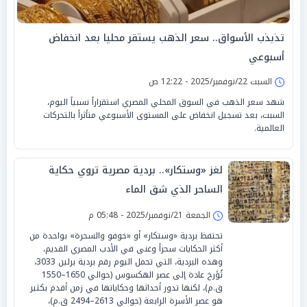
تذبذب الأسواق.. سعر الذهب يستقر محليا بعد انخفاض
أسبوعي
السبت 22/نوفمبر/2025 - 12:22 ص
شهد سعر الذهب في السوق المحلي المصري استقراراً نسبياً اليوم،
السبت، بعد تسجيل انخفاض على المستوى الأسبوعي متأثراً بالتحركات
العالمية.
لغز «وستكار».. بردية مصرية تروي حكاية
الساحر الذي شق الماء
الجمعة 21/نوفمبر/2025 - 05:48 م
تحتفظ بردية «وستكار» أو «خوفو والسحرة» بواحدة من
أكثر الحكايات سحراً وغنى في الأدب المصري القديم،
وهذه البردية، التي تحمل اليوم رقم بردية برلين 3033،
تُؤرخ عادة إلى عصر الهكسوس (حوالي 1650–1550
ق.م)، لكنها تدور أحداثها وحكاياتها في زمن أقدم بكثير
هو عصر الأسرة الرابعة (حوالي 2613–2494 ق.م)،