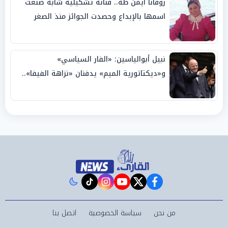
روفانا أيمن طه.. فنانة تشكيلية شابة صنعت
اسمها بالإبداع وحصدت الجوائز منذ الصغر
نبيل أبوالياسين: «الفار السياسي»
و«ديكتاتورية الميم» يدفنان «نزاهة الفيفا»..
وإقالة «إنفانتينو» باتت حتمية
instagram
tiktok
youtube
twitter
facebook
من نحن
سياسة الخصوصية
اتصل بنا