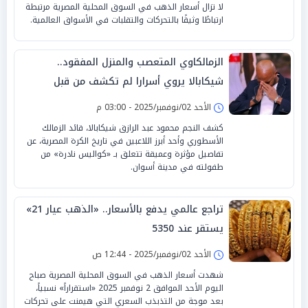
لا تزال أسعار الذهب في السوق المحلية المصرية مرتبطة
ارتباطًا وثيقًا بالتحركات والتقلبات في الأسواق العالمية.
الزمالكاوي المتعصب والمنزل المفقود..
شيكابالا يروي أسرارا لم تكشف من قبل
الأحد 02/نوفمبر/2025 - 03:00 م
كشف النجم محمود عبد الرازق شيكابالا، قائد الزمالك
الأسطوري وأحد أبرز اللاعبين في تاريخ الكرة المصرية، عن
تفاصيل مؤثرة وعميقة تتعلق بـ «كواليس نادرة» من
طفولته في مدينة أسوان.
تراجع عالمي يدفع بالأسعار.. «الذهب عيار 21»
يستقر عند 5350
الأحد 02/نوفمبر/2025 - 12:44 ص
شهدت أسعار الذهب في السوق المحلية المصرية صباح
اليوم الأحد الموافق 2 نوفمبر 2025 «استقراراً» نسبياً،
بعد موجة من التذبذب السعري التي هيمنت على تحركات