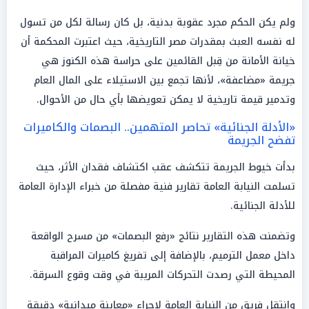
ولم يكن الحكم مجرد عقوبة بدنية، بل كان رسالة لكل من تسول
له نفسه العبث بمقدرات مصر التاريخية، حيث اعتبرت المحكمة أن
خيانة الأمانة من قِبل القائمين على حراسة هذه الكنوز هي
جريمة «مضاعفة»، لأنها تجمع بين الاستيلاء على المال العام
وتدمير قيمة تاريخية لا يمكن تعويضها بأي حال من الأحوال.
«الأدلة الجنائية» تحاصر المتهمين.. البصمات والكاميرات
تفضح الجريمة
بدأت خيوط الجريمة تتكشف عقب اكتشاف فقدان الأثر، حيث
تسلمت النيابة العامة تقارير فنية مفصلة من خبراء الإدارة العامة
للأدلة الجنائية.
وتضمنت هذه التقارير نتائج «رفع البصمات» من مسرح الواقعة
داخل معمل الترميم، بالإضافة إلى تفريغ كاميرات المراقبة
المحيطة التي رصدت التحركات المريبة في وقت وقوع السرقة.
وانتقل فريق من النيابة العامة لإجراء «معاينة ميدانية» دقيقة