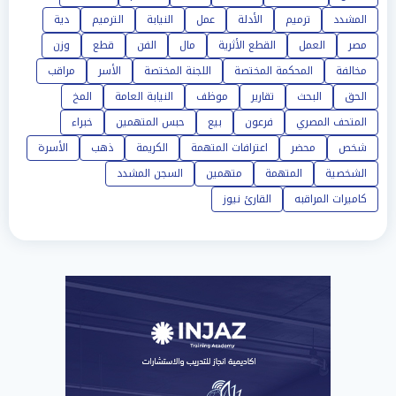
المشدد
ترميم
الأدلة
عمل
النيابة
الترميم
دية
مصر
العمل
القطع الأثرية
مال
الفن
قطع
وزن
مخالفة
المحكمة المختصة
اللجنة المختصة
الأسر
مراقب
الحق
البحث
تقارير
موظف
النيابة العامة
المخ
المتحف المصري
فرعون
بيع
حبس المتهمين
خبراء
شخص
محضر
اعترافات المتهمة
الكريمة
ذهب
الأسرة
الشخصية
المتهمة
متهمين
السجن المشدد
كاميرات المراقبه
القارئ نيوز