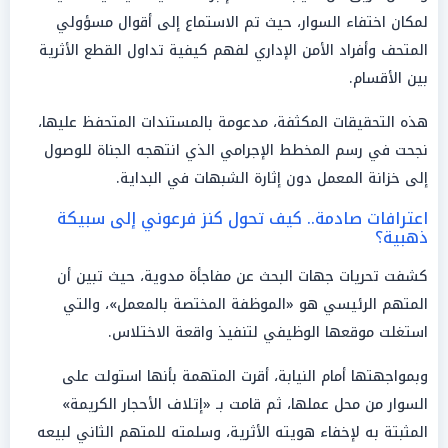
لمكان اختفاء السوار، حيث تم الاستماع إلى أقوال مسؤولي
المتحف وأفراد الأمن الإداري لفهم كيفية تداول القطع الأثرية
بين الأقسام.
هذه التحقيقات المكثفة، مدعومة بالمستندات المتحفظ عليها،
نجحت في رسم المخطط الإجرامي الذي انتهجه الجناة للوصول
إلى خزانة المعمل دون إثارة الشبهات في البداية.
اعترافات صادمة.. كيف تحول كنز فرعوني إلى سبيكة
ذهبية؟
كشفت تحريات جهات البحث عن مفاجأة مدوية، حيث تبين أن
المتهم الرئيسي هو «الموظفة المختصة بالمعمل»، والتي
استغلت موقعها الوظيفي لتنفيذ واقعة الاختلاس.
وبمواجهتها أمام النيابة، أقرت المتهمة بأنها استولت على
السوار من محل عملها، ثم قامت بـ «إتلاف الأحجار الكريمة»
المثبتة به لإخفاء هويته الأثرية، وسلمته للمتهم الثاني لبيعه