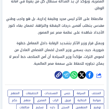
المصرية، ويؤكد أن يد العدالة ستطال كل من يفرط في أمانة
الوطن.
فالحفاظ على الأثر ليس مجرد وظيفة إدارية، بل هو واجب وطني
مقدس يتطلب أقصى درجات اليقظة والنزاهة، لضمان بقاء كنوز
الأجداد شاهدة على عظمة مصر عبر العصور.
ويمثل قرار وزير الآثار بتشديد الرقابة داخل المعامل خطوة
ضرورية، حيث يسعى وزير العدل لضمان القصاص العادل من
لصوص التراث، مؤكداً وزير السياحة أن أمن المتاحف خط أحمر لا
يمكن تجاوزه للحفاظ على سمعة مصر العالمية.
شارك
المتحف
السرقة
حبس
المستندات
التحقيقات
المتهم
ضوابط
الجنائية
فريق
الراب
المصري
متهم
حكم
توقيع
المتهمين
السجن
داره
تسليم
مخالفات