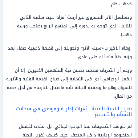
كذهب خام.
وتسلسل الأثر المسروق عبر أربعة أفراد؛ حيث سلمه الثاني
للثالث، الذي توجه به بدوره إلى المتهم الرابع (صاحب ورشة
ذهب).
وقام الأخير بـ «سبك الأثر» وتحويله إلى قطعة ذهبية صماء بعد
وزنه، ظناً منه أنه حلي عادي.
ورغم أن التحريات قطعت بحسن نية المتهمين الأخيرين، إلا أن
الفعل الإجرامي أدى في النهاية إلى ضياع القيمة الفنية والأثرية
للسوار، وهو ما وصفته النيابة بأنه «اغتيال للتاريخ» من أجل حفنة
من المال.
تقرير اللجنة الفنية.. ثغرات إدارية وفوضى في سجلات
التسلم والتسليم
لم تتوقف التحقيقات عند الجانب الجنائي، بل امتدت لتشمل
المنظومة الإدارية داخل المتحف. حيث كشف تقرير اللجنة