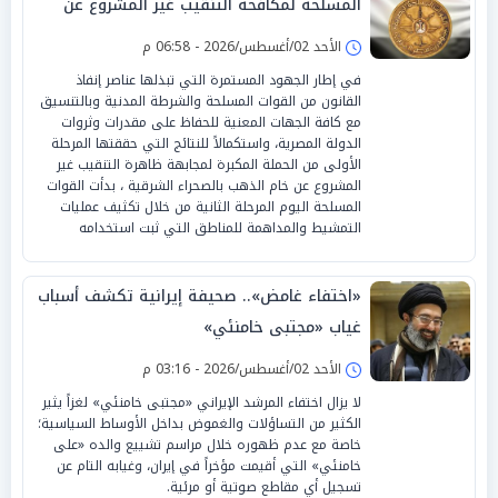
المسلحة لمكافحة التنقيب غير المشروع عن
الذهب
الأحد 02/أغسطس/2026 - 06:58 م
في إطار الجهود المستمرة التي تبذلها عناصر إنفاذ
القانون من القوات المسلحة والشرطة المدنية وبالتنسيق
مع كافة الجهات المعنية للحفاظ على مقدرات وثروات
الدولة المصرية، واستكمالاً للنتائج التي حققتها المرحلة
الأولى من الحملة المكبرة لمجابهة ظاهرة التنقيب غير
المشروع عن خام الذهب بالصحراء الشرقية ، بدأت القوات
المسلحة اليوم المرحلة الثانية من خلال تكثيف عمليات
التمشيط والمداهمة للمناطق التي ثبت استخدامه
«اختفاء غامض».. صحيفة إيرانية تكشف أسباب
غياب «مجتبى خامنئي»
الأحد 02/أغسطس/2026 - 03:16 م
لا يزال اختفاء المرشد الإيراني «مجتبى خامنئي» لغزاً يثير
الكثير من التساؤلات والغموض بداخل الأوساط السياسية؛
خاصة مع عدم ظهوره خلال مراسم تشييع والده «على
خامنئي» التي أقيمت مؤخراً في إيران، وغيابه التام عن
تسجيل أي مقاطع صوتية أو مرئية.