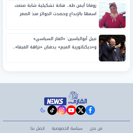
روفانا أيمن طه.. فنانة تشكيلية شابة صنعت
اسمها بالإبداع وحصدت الجوائز منذ الصغر
نبيل أبوالياسين: «الفار السياسي»
و«ديكتاتورية الميم» يدفنان «نزاهة الفيفا»..
وإقالة «إنفانتينو» باتت حتمية
instagram
tiktok
youtube
twitter
facebook
من نحن
سياسة الخصوصية
اتصل بنا