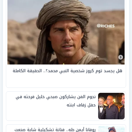
هل يجسد توم كروز شخصية النبي محمد؟.. الحقيقة الكاملة
نجوم الفن يشاركون صبحي خليل فرحته في
حفل زفاف ابنته
روفانا أيمن طه.. فنانة تشكيلية شابة صنعت