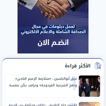
الأكثر قراءة
1
نبيل أبوالياسين.. «متلازمة الزعيم الناجي»
و«فخ الشرعية المزدوجة» وترامب ينأى بنفسه
وحليفه في «ميتم استراتيجي»
تفسير حلم الطريق.. دلالات مختلفة بين الحيرة