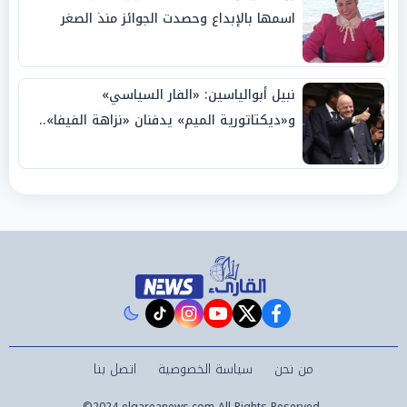
اسمها بالإبداع وحصدت الجوائز منذ الصغر
نبيل أبوالياسين: «الفار السياسي»
و«ديكتاتورية الميم» يدفنان «نزاهة الفيفا»..
وإقالة «إنفانتينو» باتت حتمية
instagram
tiktok
youtube
twitter
facebook
من نحن
سياسة الخصوصية
اتصل بنا