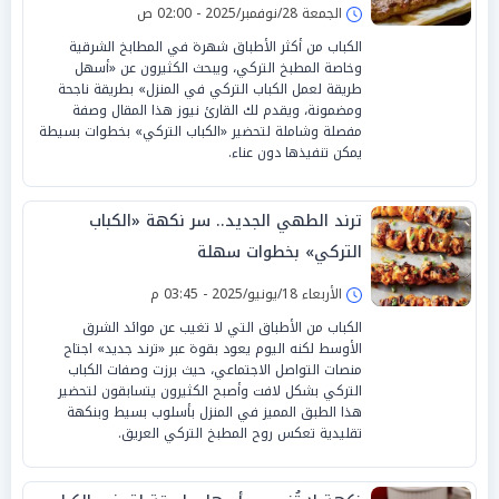
الجمعة 28/نوفمبر/2025 - 02:00 ص
الكباب من أكثر الأطباق شهرة في المطابخ الشرقية
وخاصة المطبخ التركي، ويبحث الكثيرون عن «أسهل
طريقة لعمل الكباب التركي في المنزل» بطريقة ناجحة
ومضمونة، ويقدم لك القارئ نيوز هذا المقال وصفة
مفصلة وشاملة لتحضير «الكباب التركي» بخطوات بسيطة
يمكن تنفيذها دون عناء.
ترند الطهي الجديد.. سر نكهة «الكباب
التركي» بخطوات سهلة
الأربعاء 18/يونيو/2025 - 03:45 م
الكباب من الأطباق التي لا تغيب عن موائد الشرق
الأوسط لكنه اليوم يعود بقوة عبر «ترند جديد» اجتاح
منصات التواصل الاجتماعي، حيث برزت وصفات الكباب
التركي بشكل لافت وأصبح الكثيرون يتسابقون لتحضير
هذا الطبق المميز في المنزل بأسلوب بسيط وبنكهة
تقليدية تعكس روح المطبخ التركي العريق.