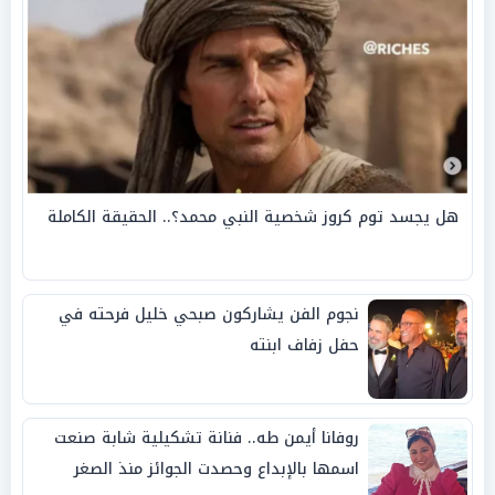
هل يجسد توم كروز شخصية النبي محمد؟.. الحقيقة الكاملة
نجوم الفن يشاركون صبحي خليل فرحته في
حفل زفاف ابنته
روفانا أيمن طه.. فنانة تشكيلية شابة صنعت
اسمها بالإبداع وحصدت الجوائز منذ الصغر