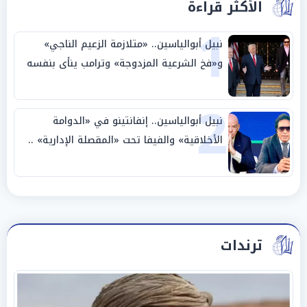
الأكثر قراءة
1
نبيل أبوالياسين.. «متلازمة الزعيم الناجي»
و«فخ الشرعية المزدوجة» وترامب ينأى بنفسه
وحليفه في «ميتم استراتيجي»
2
نبيل أبوالياسين.. إنفانتينو في «الدوامة
الأخلاقية» والفيفا تحت «المقصلة الإدارية» ..
«عبادة العرش وجنازة المصداقية»
ترندات