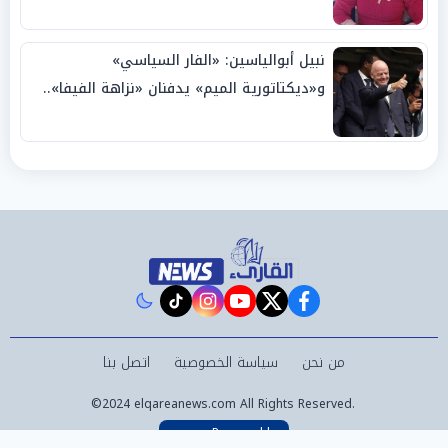
نبيل أبوالياسين: «الفار السياسي»
و«ديكتاتورية الميم» يدفنان «نزاهة الفيفا»..
وإقالة «إنفانتينو» باتت حتمية
instagram
tiktok
youtube
twitter
facebook
من نحن
سياسة الخصوصية
اتصل بنا
©2024 elqareanews.com All Rights Reserved.
Powered by