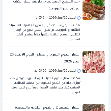
«سر المطبخ العثماني».. طريقة عمل الكباب
التركي بخبز التورتيلا
الإثنين 20/أبريل/2026 - 05:21 م
«الكباب التركي».. تبحث كل ربة منزل مع اقتراب المناسبات
العائلية أو العزومات عن طبق رئيسي يخرج عن الإطار
التقليدي، ويمنح المائدة مظهراً جذاباً يضاهي أفخم
المطاعم.
أسعار اللحوم البقري والجملي اليوم الاثنين 20
أبريل 2026
الإثنين 20/أبريل/2026 - 09:00 ص
شهدت أسعار اللحوم الحمراء اليوم الاثنين، الموافق «20
أبريل»، حالة من التأرجح الملحوظ بين مختلف القطاعات
الاستهلاكية، حيث تباينت الأسعار وفقاً لنوع اللحم ومكان
العرض.
أسعار القطعيات واللحوم البلدية والمجمدة