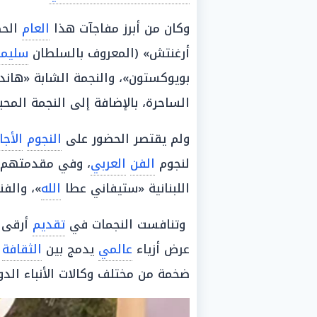
وكان من أبرز مفاجآت هذا
العام
الحض
أرغنتش» (المعروف بالسلطان
سليما
بويوكستون»، والنجمة الشابة «هاندا
الساحرة، بالإضافة إلى النجمة المحبو
ولم يقتصر الحضور على
النجوم
الأجا
لنجوم
الفن
العربي
، وفي مقدمتهم ال
اللبنانية «ستيفاني عطا
الله
»، والفن
وتنافست النجمات في
تقديم
أرقى ا
عرض أزياء
عالمي
يدمج بين
الثقافة
ضخمة من مختلف وكالات الأنباء الدول