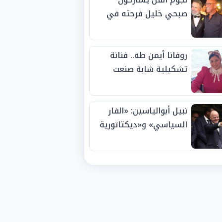
صبحي خليل فرحته في
حفل زفاف ابنته
روفانا أيمن طه.. فنانة
تشكيلية شابة صنعت
اسمها بالإبداع وحصدت
الجوائز منذ الصغر
نبيل أبوالياسين: «الفار
السياسي» و«ديكتاتورية
الميم» يدفنان «نزاهة
الفيفا».. وإقالة
«إنفانتينو» باتت حتمية