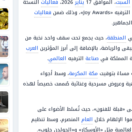
السبت
، الموافق 17
يناير
2026،
فعاليات
النسخة
«Joy Awards»، وذلك ضمن
فعاليات
لجماهير.
في
المنطقة
، حيث يجمع تحت سقف واحد نخبة من
قى والرياضة، بالإضافة إلى أبرز المؤثرين
العرب
ة المملكة في
صناعة
الترفيه
العالمي
.
مساءً بتوقيت
مكة المكرمة
، وسط أجواء
ة وعروض مسرحية وغنائية صُممت خصيصاً لهذه
ى «قبلة للفنون»، حيث تُسلط الأضواء على
وا الإلهام خلال
العام
المنصرم، وسط تنظيم
عالمية مثل «الأوسكار» و«الجولدن جلوب».