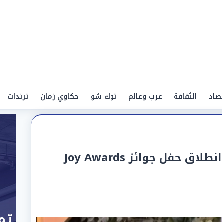
صاد
الثقافة
عرب وعالم
توك شو
حكاوي زمان
ترندات
«ليلة البنفسج العالمية».. انطلاق حفل جوائز Joy Awards