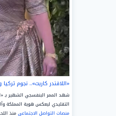
«اللافندر كاربت».. نجوم تركيا
شهد الممر البنفسجي الشهير بـ «ال
التقليدي ليعكس هوية المملكة وألوا
منصات التواصل الاجتماعي
منذ اللح