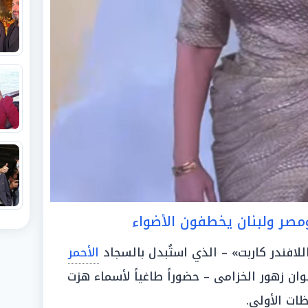
 ومصر ولبنان يخطفون الأضواء
لافندر كاربت» – الذي استُبدل بالسجاد
الأحمر
ن زهور الخزامى – حضوراً طاغياً لأسماء هزت
ظات الأولى.