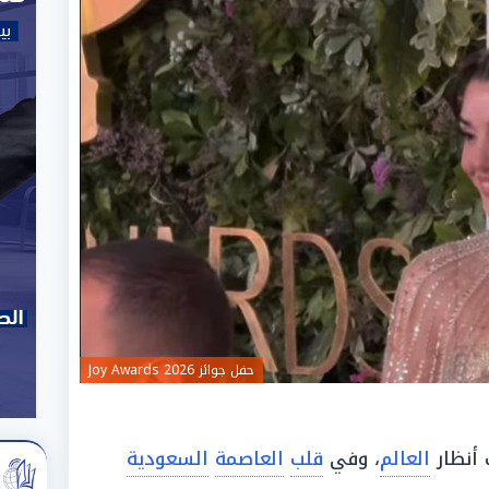
حفل جوائز Joy Awards 2026
العالم
، وفي
قلب
العاصمة
السعودية