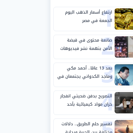
1
ارتفاع أسعار الذهب اليوم
الجمعة في مصر
2
صانعة محتوى في قبضة
الأمن بتهمة نشر فيديوهات
3
خادشة للحياء
بعد 13 عامًا.. أحمد مكي
وماجد الكدواني يجتمعان في
4
«فرصة سعيدة»
التصريح بدفن ضحيتي انفجار
خزان مواد كيميائية بأحد
5
مصانع الفيوم
تفسير حلم الطريق.. دلالات
مختلفة بين الحيرة وبداية