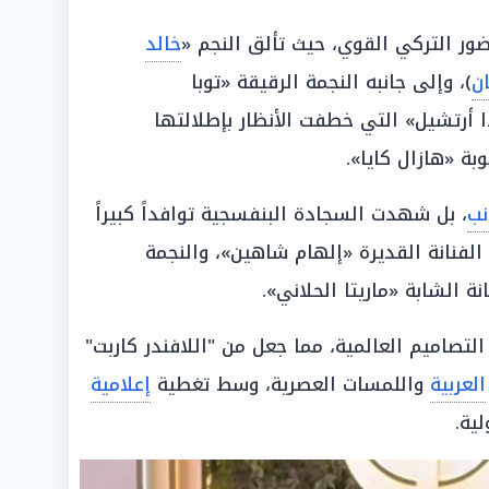
ور التركي القوي، حيث تألق النجم «
خالد
ن
)، وإلى جانبه النجمة الرقيقة «توبا
 أرتشيل» التي خطفت الأنظار بإطلالتها
بة «هازال كايا».
نب
، بل شهدت السجادة البنفسجية توافداً كبيراً
فنانة القديرة «إلهام شاهين»، والنجمة
انة الشابة «ماريتا الحلاني».
لتصاميم العالمية، مما جعل من "اللافندر كاربت"
العربية
واللمسات العصرية، وسط تغطية
إعلامية
ية.