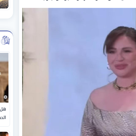
هل 
الحق