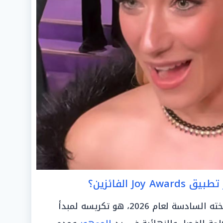
J الفائزين؟
ما يميز حفل «Joy Awards» في نسخته السادسة لعام 2026، هو تكريسه لمبدأ