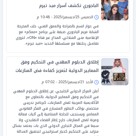
الباجوري تكشف أسرار ميد تيرم
الخميس 25/ديسمبر/2025 - 10:48 م
في حوار اتسم بالصراحة والعمق الفني، حلت المخرجة
الشابة مريم الباجوري ضيفة على برنامج «معكم» مع
الإعلامية منى الشاذلي، المذاع عبر قناة «ON»، لتروي
تفاصيل رحلتها مع مسلسلها الجديد «ميد تيرم».
إطلاق الدبلوم المهني في التحكيم وفق
المعايير الدولية لتعزيز كفاءة فض المنازعات
التجارية
الأحد 21/ديسمبر/2025 - 07:02 م
أعلن المركز الدولي الخليجي، عن إطلاق الدبلوم المهني
في التحكيم وفق المعايير الدولية، بالتعاون مع
الأكاديمية العربية لفض المنازعات، كبرنامج تدريبي
متخصص يواكب التطور المتسارع في الفكر القانوني
المعاصر، ويستجيب للحاجة المتنامية إلى آليات فعالة
ومرنة لفض المنازعات خارج إطار القضاء التقليدي، ولا
سيما في المجال التجاري الدولي الذي بات يعتمد بشكل
متزايد على التحكيم كخيار استراتيجي لتحقيق العدالة