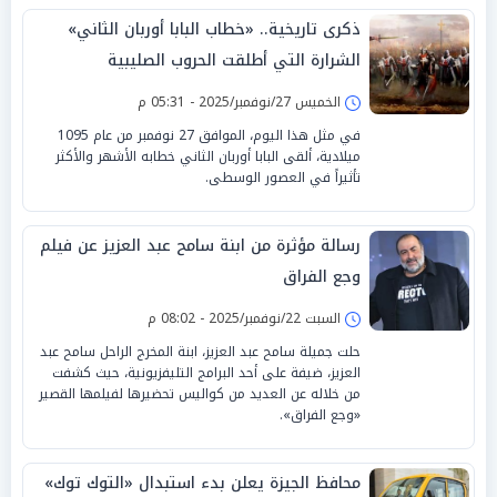
ذكرى تاريخية.. «خطاب البابا أوربان الثاني»
الشرارة التي أطلقت الحروب الصليبية
الخميس 27/نوفمبر/2025 - 05:31 م
في مثل هذا اليوم، الموافق 27 نوفمبر من عام 1095
ميلادية، ألقى البابا أوربان الثاني خطابه الأشهر والأكثر
تأثيراً في العصور الوسطى.
رسالة مؤثرة من ابنة سامح عبد العزيز عن فيلم
وجع الفراق
السبت 22/نوفمبر/2025 - 08:02 م
حلت جميلة سامح عبد العزيز، ابنة المخرج الراحل سامح عبد
العزيز، ضيفة على أحد البرامج التليفزيونية، حيث كشفت
من خلاله عن العديد من كواليس تحضيرها لفيلمها القصير
«وجع الفراق».
محافظ الجيزة يعلن بدء استبدال «التوك توك»