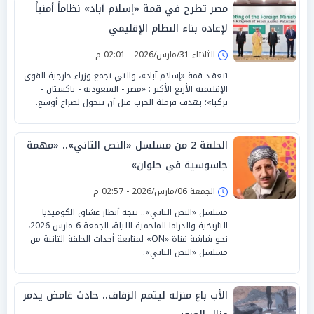
مصر تطرح في قمة «إسلام آباد» نظاماً أمنياً
لإعادة بناء النظام الإقليمي
الثلاثاء 31/مارس/2026 - 02:01 م
تنعقـد قمة «إسلام آباد»، والتي تجمع وزراء خارجية القوى
الإقليمية الأربع الأكبر : «مصر - السعودية - باكستان -
تركيا»؛ بهدف فرملة الحرب قبل أن تتحول لصراع أوسع.
الحلقة 2 من مسلسل «النص التاني».. «مهمة
جاسوسية في حلوان»
الجمعة 06/مارس/2026 - 02:57 م
مسلسل «النص التاني».. تتجه أنظار عشاق الكوميديا
التاريخية والدراما الملحمية الليلة، الجمعة 6 مارس 2026،
نحو شاشة قناة «ON» لمتابعة أحداث الحلقة الثانية من
مسلسل «النص التاني».
الأب باع منزله ليتمم الزفاف.. حادث غامض يدمر