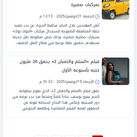
بمركبات صغيرة
الجمعة 21/نوفمبر/2025 - 12:13 م
أعلن المهندس عادل النجار، محافظ الجيزة، عن بدء تنفيذ
خطة المحافظة الطموحة لاستبدال مركبات «التوك توك»
بسيارات حضارية صغيرة، وذلك ضمن منظومة نقل حديثة
تستهدف تحقيق نقلة نوعية في قطاع النقل الخفيف.
فيلم «السلم والثعبان 2» يحقق 26 مليون
جنيه بأسبوعه الأول
الأربعاء 19/نوفمبر/2025 - 01:32 م
حقق فيلم «السلم والثعبان 2»، الذي يقوم ببطولته
النجم عمرو يوسف، نجاحاً لافتاً وضخماً منذ بدء عرضه في
دور السينما، وعكس هذا النجاح استجابة قوية من
الجمهور لقصة الفيلم المعاصرة وطاقمه النجومي.