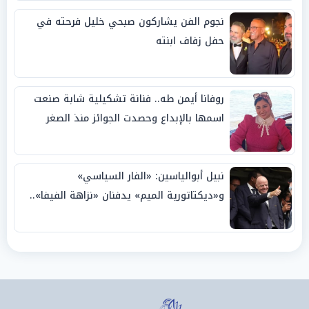
نجوم الفن يشاركون صبحي خليل فرحته في
حفل زفاف ابنته
روفانا أيمن طه.. فنانة تشكيلية شابة صنعت
اسمها بالإبداع وحصدت الجوائز منذ الصغر
نبيل أبوالياسين: «الفار السياسي»
و«ديكتاتورية الميم» يدفنان «نزاهة الفيفا»..
وإقالة «إنفانتينو» باتت حتمية