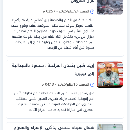
عزال العروس
السبت 24/يناير/2026 - 02:57 م
سادت حالة من الحزن والصدمة بين أهالي قرية «دبركي»
التابعة لمركز منوف بمحافظة المنوفية، عقب وقوع حادث
مأساوي تمثل في نشوب حريق مفاجئ التهم محتويات
«عزال عروس» بالكامل أثناء نقله في رحلة طويلة متجهة
إلى محافظة سوهاج، لتتحول زغاريد الفرح إلى صرخات
حسرة قبل أيام قليلة من الزفاف.
إريك شيل يتحدى الفراعنة.. سنعود بالميدالية
إلى نيجيريا
الجمعة 16/يناير/2026 - 04:13 م
قبل إسدال الستار على النسخة الحالية من بطولة كأس
أمم إفريقيا، تحدث «إريك شيل»، المدير الفني للمنتخب
النيجيري، عن المواجهة المرتقبة التي تجمعه بنظيره
المصري في مباراة تحديد صاحب المركز الثالث.
شمال سيناء تحتفي بذكرى الإسراء والمعراج