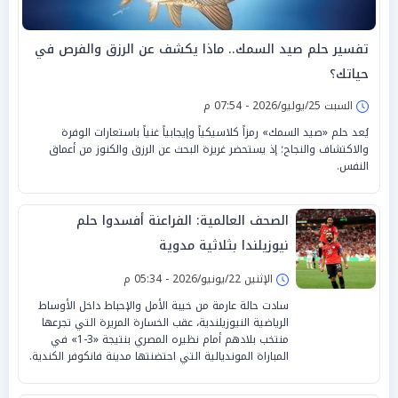
تفسير حلم صيد السمك.. ماذا يكشف عن الرزق والفرص في
حياتك؟
السبت 25/يوليو/2026 - 07:54 م
يُعد حلم «صيد السمك» رمزاً كلاسيكياً وإيجابياً غنياً باستعارات الوفرة
والاكتشاف والنجاح؛ إذ يستحضر غريزة البحث عن الرزق والكنوز من أعماق
النفس.
الصحف العالمية: الفراعنة أفسدوا حلم
نيوزيلندا بثلاثية مدوية
الإثنين 22/يونيو/2026 - 05:34 م
سادت حالة عارمة من خيبة الأمل والإحباط داخل الأوساط
الرياضية النيوزيلندية، عقب الخسارة المريرة التي تجرعها
منتخب بلادهم أمام نظيره المصري بنتيجة «3-1» في
المباراة المونديالية التي احتضنتها مدينة فانكوفر الكندية.