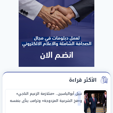
الأكثر قراءة
1
نبيل أبوالياسين.. «متلازمة الزعيم الناجي»
و«فخ الشرعية المزدوجة» وترامب ينأى بنفسه
وحليفه في «ميتم استراتيجي»