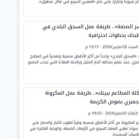
كثر شيوعاً وتكراراً، يأتي حلم «المشي السريع في مكان مجهول».
ر الصنعة».. طريقة عمل السجق البلدي في
بخك بخطوات احترافية
لسبت 28/مارس/2026 - 10:15 م
 «السجق البلدي» واحداً من أكثر الأطباق شعبية وتقديراً في المطبخ
صري، حيث يتميز بمذاقه الحار المتبل ورائحته النفاذة التي تجذب الجميع.
كلة المطاعم ببيتك».. طريقة عمل المكرونة
لجمبري بصوص الكريمة
لثلاثاء 20/يناير/2026 - 09:20 م
بر المكرونة من أكثر الأطباق شعبية وقرباً لقلوب الكبار والصغار على
سواء؛ فهي المنقذ السريع في الأوقات الضيقة، والوجبة الفاخرة في
ناسبات السعيدة.