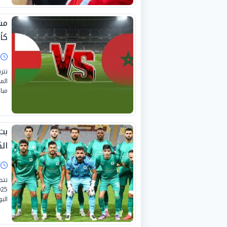
مش
كأ
ا
الم
مبا
بث
الك
ا
الب