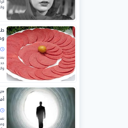
الر
وال
طر
ودا
ا
يعت
حد 
وال
«ب
أم
ا
تفس
وما