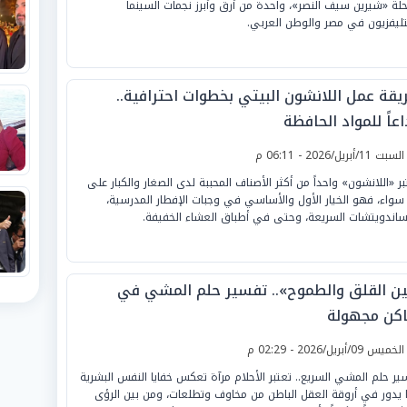
احلة «شيرين سيف النصر»، واحدة من أرق وأبرز نجمات السينما
تليفزيون في مصر والوطن العربي.
يقة عمل اللانشون البيتي بخطوات احترافية..
عاً للمواد الحافظة
لسبت 11/أبريل/2026 - 06:11 م
بر «اللانشون» واحداً من أكثر الأصناف المحببة لدى الصغار والكبار على
سواء، فهو الخيار الأول والأساسي في وجبات الإفطار المدرسية،
ساندويتشات السريعة، وحتى في أطباق العشاء الخفيفة.
ين القلق والطموح».. تفسير حلم المشي في
اكن مجهولة
لخميس 09/أبريل/2026 - 02:29 م
ير حلم المشي السريع.. تعتبر الأحلام مرآة تعكس خفايا النفس البشرية
 يدور في أروقة العقل الباطن من مخاوف وتطلعات، ومن بين الرؤى