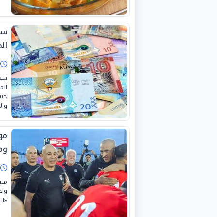
ال
ا
سجل
حيث
والأ
مو
وم
ا
منت
واح
«المغ