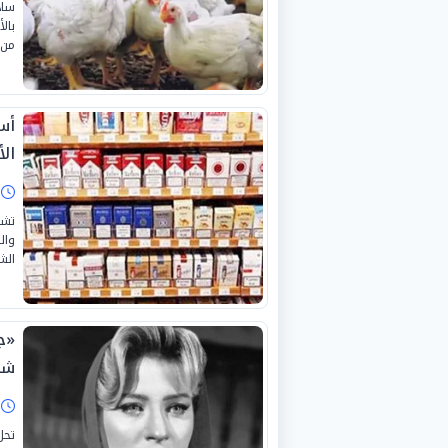
ساد
من 
ال
ا
وال
الش
«جم
شي
ا