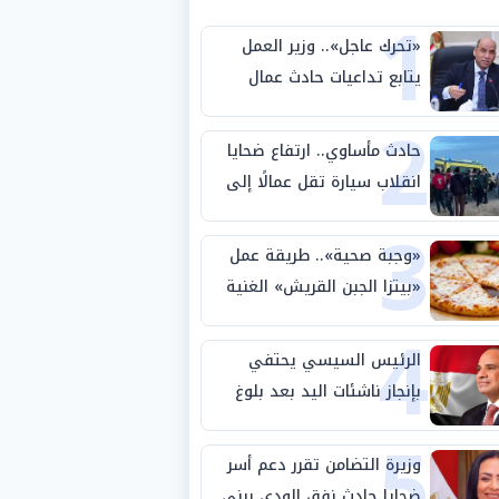
1
«تحرك عاجل».. وزير العمل
يتابع تداعيات حادث عمال
2
طريق بني سويف الصحراوي
حادث مأساوي.. ارتفاع ضحايا
انقلاب سيارة تقل عمالًا إلى
3
14 شخصًا
«وجبة صحية».. طريقة عمل
«بيتزا الجبن القريش» الغنية
4
بالبروتين
الرئيس السيسي يحتفي
بإنجاز ناشئات اليد بعد بلوغ
5
نصف نهائي كأس العالم
وزيرة التضامن تقرر دعم أسر
ضحايا حادث نفق الودي ببني