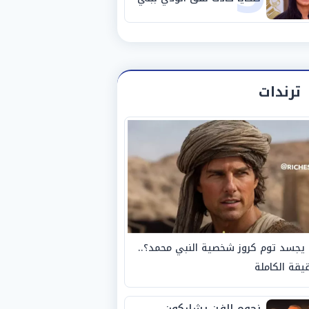
سويف
ترندات
يجسد توم كروز شخصية النبي محمد؟..
يقة الكاملة
نجوم الفن يشاركون