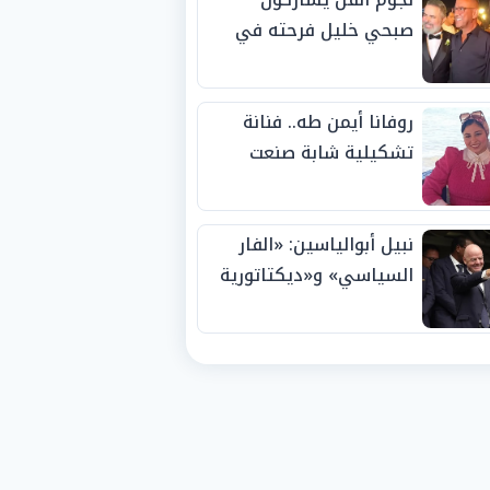
صبحي خليل فرحته في
حفل زفاف ابنته
روفانا أيمن طه.. فنانة
تشكيلية شابة صنعت
اسمها بالإبداع وحصدت
الجوائز منذ الصغر
نبيل أبوالياسين: «الفار
السياسي» و«ديكتاتورية
الميم» يدفنان «نزاهة
الفيفا».. وإقالة
«إنفانتينو» باتت حتمية