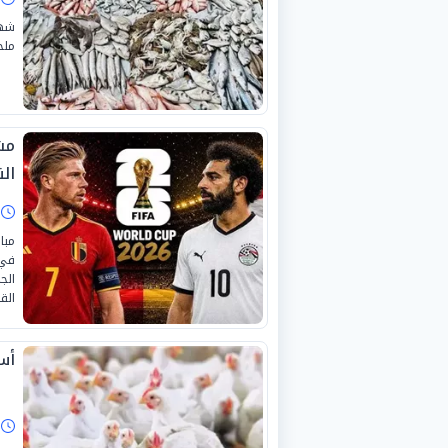
شهد
ملحو
مش
الن
ا
مبا
في 
الج
القن
أسع
ا