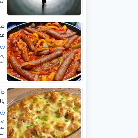
الأ
«س
مط
ا
يعد
الم
«أ
با
ا
تعت
حد 
الم