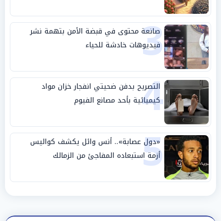
3
صانعة محتوى في قبضة الأمن بتهمة نشر
فيديوهات خادشة للحياء
4
التصريح بدفن ضحيتي انفجار خزان مواد
كيميائية بأحد مصانع الفيوم
5
«دول عصابة».. أنس وائل يكشف كواليس
أزمة استبعاده المفاجئ من الزمالك