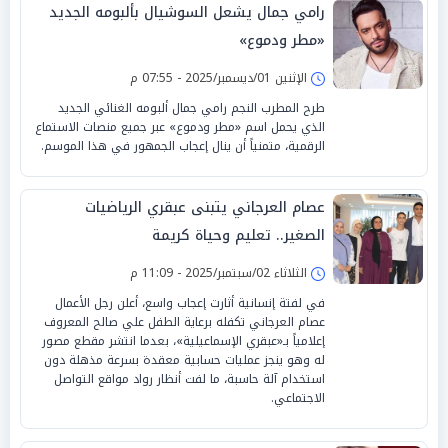
رامي جمال يشعل السوشيال بألبومه الجديد
«مطر ودموع»
الإثنين 01/ديسمبر/2025 - 07:55 م
طرح المطرب النجم رامي جمال ألبومه الغنائي الجديد
الذي يحمل اسم «مطر ودموع» عبر جميع منصات الاستماع
الرقمية، متمنياً أن ينال إعجاب الجمهور في هذا الموسم.
عصام العرجاني يتبنى عبقري الرياضيات
الصغير.. تعليم وحياة كريمة
الثلاثاء 02/سبتمبر/2025 - 11:09 م
في لفتة إنسانية أثارت إعجاب واسع، أعلن رجل الأعمال
عصام العرجاني تكفله برعاية الطفل علي صالح المعروف
إعلامياً بـ«عبقري الإسماعيلية»، بعدما انتشر مقطع مصور
له وهو ينجز عمليات حسابية معقدة بسرعة مذهلة دون
استخدام آلة حاسبة، ما لفت أنظار رواد مواقع التواصل
الاجتماعي.