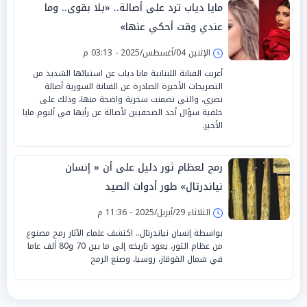
مايا دياب ترد على أصالة.. «بلا بقوى.. وما
عندي وقت أحكي عنها»
الإثنين 04/أغسطس/2025 - 03:13 م
أعربت الفنانة اللبنانية مايا دياب عن استيائها الشديد من
التصريحات الأخيرة الصادرة عن الفنانة السورية أصالة
نصري، والتي تضمنت سخرية واضحة منها، وذلك على
خلفية سؤال أحد الصحفيين لأصالة عن رأيها في ألبوم مايا
الأخير.
رمح لعظام ثور دليل على أن « إنسان
نياندرتال» طور أدوات الصيد
الثلاثاء 29/أبريل/2025 - 11:36 م
بواسطة إنسان نياندرتال.. اكتشف علماء الآثار رمح مصنوع
من عظام الثور، يعود تاريخه إلى ما بين 70 و80 ألف عاما
في شمال القوقاز، روسيا، وصنع الرمح