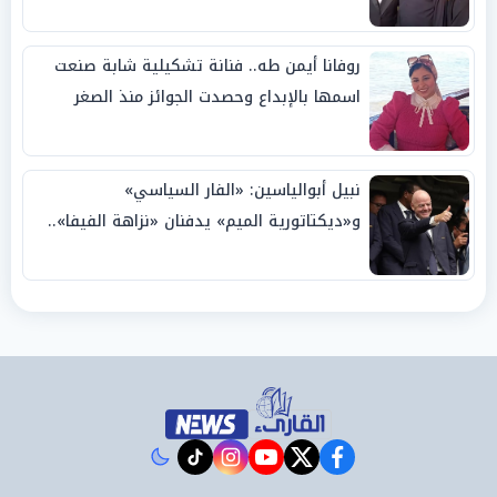
روفانا أيمن طه.. فنانة تشكيلية شابة صنعت
اسمها بالإبداع وحصدت الجوائز منذ الصغر
نبيل أبوالياسين: «الفار السياسي»
و«ديكتاتورية الميم» يدفنان «نزاهة الفيفا»..
وإقالة «إنفانتينو» باتت حتمية
instagram
tiktok
youtube
twitter
facebook