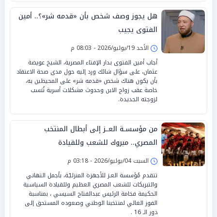
هل يجوز وصف شخص بأن «قدمه شر»؟.. أمين
الفتوى يجيب
الأحد 19/يوليو/2026 - 08:03 م
أجاب أمين الفتوى بدار الإفتاء المصرية، الشيخ عويضة
عثمان، على سؤال شائك ورد إليه حول مدى صحة الاعتقاد
بأن يكون هناك شخص «قدمه شر» على المحيطين به،
خاصة عقب زواج الابن وحدوث مشكلات أسرية تُنسب
لزوجته الجديدة.
من مؤسسـة العــز إلى أبطال المنتخب
المصري.. مبروك للشعب وللقيادة
السبت 04/يوليو/2026 - 03:18 م
تتقدم مُؤسسة العـز للأجهزة المنزليّـة، بأجمل التهاني
والتبريكات للشعب المصري العظيم وللقيادة السياسية
الحكيمة فخامة الرئيس عبدالفتاح السيسي ، بمناسبة
الفوز الغالي لمنتخبنا الوطني وصعوده المستحق إلى
دور الـ 16 .