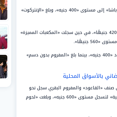
ووصلت «الكفتة» وكذا «كفتة داود باشا» إلى مستوى «400 جنيه»، وبلغ «الإنتركوت»
واستقرت «المكعبات بالدسم» عند «420 جنيهًا»، في حين سجلت «المكعبات المميزة»
واستقر «المفروم بالدسم» عند حدود «400 جنيه»، بينما بلغ «المفروم بدون دسم»
ضاني بالأسواق المحلية
من صنف «القاعود» والمفروم البقري سجل نحو
«420 جنيهًا»، وقفزت «الكبدة الجملية» لتسجل مستوى «600 جنيه»، وبلغت «لحوم