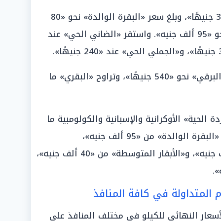
وسجلت «اللحوم المذبوحة» نحو «340 جنيهًا»، وبلغ سعر «البقرة الوالدة» نحو «80
ألف جنيه»، و«الجاموسة الوالدة» نحو «95 ألف جنيه». واستقر «الضاني الحي» عند
وفي محلات الجزارة، سجل «الضاني البرقي» نحو «540 جنيهًا»، وتراوح «البقري» ما
 الحية» الأوكرانية والإسبانية والكولومبية ما
بين «200 و205 جنيهات»، وبدأ سعر «البقرة الوالدة» من «95 ألف جنيه»،
و«الجاموسة» من «85 إلى 110 آلاف جنيه»، و«الأبقار المتوسطة» من «40 ألف جنيه»،
وم المتداولة في كافة المنافذ
أسعار النهائي للكيلو في مختلف المنافذ على