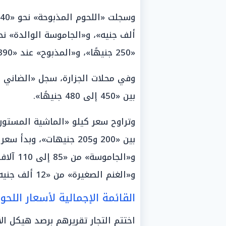
«250 جنيهًا»، و«المذبوح» عند «390 جنيهًا»، و«الجملي الحي» عند «240 جنيهًا».
بين «450 إلى 480 جنيهًا».
وتراوح سعر كيلو «الماشية المستوردة
و«الغنم الصغيرة» من «12 ألف جنيه».
القائمة الإجمالية لأسعار اللح
اختتم التجار تقريرهم برصد هيكل ال