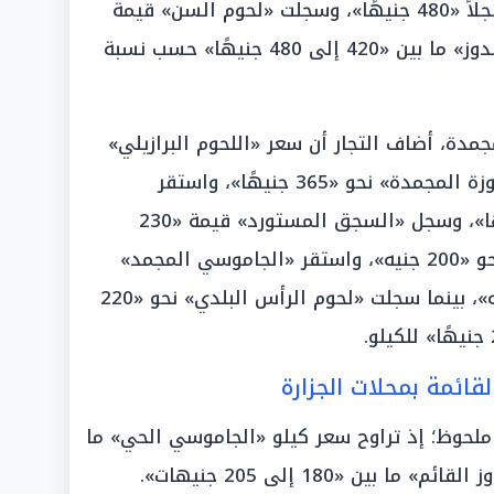
وتطابق معها «الضاني البلدي» مسجلاً «480 جنيهًا»، وسجلت «لحوم السن» قيمة
«510 جنيهات»، وتراوحت «لحوم الكندوز» ما بين «420 إلى 480 جنيهًا» حسب نسبة
دة، أضاف التجار أن سعر «اللحوم البرازيلي»
سجل «300 جنيه»، وبلغت «لحوم الموزة المجمدة» نحو «365 جنيهًا»، واستقر
«المفروم البرازيلي» عند «290 جنيهًا»، وسجل «السجق المستورد» قيمة «230
جنيهًا»، وبلغت «الكبدة المجمدة» نحو «200 جنيه»، واستقر «الجاموسي المجمد»
و«البتلو النيوزيلندي» عند «300 جنيه»، بينما سجلت «لحوم الرأس البلدي» نحو «220
قائمة بمحلات الجزارة
ملحوظ؛ إذ تراوح سعر كيلو «الجاموسي الحي» ما