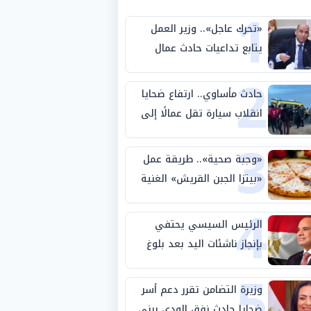
1
«تحرك عاجل».. وزير العمل
يتابع تداعيات حادث عمال
2
طريق بني سويف الصحراوي
حادث مأساوي.. ارتفاع ضحايا
انقلاب سيارة تقل عمالًا إلى
3
14 شخصًا
«وجبة صحية».. طريقة عمل
«بيتزا الجبن القريش» الغنية
4
بالبروتين
الرئيس السيسي يحتفي
بإنجاز ناشئات اليد بعد بلوغ
5
نصف نهائي كأس العالم
وزيرة التضامن تقرر دعم أسر
ضحايا حادث نفق الودي ببني