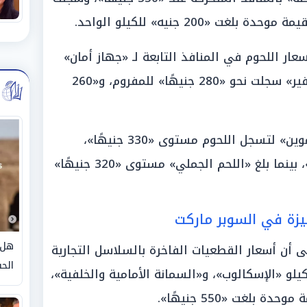
 «200 جنيه» للكيلو الواحد.
سعار اللحوم في المنافذ التابعة لـ «جهاز أمان»
وسلاسل «وطنية» ومنافذ «سوبر توفير» سجلت نحو «280 جنيهًا» للمفروم، و«260
واستقرت الأسعار بمنافذ «وزارة التموين» لتسجل اللحوم مستوى «330 جنيهًا»،
و«اللحوم الضاني» نحو «350 جنيهًا»، بينما بلغ «اللحم الجملي» مستوى «320 جنيهًا»
زة في السوبر ماركت
هل 
ى أن أسعار القطعيات الفاخرة بالسلاسل التجارية
الحق
يلو «الإسكالوب»، و«السمانة الأمامية والخلفية»،
بلغت «550 جنيهًا».