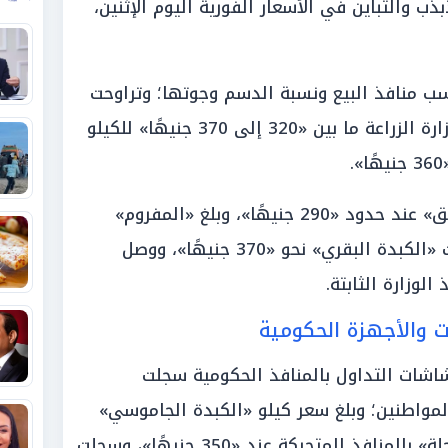
ذب والتباين في الأسعار الفورية اليوم الإثنين،
سب منافذ البيع ونسبة الدسم وجوتها؛ وتراوحت
أسعار «المكعبات الكندوز» بمنافذ وزارة الزراعة ما بين «320 إلى 370 جنيهًا» للكيلو
واستقرت «الكفتة البقري» و«السجق» عند حدود «290 جنيهًا»، وبلغ «المفروم»
مستوى «300 جنيه»، في حين سجلت «الكبدة البقري» نحو «370 جنيهًا»، ووصل
ت والأجهزة الحكومية
اشات التداول بالمنافذ الحكومية سجلت
لمواطنين؛ وبلغ سعر كيلو «الكبدة الجاموسي»
نحو «370 جنيهًا»، واستقر «كباب الحلة» بالمنافذ المتحركة عند «350 جنيهًا»، وسجلت