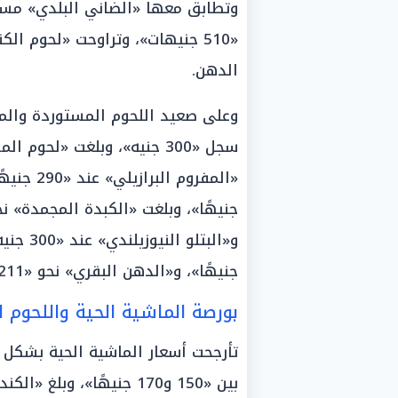
الدهن.
وعلى صعيد اللحوم المستوردة والمجم
جنيهًا»، و«الدهن البقري» نحو «211 جنيهًا» للكيلو.
بورصة الماشية الحية واللحوم ال
تأرجحت أسعار الماشية الحية بشكل 
بين «150 و170 جنيهًا»، وبلغ «الكندوز القائم» ما بين «180 إلى 205 جنيهات».