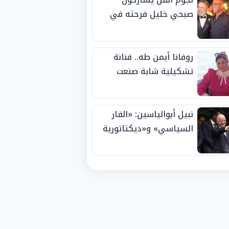
صبحي خليل فرحته في
حفل زفاف ابنته
روفانا أيمن طه.. فنانة
تشكيلية شابة صنعت
اسمها بالإبداع وحصدت
الجوائز منذ الصغر
نبيل أبوالياسين: «الفار
السياسي» و«ديكتاتورية
الميم» يدفنان «نزاهة
الفيفا».. وإقالة
«إنفانتينو» باتت حتمية