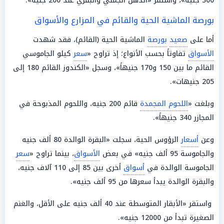
300 جنيه»، واستقر «الدهن الجملي والبقري عند 200 جنيه».
بورصة الماشية الحية والقائم في المزارع والأسواق
أما على
صعيد
بورصة
الماشية الحية (القائم)، فقد شهدت
الأسواق
تفاوتاً بحسب الأنواع؛ إذ تراوح «
سعر
كيلو الجاموسي
القائم ما بين 150 و170 جنيهاً»، وسجل «الكندوز القائم 180 إلى
205 جنيهات».
وبلغت «
اللحوم المجمدة
قائم 200 جنيه، واللحوم المذبوحة في
المجازر 340 جنيهاً».
وعن
أسعار
الرؤوس الحية، سجلت «البقرة الوالدة 80 ألف جنيه
والجاموسة 95 ألف جنيه» في بعض
الأسواق
، بينما تراوح «
سعر
الجاموسة الوالدة في
أسواق
أخرى بين 85 إلى 110 آلاف جنيه،
والبقرة الوالدة يبدأ سعرها من 95 ألف جنيه».
واستقر «الأبقار المتوسطة عند 40 ألف جنيه على الأقل، والغنم
الصغيرة تبدأ من 12000 جنيه».