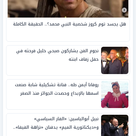
هل يجسد توم كروز شخصية النبي محمد؟.. الحقيقة الكاملة
نجوم الفن يشاركون صبحي خليل فرحته في
حفل زفاف ابنته
روفانا أيمن طه.. فنانة تشكيلية شابة صنعت
اسمها بالإبداع وحصدت الجوائز منذ الصغر
نبيل أبوالياسين: «الفار السياسي»
و«ديكتاتورية الميم» يدفنان «نزاهة الفيفا»..
وإقالة «إنفانتينو» باتت حتمية