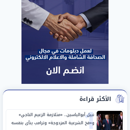
الأكثر قراءة
1
نبيل أبوالياسين.. «متلازمة الزعيم الناجي»
و«فخ الشرعية المزدوجة» وترامب ينأى بنفسه