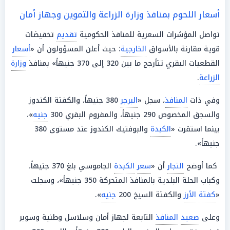
أسعار اللحوم بمنافذ وزارة الزراعة والتموين وجهاز أمان
تواصل المؤشرات السعرية للمنافذ الحكومية
تقديم
تخفيضات
قوية مقارنة بالأسواق
الخارجية
؛ حيث أعلن المسؤولون أن «
أسعار
القطعيات البقري تتأرجح ما بين 320 إلى 370 جنيهاً» بمنافذ
وزارة
الزراعة
.
وفي ذات
المنافذ
، سجل «
البرجر
380 جنيهاً، والكفتة الكندوز
والسجق المخصوص 290 جنيهاً، والمفروم البقري 300
جنيه
»،
بينما استقرت «
الكبدة
والبوفتيك الكندوز عند مستوى 380
جنيهاً».
كما أوضح
التجار
أن «
سعر
الكبدة
الجاموسي بلغ 370 جنيهاً،
وكباب الحلة البلدية بالمنافذ المتحركة 350 جنيهاً»، وسجلت
«
كفتة
الأرز
والكفتة السيخ 200
جنيه
».
وعلى
صعيد
المنافذ
التابعة لجهاز أمان وسلاسل وطنية وسوبر