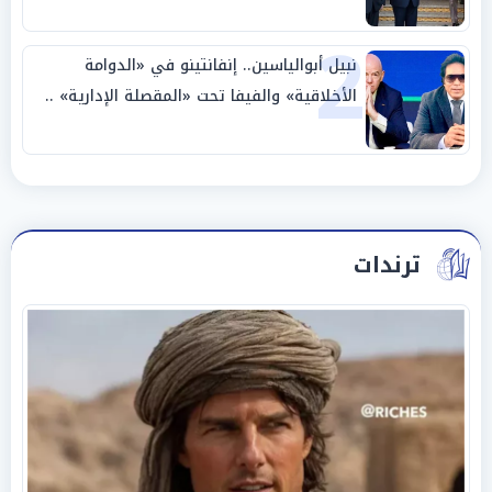
وحليفه في «ميتم استراتيجي»
2
نبيل أبوالياسين.. إنفانتينو في «الدوامة
الأخلاقية» والفيفا تحت «المقصلة الإدارية» ..
«عبادة العرش وجنازة المصداقية»
ترندات