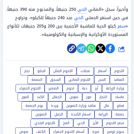
وأخيراً، سجل «الضاني
الحي
250 جنيهاً، والمذبوح منه 390 جنيهاً،
في حين استقر الجملي
الحي
عند 240 جنيهاً للكيلو»، وتراوح
«
سعر
كيلو الحية للماشية الأجنبية بين 200 و205 جنيهات للأنواع
المستوردة الأوكرانية والإسبانية والكولومبية».
شارك
اللحوم
أسعار
محلات
اللحوم الضأن
البتلو
تجار
المنافذ
السن
اللحوم الضاني
السجق
الجمعة
وزارة الزراعة
أرز
دية
لحوم
الصغير
اللحوم الحمراء
ماسك
التجار
موز
تموين
الجمال
الكبد
الموز
قطع
مال
منافذ وزارة التموين
وردة
يوم الجمعة
جمعة
الزراعه
اسعار الكبدة
الجمل
التموين
سعر اللحوم
الأرز
الحي
المخ
اللحوم البلدي
سوبر توفير
ميزة
أسعار اللحوم الحمراء
الكتف
صوص