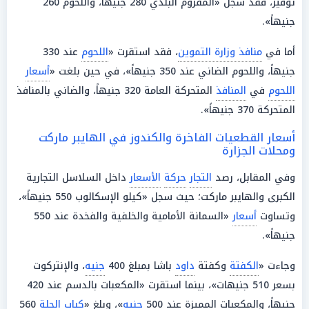
توفير، فقد سجل «المفروم البلدي 280 جنيهاً، واللحوم 260
جنيهاً».
أما في
منافذ وزارة التموين
، فقد استقرت «
اللحوم
عند 330
جنيهاً، واللحوم الضاني عند 350 جنيهاً»، في حين بلغت «
أسعار
اللحوم
في
المنافذ
المتحركة العامة 320 جنيهاً، والضاني بالمنافذ
المتحركة 370 جنيهاً».
أسعار القطعيات الفاخرة والكندوز في الهايبر ماركت
ومحلات الجزارة
وفي المقابل، رصد
التجار
حركة
الأسعار
داخل السلاسل التجارية
الكبرى والهايبر ماركت؛ حيث سجل «كيلو الإسكالوب 550 جنيهاً»،
وتساوت
أسعار
«السمانة الأمامية والخلفية والفخدة عند 550
جنيهاً».
وجاءت «
الكفتة
وكفتة
داود
باشا بمبلغ 400
جنيه
، والإنتركوت
بسعر 510 جنيهات»، بينما استقرت «المكعبات بالدسم عند 420
جنيهاً، والمكعبات المميزة عند 500
جنيه
»، وبلغ «
كباب الحلة
560