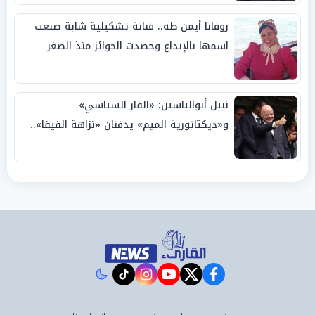
روفانا أيمن طه.. فنانة تشكيلية شابة صنعت
اسمها بالإبداع وحصدت الجوائز منذ الصغر
نبيل أبوالياسين: «الفار السياسي»
و«ديكتاتورية الميم» يدفنان «نزاهة الفيفا»..
وإقالة «إنفانتينو» باتت حتمية
instagram
tiktok
youtube
twitter
facebook