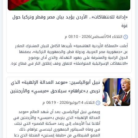
«إدانة للانتهاكات».. الأردن يؤيد بيان مصر وقطر وتركيا حول
غزة
الثلاثاء 04/أغسطس/2026 - 03:10 م
أعلنت «المملكة الأردنية الهاشمية» تأييدها الكامل للبيان المشترك الصادر
عن «جمهورية مصر العربية، ودولة قطر، والجمهورية التركية»، بصفتها
الدول الراعية والمشرفة على جهود التهدئة، والذي أدان بوضوح
«الانتهاكات الإسرائيلية المتواصلة» لاتفاق وقف إطلاق النار في قطاع غزة.
نبيل أبوالياسين: «موعد العدالة الإلهية» الذي
تربص بـ«غراهام» سيلاحق «ميسي» والأرجنتين
غداً الأربعاء
الثلاثاء 14/يوليو/2026 - 06:19 م
ويمضي نبيل أبوالياسين، بعد أن شهد العالم «موعد
العدالة الإلهية» الذي يتربص بـ«ميسي» والأرجنتين في
أتلانتا غداً الأربعاء، إلى رصد «سكتة الضمير» التي تجلت
في وفاة السيناتور الجمهوري ليندسي غراهام، ذلك
العضو الشيطاني من «طبقة إبستين» المنحلة الذي دعا