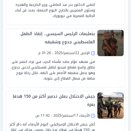
التقى الدكتور بدر عبد العاطي، وزير الخارجية والهجرة
وشئون المصريين بالخارج، اليوم الجمعة، بعدد من أبناء
الجالية المصرية في نيويورك.
بتعليمات الرئيس السيسي.. إنقاذ الطفل
الفلسطيني جدوع وشقيقه
الإثنين 22/سبتمبر/2025 - 01:26 م
في مشهد مؤثر جسّد مأساة الحرب في غزة، انتشر على
نطاق واسع مقطع فيديو لطفل فلسطيني يُدعى جدوع،
وهو يحمل شقيقه الأصغر على كتفه، خلال رحلة نزوح
شاقة من شمال القطاع إلى جنوبه.
جيش الاحتلال يعلن تدمير أكثر من 150 هدفا
بغزة
الأربعاء 17/سبتمبر/2025 - 11:42 ص
أعلن جيش الاحتلال الإسرائيلي، اليوم الأربعاء، أنه دمّر أكثر
من 150 هدفًا في قطاع غزة خلال يومين، وذلك في إطار