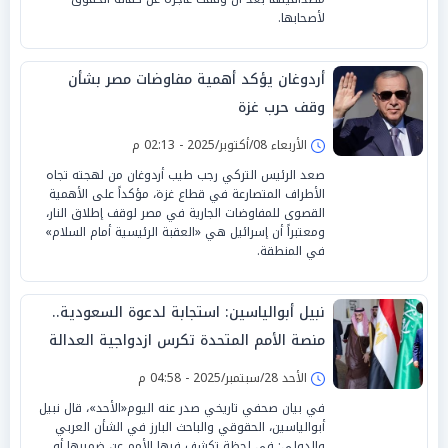
لأصحابها.
أردوغان يؤكد أهمية مفاوضات مصر بشأن
وقف حرب غزة
الأربعاء 08/أكتوبر/2025 - 02:13 م
صعد الرئيس التركي رجب طيب أردوغان من لهجته تجاه
الأطراف المتصارعة في قطاع غزة، مؤكداً على الأهمية
القصوى للمفاوضات الجارية في مصر لوقف إطلاق النار،
ومعتبراً أن إسرائيل هي «العقبة الرئيسية أمام السلام»
في المنطقة.
نبيل أبوالياسين: استجابة لدعوة السعودية..
منصة الأمم المتحدة تكرس ازدواجية العدالة
الأحد 28/سبتمبر/2025 - 04:58 م
في بيان صحفي تاريخي صدر عنه اليوم«الأحد»، قال نبيل
أبوالياسين، الحقوقي والباحث البارز في الشأن العربي
والدولي: في لحظة تكشف فيها الأمم عن ضميرها أو