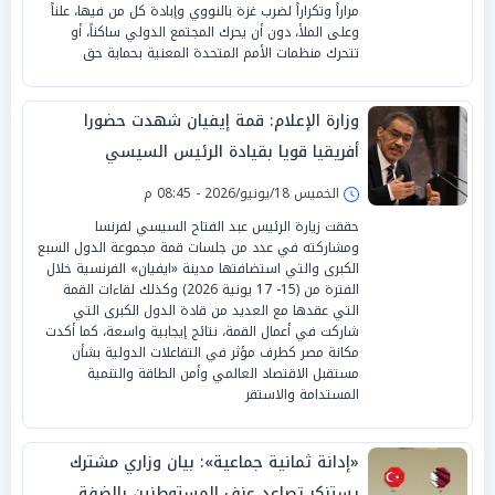
مراراً وتكراراً لضرب غزة بالنووي وإبادة كل من فيها، علناً
وعلى الملأ، دون أن يحرك المجتمع الدولي ساكناً، أو
تتحرك منظمات الأمم المتحدة المعنية بحماية حق
وزارة الإعلام: قمة إيفيان شهدت حضورا
أفريقيا قويا بقيادة الرئيس السيسي
الخميس 18/يونيو/2026 - 08:45 م
حققت زيارة الرئيس عبد الفتاح السيسي لفرنسا
ومشاركته في عدد من جلسات قمة مجموعة الدول السبع
الكبرى والتي استضافتها مدينة «ايفيان» الفرنسية خلال
الفترة من (15- 17 يونية 2026) وكذلك لقاءات القمة
التي عقدها مع العديد من قادة الدول الكبرى التي
شاركت في أعمال القمة، نتائج إيجابية واسعة، كما أكدت
مكانة مصر كطرف مؤثر في التفاعلات الدولية بشأن
مستقبل الاقتصاد العالمي وأمن الطاقة والتنمية
المستدامة والاستقر
«إدانة ثمانية جماعية»: بيان وزاري مشترك
يستنكر تصاعد عنف المستوطنين بالضفة