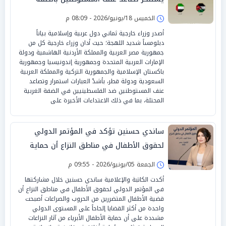
الخميس 18/يونيو/2026 - 08:09 م
أصدر وزراء خارجية ثماني دول عربية وإسلامية بياناً
دبلومساً شديد اللهجة؛ حيث أدان وزراء خارجية كل من
جمهورية مصر العربية والمملكة الأردنية الهاشمية ودولة
الإمارات العربية المتحدة وجمهورية إندونيسيا وجمهورية
باكستان الإسلامية والجمهورية التركية والمملكة العربية
السعودية ودولة قطر، بأشدّ العبارات استمرار وتصاعد
عنف المستوطنين ضد الفلسطينيين في الضفة الغربية
المحتلة، بما في ذلك الاعتداءات الأخيرة على
ساندي حسنين تؤكد في المؤتمر الدولي
لحقوق الأطفال في مناطق النزاع أن حماية
الطفولة مسؤولية إنسانية عالمية
الجمعة 05/يونيو/2026 - 09:55 م
أكدت الكاتبة والإعلامية ساندي حسنين خلال مشاركتها
في المؤتمر الدولي لحقوق الأطفال في مناطق النزاع أن
قضية الأطفال المتضررين من الحروب والصراعات أصبحت
واحدة من أكثر القضايا إلحاحاً على المستوى الدولي
مشددة على أن حماية الأطفال الأبرياء من آثار النزاعات