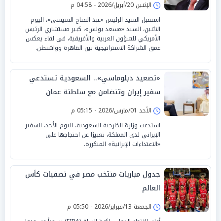
الإثنين 20/أبريل/2026 - 04:58 م
استقبل السيد الرئيس «عبد الفتاح السيسي»، اليوم
الاثنين، السيد «مسعد بولس»، كبير مستشاري الرئيس
الأمريكي للشؤون العربية والأفريقية، في لقاء يعكس
عمق الشراكة الاستراتيجية بين القاهرة وواشنطن.
«تصعيد دبلوماسي».. السعودية تستدعي
سفير إيران وتتضامن مع سلطنة عمان
الأحد 01/مارس/2026 - 05:15 م
استدعت وزارة الخارجية السعودية، اليوم الأحد، السفير
الإيراني لدى المملكة، تعبيرًا عن احتجاجها على
«الاعتداءات الإيرانية» المتكررة.
جدول مباريات منتخب مصر في تصفيات كأس
العالم
الجمعة 13/فبراير/2026 - 05:50 م