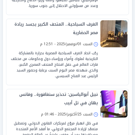
وعدد من مسؤولي الاحتلال إلى جنوب سوريا.
الغرف السياحية.. المتحف الكبير يجسد ريادة
مصر الحضارية
السبت 01/نوفمبر/2025 - 12:51 م
رحّب اتحاد الغرف السياحية المصرية بحرارة بالمشاركة
التاريخية لملوك وأمراء ورؤساء دول وحكومات من مختلف
قارات العالم في حفل افتتاح المتحف المصري الكبير،
والذي شهدته مصر اليوم السبت برعاية وحضور السيد
الرئيس عبد الفتاح السيسي.
نبيل أبوالياسين: تحذير سنغافورة.. وفانس
يهان في تل أبيب
السبت 25/أكتوبر/2025 - 01:46 م
في ظل انهيار مروّع لمرتكزات القانون الدولي، وتعطيل
متعمّد لإرادة المجتمع الدولي، ما أفقد الأمم المتحدة
مصداقيتها بعد أن وقفت عاجزةً عن كفالة الحقوق