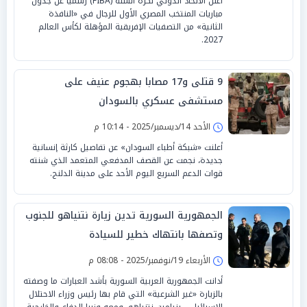
أعلن الاتحاد الدولي لكرة السلة (FIBA) رسمياً عن جدول
مباريات المنتخب المصري الأول للرجال في «النافذة
الثانية» من التصفيات الإفريقية المؤهلة لكأس العالم
2027.
9 قتلى و17 مصابا بهجوم عنيف على
مستشفى عسكري بالسودان
الأحد 14/ديسمبر/2025 - 10:14 م
أعلنت «شبكة أطباء السودان» عن تفاصيل كارثة إنسانية
جديدة، نجمت عن القصف المدفعي المتعمد الذي شنته
قوات الدعم السريع اليوم الأحد على مدينة الدلنج.
الجمهورية السورية تدين زيارة نتنياهو للجنوب
وتصفها بانتهاك خطير للسيادة
الأربعاء 19/نوفمبر/2025 - 08:08 م
أدانت الجمهورية العربية السورية بأشد العبارات ما وصفته
بالزيارة «غير الشرعية» التي قام بها رئيس وزراء الاحتلال
الإسرائيلي، بنيامين نتنياهو، ومعه وزيرا الدفاع والخارجية