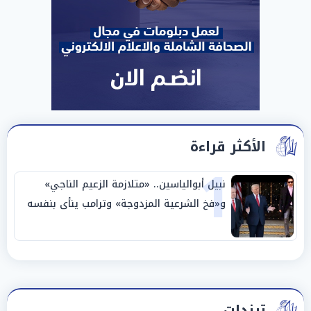
الأكثر قراءة
1
نبيل أبوالياسين.. «متلازمة الزعيم الناجي»
و«فخ الشرعية المزدوجة» وترامب ينأى بنفسه
وحليفه في «ميتم استراتيجي»
ترندات