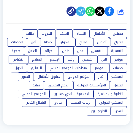
شارك
حسنين
الأطفال
النساء
العنف
الحروب
طالب
الصراع
أطفال
القطاع
العدوان
ضحايا
أمن
الخدمات
النفسية
النفسي
عمل
طفل
الجرائم
العمل
صحية
مؤتمر
البن
القصص
وقت
الإعلام
السلام
التضامن
خدمات
المؤتمر
منظمات المجتمع المدني
التعليم
الدول
المجتمع
تجار
المؤتمر الدولي
حقوق الأطفال
الصور
الطفل
المؤسسات الدولية
الدعم النفسي
ساند
الكاتبة والإعلامية
الإعلامية ساندي حسنين
المجتمع المدني
المجتمع الدولى
الرعاية الصحية
ساني
القطاع الخاص
المدن
القارئ نيوز