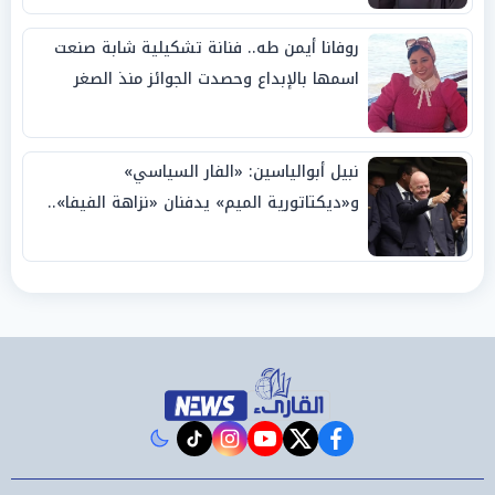
روفانا أيمن طه.. فنانة تشكيلية شابة صنعت
اسمها بالإبداع وحصدت الجوائز منذ الصغر
نبيل أبوالياسين: «الفار السياسي»
و«ديكتاتورية الميم» يدفنان «نزاهة الفيفا»..
وإقالة «إنفانتينو» باتت حتمية
instagram
tiktok
youtube
twitter
facebook