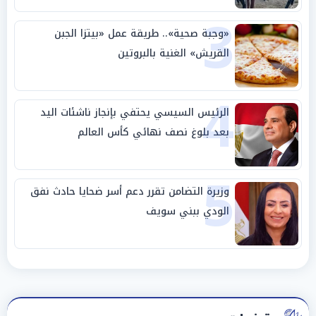
3
«وجبة صحية».. طريقة عمل «بيتزا الجبن
القريش» الغنية بالبروتين
4
الرئيس السيسي يحتفي بإنجاز ناشئات اليد
بعد بلوغ نصف نهائي كأس العالم
5
وزيرة التضامن تقرر دعم أسر ضحايا حادث نفق
الودي ببني سويف