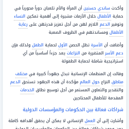
وأكدت
ساندي حسنين
أن المرأة والأم تلعبان دوراً محورياً في
حماية
الأطفال
خلال الأزمات مشيرة إلى أهمية تمكين
النساء
وتوفير
الدعم
اللازم لهن من أجل تعزيز قدرتهن على
رعاية
الأطفال
ومساندتهم في الظروف الصعبة
وأضافت أن
الأسرة
تظل الحصن
الأول
لحماية
الطفل
ولذلك فإن
دعم
الأسر
المتضررة من
النزاعات
يعد جزءاً أساسياً من أي
استراتيجية شاملة لحماية الطفولة
وقالت إن المنظمات الإنسانية تبذل جهوداً كبيرة في
مختلف
مناطق
النزاع
حول العالم
مؤكدة أن هذه الجهود تستحق
الدعم
والتقدير والتعاون المستمر من أجل توسيع نطاق
الخدمات
المقدمة للأطفال المحتاجين
شراكات فعالة بين الحكومات والمؤسسات الدولية
وأشارت إلى أن
العمل
الإنساني لا يمكن أن يحقق أهدافه كاملة
دون وجود شراكات فعالة بين الحكومات والمؤسسات الدولية