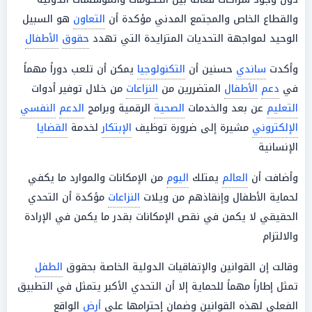
والقطاع الخاص والمجتمع المدني مؤكدة أن
التعاون
هو السبيل
الوحيد لمواجهة التحديات المتزايدة التي تهدد
حقوق
الأطفال
وأكدت
ساندي
حسنين أن
التكنولوجيا
يمكن أن تلعب دوراً مهماً
في
دعم
الأطفال
المتضررين من
النزاعات
من خلال توفير أدوات
التعليم
عن بعد والخدمات
الصحية
الرقمية وبرامج
الدعم
النفسي
الإلكتروني
مشيرة إلى ضرورة توظيف
الإبتكار
لخدمة
القضايا
الإنسانية
وأضافت أن
العالم
يمتلك
اليوم
من الإمكانات والموارد ما يكفي
لحماية الأطفال وإنقاذهم من ويلات
النزاعات
مؤكدة أن التحدي
الحقيقي لا يكمن في نقص الإمكانات بقدر ما يكمن في الإرادة
والالتزام
وقالت إن القوانين والإتفاقيات الدولية الخاصة بحقوق
الطفل
تمثل إطاراً مهماً للحماية إلا أن التحدي الأكبر يتمثل في التطبيق
الفعلي لهذه القوانين وضمان إحترامها على
أرض
الواقع