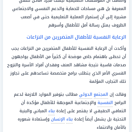
وأضافت أن المؤسسات التعليمية ليست مجرد أماكن لتلقي
المعرفة بل هي مساحات للحماية والدعم النفسي والاجتماعي
مشيرة إلى أن إستمرار العملية التعليمية حتى في أصعب
الظروف يمثل رسالة أمل للأطفال وأسرهم
الرعاية النفسية للأطفال المتضررين من النزاعات
وأكدت أن الرعاية النفسية للأطفال المتضررين من النزاعات يجب
أن تحظى باهتمام خاص موضحة أن كثيراً من الأطفال يواجهون
صدمات قاسية نتيجة مشاهد العنف وفقدان أفراد الأسرة والنزوح
القسري الأمر الذي يتطلب برامج متخصصة تساعدهم على تجاوز
تلك التجارب المؤلمة
وقالت إن
المجتمع
الدولي
مطالب بتوفير الموارد اللازمة لدعم
البرامج
النفسية
والإجتماعية الموجهة للأطفال مؤكدة أن
التعافي الحقيقي لا يقتصر على إعادة
بناء
المباني والبنية
التحتية بل يشمل أيضاً إعادة
بناء
الإنسان
وإستعادة شعوره
بالأمان والانتماء