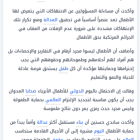
وأكدت أن مساءلة المسؤولين عن الانتهاكات التي يتعرض لها
الأطفال تعد عنصراً أساسياً في تحقيق
العدالة
ومنع تكرار تلك
الإنتهاكات مشددة على ضرورة عدم الإفلات من العقاب في
الجرائم المرتكبة بحق الأطفال
وأضافت أن الأطفال ليسوا مجرد أرقام في التقارير والإحصاءات بل
هم أفراد لهم أحلامهم وطموحاتهم وحقوقهم التي يجب
إحترامها وحمايتها مؤكدة أن كل
طفل
يستحق فرصة عادلة
للحياة والنمو والتعليم
وقالت إن الاحتفال باليوم
الدولي
للأطفال الأبرياء
ضحايا
العدوان
يجب أن يكون مناسبة لتجديد الإلتزام
العالمي
بحماية الطفولة
وليس مجرد حدث رمزي يمر دون نتائج ملموسة
وأكدت ساندي حسنين أن
بناء
مستقبل أكثر
عدالة
وأمناً يبدأ من
حماية الأطفال
اليوم
مشيرة إلى أن الأجيال القادمة ستحاسب
العالم
على مدى التزامه بالدفاع عن
حقوق
الطفولة وصون