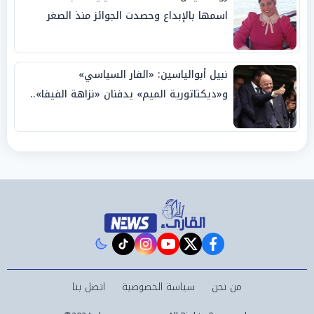
اسمها بالإبداع وحصدت الجوائز منذ الصغر
نبيل أبوالياسين: «الفار السياسي»
و«ديكتاتورية الميم» يدفنان «نزاهة الفيفا»..
وإقالة «إنفانتينو» باتت حتمية
instagram
tiktok
youtube
twitter
facebook
من نحن
سياسة الخصوصية
اتصل بنا