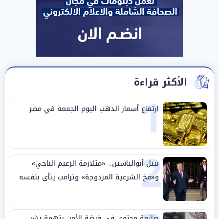
الأكثر قراءة
1
ارتفاع أسعار الذهب اليوم الجمعة في مصر
2
نبيل أبوالياسين.. «متلازمة الزعيم الناجي»
و«فخ الشرعية المزدوجة» وترامب ينأى بنفسه
وحليفه في «ميتم استراتيجي»
صانعة محتوى في قبضة الأمن بتهمة نشر