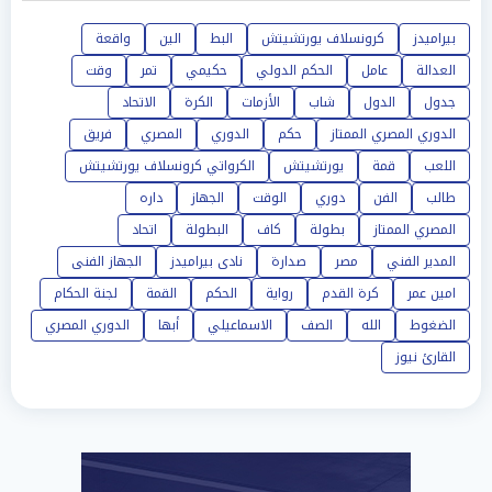
بيراميدز
كرونسلاف يورتشيتش
البط
الين
واقعة
العدالة
عامل
الحكم الدولي
حكيمي
تمر
وقت
جدول
الدول
شاب
الأزمات
الكرة
الاتحاد
الدوري المصري الممتاز
حكم
الدوري
المصري
فريق
اللعب
قمة
يورتشيتش
الكرواتي كرونسلاف يورتشيتش
طالب
الفن
دوري
الوقت
الجهاز
داره
المصري الممتاز
بطولة
كاف
البطولة
اتحاد
المدير الفني
مصر
صدارة
نادى بيراميدز
الجهاز الفنى
امين عمر
كرة القدم
رواية
الحكم
القمة
لجنة الحكام
الضغوط
الله
الصف
الاسماعيلي
أبها
الدوري المصري
القارئ نيوز