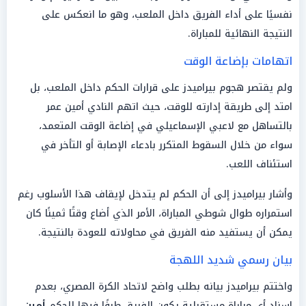
نفسيًا على أداء الفريق داخل الملعب، وهو ما انعكس على
النتيجة النهائية للمباراة.
اتهامات بإضاعة الوقت
ولم يقتصر هجوم بيراميدز على قرارات الحكم داخل الملعب، بل
امتد إلى طريقة إدارته للوقت، حيث اتهم النادي أمين عمر
بالتساهل مع لاعبي الإسماعيلي في إضاعة الوقت المتعمد،
سواء من خلال السقوط المتكرر بادعاء الإصابة أو التأخر في
استئناف اللعب.
وأشار بيراميدز إلى أن الحكم لم يتدخل لإيقاف هذا الأسلوب رغم
استمراره طوال شوطي المباراة، الأمر الذي أضاع وقتًا ثمينًا كان
يمكن أن يستفيد منه الفريق في محاولاته للعودة بالنتيجة.
بيان رسمي شديد اللهجة
واختتم بيراميدز بيانه بطلب واضح لاتحاد الكرة المصري، بعدم
إسناد أي مباراة مستقبلية يكون الفريق طرفًا فيها للحكم
أمين