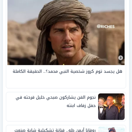
هل يجسد توم كروز شخصية النبي محمد؟.. الحقيقة الكاملة
نجوم الفن يشاركون صبحي خليل فرحته في
حفل زفاف ابنته
روفانا أيمن طه.. فنانة تشكيلية شابة صنعت