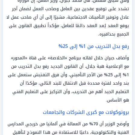
وفي سياق منفصل، قال محمد جبران، وزير العمل، إن الوزارة
تشدد على توقيع عقدين بين العامل وصاحب العمل لضمان أجر
عادل وتوفير التأمينات الاجتماعية، مشيرًا إلى أن أي صاحب عمل لا
يوقع العقد يُعد العقد دائمًا للعامل، مؤكداً تطبيق القانون على
الجميع بحذافيره.
رفع بدل التدريب من 1% إلى 25%
وأضاف جبران خلال لقائه ببرنامج «الخلاصة» على قناة «المحور»
مع الإعلامية هبة جلال، أن القانون الجديد رفع بدل التدريب من
1% إلى 25% من الأجر التأميني، وأن فرق التفتيش ستعمل على
بند واحد لفترة محددة قبل الانتقال للبند التالي، مؤكدًا أن
التعليم الجيد أهم من التدريب، وأن التركيز على التعليم الفني
هو الأساس.
بروتوكولات مع كبرى الشركات والجامعات
وأوضح الوزير أن 70% من العمالة في ألمانيا من خريجي المدارس
الفنية والتكنولوجية، داعيًا للاستفادة من هذا النموذج لتأهيل