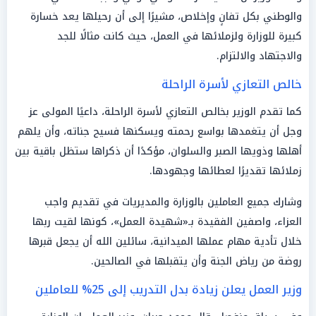
والوطني بكل تفانٍ وإخلاص، مشيرًا إلى أن رحيلها يعد خسارة
كبيرة للوزارة ولزملائها في العمل، حيث كانت مثالًا للجد
والاجتهاد والالتزام.
خالص التعازي لأسرة الراحلة
كما تقدم الوزير بخالص التعازي لأسرة الراحلة، داعيًا المولى عز
وجل أن يتغمدها بواسع رحمته ويسكنها فسيح جناته، وأن يلهم
أهلها وذويها الصبر والسلوان، مؤكدًا أن ذكراها ستظل باقية بين
زملائها تقديرًا لعطائها وجهودها.
وشارك جميع العاملين بالوزارة والمديريات في تقديم واجب
العزاء، واصفين الفقيدة بـ«شهيدة العمل»، كونها لقيت ربها
خلال تأدية مهام عملها الميدانية، سائلين الله أن يجعل قبرها
روضة من رياض الجنة وأن يتقبلها في الصالحين.
وزير العمل يعلن زيادة بدل التدريب إلى 25% للعاملين