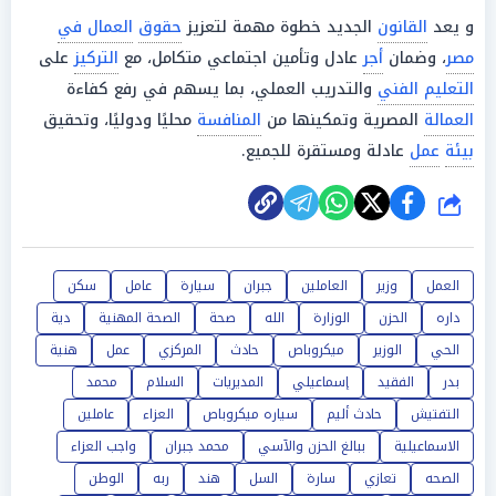
و يعد
القانون
الجديد خطوة مهمة لتعزيز
حقوق
العمال في
مصر
، وضمان
أجر
عادل وتأمين اجتماعي متكامل، مع
التركيز
على
التعليم الفني
والتدريب العملي، بما يسهم في رفع كفاءة
العمالة
المصرية وتمكينها من
المنافسة
محليًا ودوليًا، وتحقيق
بيئة
عمل
عادلة ومستقرة للجميع.
شارك
العمل
وزير
العاملين
جبران
سيارة
عامل
سكن
داره
الحزن
الوزارة
الله
صحة
الصحة المهنية
دية
الحي
الوزير
ميكروباص
حادث
المركزي
عمل
هنية
بدر
الفقيد
إسماعيلي
المديريات
السلام
محمد
التفتيش
حادث أليم
سياره ميكروباص
العزاء
عاملين
الاسماعيلية
ببالغ الحزن والآسي
محمد جبران
واجب العزاء
الصحه
تعازي
سارة
السل
هند
ربه
الوطن