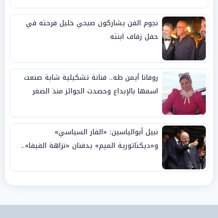
نجوم الفن يشاركون صبحي خليل فرحته في
حفل زفاف ابنته
روفانا أيمن طه.. فنانة تشكيلية شابة صنعت
اسمها بالإبداع وحصدت الجوائز منذ الصغر
نبيل أبوالياسين: «الفار السياسي»
و«ديكتاتورية الميم» يدفنان «نزاهة الفيفا»..
وإقالة «إنفانتينو» باتت حتمية