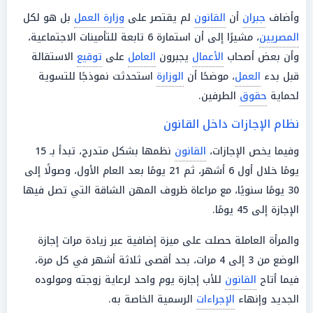
وأضاف
جبران
أن
القانون
لم يقتصر على
وزارة العمل
بل هو لكل
المصريين
، مشيرًا إلى أن استمارة 6 تابعة للتأمينات الاجتماعية،
وأن بعض أصحاب
الأعمال
يجبرون
العامل
على
توقيع
الاستقالة
قبل بدء
العمل
، موضحًا أن
الوزارة
استحدثت نموذجًا للتسوية
لحماية
حقوق
الطرفين.
نظام الإجازات داخل القانون
وفيما يخص الإجازات،
القانون
نظمها بشكل متدرج، تبدأ بـ 15
يومًا خلال أول 6 أشهر، ثم 21 يومًا بعد العام الأول، وصولًا إلى
30 يومًا سنويًا، مع مراعاة ظروف المهن الشاقة التي تصل فيها
الإجازة إلى 45 يومًا.
والمرأة العاملة حصلت على ميزة إضافية عبر زيادة مرات إجازة
الوضع من 3 إلى 4 مرات، بحد أقصى ثلاثة أشهر في كل مرة،
فيما أتاح
القانون
للأب إجازة يوم واحد لرعاية زوجته ومولوده
الجديد وإنهاء
الإجراءات
الرسمية الخاصة به.