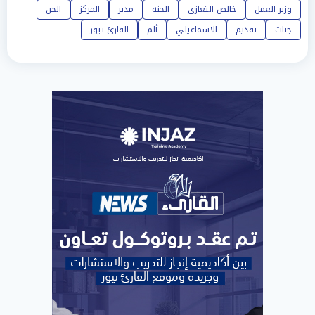
وزير العمل
خالص التعازي
الجنة
مدير
المركز
الجن
جنات
تقديم
الاسماعيلي
ألم
القارئ نيوز