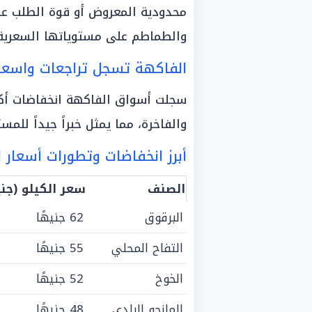
محدودية المعروض أو قوة الطلب ع
والطماطم على مستوياتها السعرية د
الفاكهة تسجل تراجعات واسعة..
سجلت أسواق الفاكهة انخفاضات أكث
والفاخرة، مما يمثل خبراً جيداً للمس
أبرز انخفاضات وتطورات أسعار 
الصنف
سعر الكيلو (جن
البرقوق
62 جنيهًا
التفاح المحلي
55 جنيهًا
الخوخ
52 جنيهًا
المانجو البلدي
48 جنيهًا