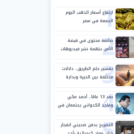
1
ارتفاع أسعار الذهب اليوم
الجمعة في مصر
2
صانعة محتوى في قبضة
الأمن بتهمة نشر فيديوهات
3
خادشة للحياء
تفسير حلم الطريق.. دلالات
مختلفة بين الحيرة وبداية
4
مرحلة جديدة
بعد 13 عامًا.. أحمد مكي
وماجد الكدواني يجتمعان في
5
«فرصة سعيدة»
التصريح بدفن ضحيتي انفجار
خزان مواد كيميائية بأحد