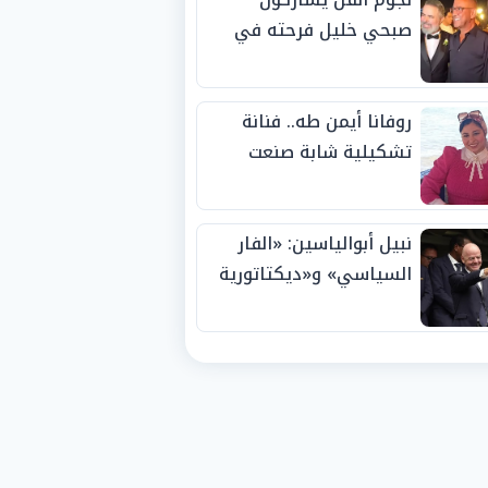
صبحي خليل فرحته في
حفل زفاف ابنته
روفانا أيمن طه.. فنانة
تشكيلية شابة صنعت
اسمها بالإبداع وحصدت
الجوائز منذ الصغر
نبيل أبوالياسين: «الفار
السياسي» و«ديكتاتورية
الميم» يدفنان «نزاهة
الفيفا».. وإقالة
«إنفانتينو» باتت حتمية