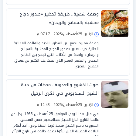
وصفة شهية.. طريقة تحضير «صدور دجاج
محشية بالسبانخ والريحان»
الإثنين 25/أغسطس/2025 - 07:17 م
وصفة مميزة تجمع بين المذاق اللذيذ والفائدة الغذائية
العالية حيث تعتبر «صدور الدجاج المحشية بالسبانخ
والريحان» واحدة من الأكلات التي تجمع بين الطابع
الصحي والطعم المميز الذي يبحث عنه الكثير من عشاق
المطبخ العصري.
صوت الخشوع والعذوبة.. محطات من حياة
الشيخ السنديوني في ذكرى الرحيل
الإثنين 25/أغسطس/2025 - 12:43 م
في مثل هذا اليوم، الموافق 25 أغسطس 1955، رحل عن
عالمنا القارئ البارز الشيخ عبدالعظيم حسن السمني،
المعروف باسم الشيخ محمد فريد السنديوني، أحد أعلام
التلاوة المصرية الذين تركوا بصمة خالدة في تاريخ القرآن