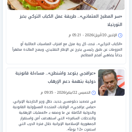
«سر المطبخ العثماني».. طريقة عمل الكباب التركي بخبز
التورتيلا
الإثنين 20/أبريل/2026 - 05:21 م
«الكباب التركي».. تبحث كل ربة منزل مع اقتراب المناسبات العائلية أو
العزومات عن طبق رئيسي يخرج عن الإطار التقليدي، ويمنح المائدة مظهراً
جذاباً يضاهي أفخم المطاعم.
«عراقجي يتوعد واشنطن».. مساءلة قانونية
دولية بتهمة دعم الإرهاب
الخميس 22/يناير/2026 - 09:35 م
في تصعيد دبلومسي جديد، حمّل وزير الخارجية الإيراني،
«عباس عراقجي»، الولايات المتحدة المسؤولية القانونية
والدولية الكاملة عن ما وصفه بـ «العمليات الإرهابية
والتدخلات السافرة» التي استهدفت أمن واستقرار
الجمهورية الإسلامية الإيرانية خلال فترة الحرب التي
استمرت «12 يوماً».