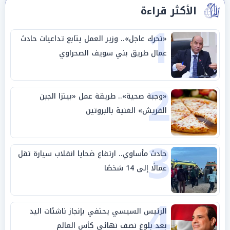
الأكثر قراءة
1
«تحرك عاجل».. وزير العمل يتابع تداعيات حادث
عمال طريق بني سويف الصحراوي
2
«وجبة صحية».. طريقة عمل «بيتزا الجبن
القريش» الغنية بالبروتين
3
حادث مأساوي.. ارتفاع ضحايا انقلاب سيارة تقل
عمالًا إلى 14 شخصًا
4
الرئيس السيسي يحتفي بإنجاز ناشئات اليد
بعد بلوغ نصف نهائي كأس العالم