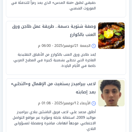
حقيقي لطبق «فتة العدس» الذي يعد رمزاً للتدفئة في
الموروث الشعبي.
وصفة شتوية دسمة.. طريقة عمل طاجن ورق
العنب بالكوارع
الجمعة 21/نوفمبر/2025 - 06:00 م
يُعد طاجن ورق العنب بالكوارع من الأطباق التقليدية
الفاخرة التي تحظى بشعبية كبيرة في المطبخ العربي،
خاصة في الأيام الباردة.
لاعب بيراميدز يستغيث من الإهمال و«التخلي»
بعد إصابته
الأربعاء 12/نوفمبر/2025 - 01:08 م
أطلق محمد علي، لاعب فريق الناشئين بنادي بيراميدز
مواليد 2009، استغاثة عاجلة ومؤثرة عبر مواقع التواصل
الاجتماعي، موجهاً اتهامات مباشرة ومفصلة لمسؤولي
النادي.