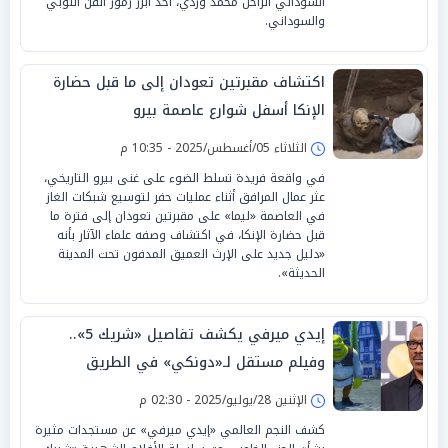
السوداني الراحل محمد وردي، أحد أبرز رموز الفن النوبي
والسوداني.
اكتشاف مقبرتين تعودان إلى ما قبل حضارة
الإنكا أسفل شوارع عاصمة بيرو
الثلاثاء 05/أغسطس/2025 - 10:35 م
في واقعة فريدة تسلط الضوء على غنى بيرو التاريخي،
عثر عمال المرافق أثناء عمليات حفر لتوسيع شبكات الغاز
في العاصمة «ليما» على مقبرتين تعودان إلى فترة ما
قبل حضارة الإنكا، في اكتشاف وصفه علماء الآثار بأنه
«دليل جديد على الإرث العميق المدفون تحت المدينة
الحديثة».
إيدي ميرفي يكشف تفاصيل «شريك 5»..
وفيلم مستقل لـ«دونكي» في الطريق
الإثنين 28/يوليو/2025 - 02:30 م
كشف النجم العالمي «إيدي ميرفي» عن مستجدات مثيرة