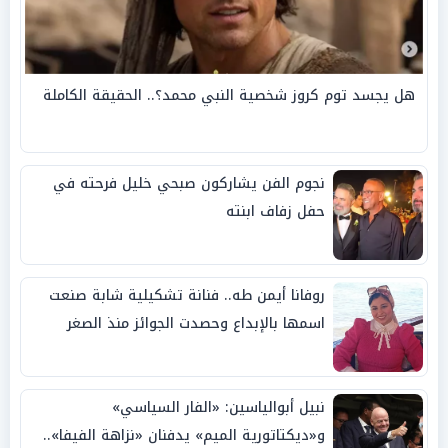
هل يجسد توم كروز شخصية النبي محمد؟.. الحقيقة الكاملة
نجوم الفن يشاركون صبحي خليل فرحته في
حفل زفاف ابنته
روفانا أيمن طه.. فنانة تشكيلية شابة صنعت
اسمها بالإبداع وحصدت الجوائز منذ الصغر
نبيل أبوالياسين: «الفار السياسي»
و«ديكتاتورية الميم» يدفنان «نزاهة الفيفا»..