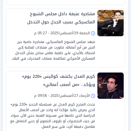
مشاجرة عنيفة داخل مجلس الشيوخ
المكسيكي بسبب الجدل حول التدخل
العسكري الأميركي
الجمعة 29/أغسطس/2025 - 05:27 م
شهد مجلس الشيوخ المكسيكي، مشاجرة حامية بين
اثنين من أبرز أعضائه، تطورت من مشادات لفظية إلى
اشتباك بالأيدي، على خلفية نقاش ساخن بشأن التدخل
العسكري الأميركي لمكافحة عصابات المخدرات في البلاد.
كريم العدل يكشف كواليس «220 يوم»
ويؤكد.. «من أصعب أعمالي»
الأربعاء 27/أغسطس/2025 - 09:58 م
تحدث المخرج كريم العدل عن مسلسله الجديد «220 يوم»
الذي يعرض حاليا، مؤكدا أنه واحد من أصعب الأعمال
الدرامية التي خاضها في مسيرته الفنية حتى الآن، سواء
من حيث التحضيرات أو ظروف التصوير أو حتى التعامل مع
تفاصيل دقيقة أثرت على سير العمل.