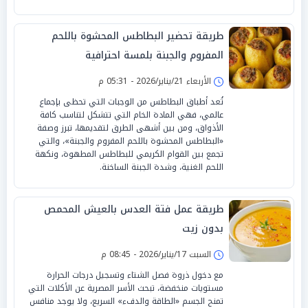
طريقة تحضير البطاطس المحشوة باللحم
المفروم والجبنة بلمسة احترافية
الأربعاء 21/يناير/2026 - 05:31 م
تُعد أطباق البطاطس من الوجبات التي تحظى بإجماع
عالمي، فهي المادة الخام التي تتشكل لتناسب كافة
الأذواق، ومن بين أشهى الطرق لتقديمها، تبرز وصفة
«البطاطس المحشوة باللحم المفروم والجبنة»، والتي
تجمع بين القوام الكريمي للبطاطس المطهوة، ونكهة
اللحم الغنية، وشدة الجبنة الساخنة.
طريقة عمل فتة العدس بالعيش المحمص
بدون زيت
السبت 17/يناير/2026 - 08:45 م
مع دخول ذروة فصل الشتاء وتسجيل درجات الحرارة
مستويات منخفضة، تبحث الأسر المصرية عن الأكلات التي
تمنح الجسم «الطاقة والدفء» السريع، ولا يوجد منافس