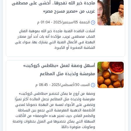
ماجدة خير الله تفجرها.. أخشى على مصطفى
غريب من «مصير مسرح مصر»
الجمعة 05/سبتمبر/2025 - 01:04 م
أشادت الناقدة الفنية ماجدة خير الله بموهبة الفنان
الشاب مصطفى غريب، مؤكدة أنه بات أحد أبرز مصادر
البهجة في الأعمال الفنية التي يشارك بها، سواء على
الشاشة الصغيرة أو الكبيرة.
أسهل وصفة لعمل «بطاطس كروكيت»
مقرمشة ولذيذة مثل المطاعم
السبت 30/أغسطس/2025 - 08:45 م
وصفة من أروع ما يمكن لتحضير «بطاطس كروكيت»
مقرمشة ولذيذة مثل المطاعم تجعل المائدة أكثر تميزًا
وتضفي على الأجواء لمسة من البهجة خصوصًا لمحبي
الأطعمة الذهبية المقرمشة التي تجمع بين البساطة
والطعم الفاخر، حيث تعتبر هذه «الوصفة» من الأكلات
السهلة التي يمكن تحضيرها في المنزل بخطوات واضحة
ومكونات متوفرة دائمًا.