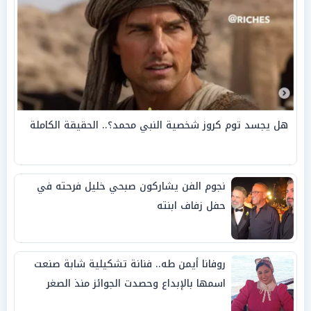
هل يجسد توم كروز شخصية النبي محمد؟.. الحقيقة الكاملة
نجوم الفن يشاركون صبحي خليل فرحته في
حفل زفاف ابنته
روفانا أيمن طه.. فنانة تشكيلية شابة صنعت
اسمها بالإبداع وحصدت الجوائز منذ الصغر