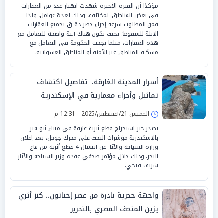
مؤكدًا أن الفترة الأخيرة شهدت انهيار عدد من العقارات
في بعض المناطق المختلفة، وذلك لعدة عوامل، ولذا
فمن المطلوب سرعة إجراء حصر دقيق بجميع العقارات
الآيلة للسقوط؛ بحيث تكون هناك آلية واضحة للتعامل مع
هذه العقارات، مثلما نجحت الحكومة في التعامل مع
مشكلة المناطق غير الآمنة أو المناطق العشوائية.
أسرار المدينة الغارقة.. تفاصيل اكتشاف
تماثيل وأجزاء معمارية في الإسكندرية
الخميس 21/أغسطس/2025 - 12:31 م
تصدر خبر استخراج قطع أثرية غارقة في ميناء أبو قير
بالإسكندرية مؤشرات البحث على محرك جوجل، بعد إعلان
وزارة السياحة والآثار عن انتشال 4 قطع أثرية من قاع
البحر، وذلك خلال مؤتمر صحفي عقده وزير السياحة والآثار
شريف فتحي،
واجهة حجرية نادرة من عصر إخناتون.. كنز أثري
يزين المتحف المصري بالتحرير