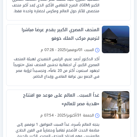
الكبير (GEM)، الصرح الثقافي الأكبر، الذي يُعد أكبر متحف
متخصص للآثار حول العالم ومكرس لحضارة واحدة فقط.
المتحف المصري الكبير يقدم عرضا مباشرا
لترميم مركب الملك خوفو
السبت 01/نوفمبر/2025 - 07:28 م
أكد الدكتور أحمد غنيم، الرئيس التنفيذي لهيئة المتحف
المصري الكبير، أن احتفالية تدشين المتحف تمثل «تتويجاً
لجهود استمرت أكثر من 20 عاماً»، وتجسيداً لرؤية مصر
في الجمع بين عراقة الماضي وإبداع الحاضر.
غداً السبت.. العالم على موعد مع افتتاح
«هدية مصر للعالم»
الجمعة 31/أكتوبر/2025 - 07:54 م
يتجه العالم بأسره، غداً السبت الموافق 1 نوفمبر، إلى
متابعة الحدث الأضخم ثقافياً وحضارياً في القرن الحادي
والعشرين، وهو افتتاح المتحف المصري الكبير بالجيزة.