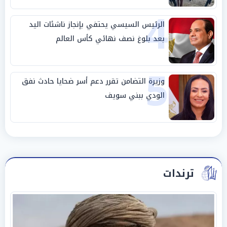
4
الرئيس السيسي يحتفي بإنجاز ناشئات اليد
بعد بلوغ نصف نهائي كأس العالم
5
وزيرة التضامن تقرر دعم أسر ضحايا حادث نفق
الودي ببني سويف
ترندات