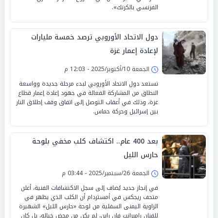
الفرنسي بالكرنك».
دول الاتحاد الأوروبي ترصد خمسة مليارات
لإعادة إعمار غزة
الجمعة 10/أكتوبر/2025 - 12:03 م
تستعد دول الاتحاد الأوروبي لبدء مرحلة جديدة وواسعة
النطاق من المشاركة الفعالة في جهود إعادة إعمار قطاع
غزة، وذلك في أعقاب التوصل إلى اتفاق وقف إطلاق النار
بين إسرائيل وحركة حماس.
بعد 400 عام.. اكتشاف كلب مخفي بلوحة
حارس الليل
الجمعة 26/سبتمبر/2025 - 03:44 م
في إنجاز جديد يُضاف إلى سجل الاكتشافات الفنية، أعلن
متحف ريجكس في أمستردام أن الكلب الذي يظهر في
الزاوية اليمنى السفلية من لوحة «حارس الليل» الشهيرة
للفنان رامبرانت فان راين، لم يكن من محض خياله، بل كان