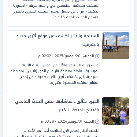
المختصة بمعاقبة المتهمين في واقعة سرقة «الأسورة
الذهبية» من داخل معمل ترميم المتحف المصري بالتحرير
بالسجن المشدد لمدة 15 عاماً.
السياحة والآثار تكشف عن موقع أثري جديد
بالشرقية
الخميس 20/نوفمبر/2025 - 02:02 م
أعلنت وزارة السياحة والآثار عن توصل البعثة الأثرية
الفرنسية العاملة بمنطقة آثار صان الحجر (تانيس) بمحافظة
الشرقية، إلى اكتشاف أثري بالغ الأهمية داخل إحدى
المقابر الملكية الشهيرة بكنوزها.
الجيزة تتألق.. شاشاتها تنقل الحدث العالمي
بافتتاح المتحف الكبير
السبت 01/نوفمبر/2025 - 09:38 م
التفتت أنظار العالم الآن لمتابعة أحد أهم الأحداث
الثقافية الكبرى، حيث تشهد مصر افتتاح المتحف المصري