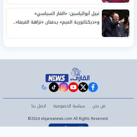
نبيل أبوالياسين: «الفار السياسي»
و«ديكتاتورية الميم» يدفنان «نزاهة الفيفا»..
وإقالة «إنفانتينو» باتت حتمية
instagram
tiktok
youtube
twitter
facebook
من نحن
سياسة الخصوصية
اتصل بنا
©2024 elqareanews.com All Rights Reserved.
Powered by