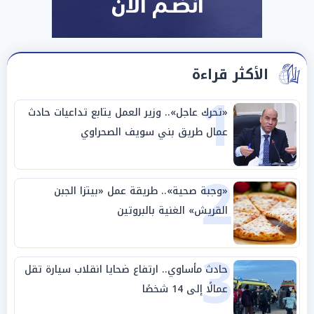
الأكثر قراءة
1
«تحرك عاجل».. وزير العمل يتابع تداعيات حادث
عمال طريق بني سويف الصحراوي
2
«وجبة صحية».. طريقة عمل «بيتزا الجبن
القريش» الغنية بالبروتين
3
حادث مأساوي.. ارتفاع ضحايا انقلاب سيارة تقل
عمالًا إلى 14 شخصًا