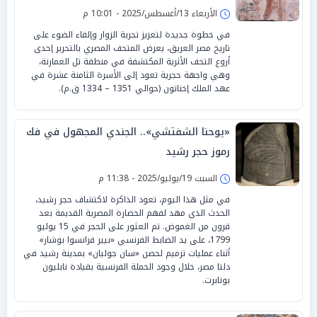
الأربعاء 13/أغسطس/2025 - 10:01 م
في خطوة جديدة لتعزيز تجربة الزوار وإلقاء الضوء على
تاريخ مصر العريق، يعرض المتحف المصري بالتحرير إحدى
أروع التحف الأثرية المكتشفة في منطقة تل العمارنة،
وهي واجهة حجرية تعود إلى الأسرة الثامنة عشرة في
عهد الملك إخناتون (حوالي 1351 – 1334 ق.م).
«يوحنا الشفتشي».. الجندي المجهول في فك
رموز حجر رشيد
السبت 19/يوليو/2025 - 11:38 م
في مثل هذا اليوم، تعود الذاكرة لاكتشاف حجر رشيد،
الحدث الذي مهد لفهم الحضارة المصرية القديمة بعد
قرون من الغموض. تم العثور على الحجر في 15 يوليو
1799، على يد الضابط الفرنسي «بيير فرانسوا بوشار»
أثناء عمليات ترميم لحصن «سان جوليان» بمدينة رشيد في
دلتا مصر، خلال وجود الحملة الفرنسية بقيادة نابليون
بونابرت.