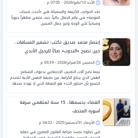
الأحد 10/مايو/2026 - 07:05 م
تعد الحواجب الكثيفة والسميكة هي «أحدث صيحات
الموضة» في عالم الجمال حالياً، حيث تضفي مظهراً حيوياً
وشبابياً على الوجه وتبرز جمال العينين.
إنتصار محمد صديق تكتب: تشفير المسافات..
حين تصبح «الندوب» صكاً للرحيل الأبدي
الخميس 26/فبراير/2026 - 09:39 م
بينما تضج آلات التغييب الاجتماعي بدعوات التسامح
الهش الذي يبتلع الكرامة، تبرز حقيقة النفس الأبية لتصدم
الجميع بأن «تجاوز الحد» هو النقطة التي لا عودة بعدها.
القضاء يحسمها.. 15 سنة لمتهمي سرقة
أسورة المتحف
الأربعاء 31/ديسمبر/2025 - 04:32 م
في خطوة تجسد صرامة القانون المصري في حماية
المتحف المصري والهوية التاريخية، قضت المحكمة