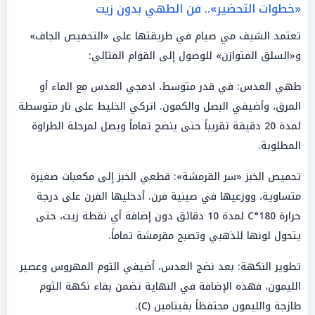
«خطوات التحضير».. فن الطهي بدون زيت
تعتمد الشيف مي صيام في طريقتها على «التحميص الجاف»
و«السلق المتوازن» للوصول إلى القوام المثالي:
طهي العدس: في قدر متوسط، ادمجي العدس مع الماء أو
المرق، وأضيفي البصل والكمون. اتركي الخليط على نار متوسطة
لمدة 20 دقيقة تقريباً حتى ينضج تماماً ويصل لمرحلة الطراوة
المطلوبة.
تحميص الخبز «سر القرمشة»: قطعي الخبز إلى مكعبات صغيرة
متساوية، ووزعيها في صينية فرن. أدخليها الفرن على درجة
حرارة 180°C لمدة 10 دقائق دون إضافة أي نقطة زيت، حتى
يتحول لونها للذهبي وتصبح مقرمشة تماماً.
تطوير النكهة: بعد نضج العدس، أضيفي الثوم المهروس وعصير
الليمون، فهذه الإضافة في النهاية تضمن بقاء نكهة الثوم
طازجة والليمون محتفظاً بفيتامين (C).