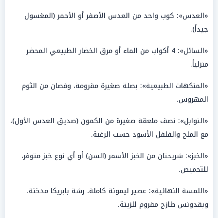
«العدس»: كوب واحد من العدس الأصفر أو الأحمر (المغسول
جيداً).
«السائل»: 4 أكواب من الماء أو مرق الخضار الطبيعي المحضر
منزلياً.
«المنكهات الطبيعية»: بصلة صغيرة مفرومة، وفصان من الثوم
المهروس.
«التوابل»: نصف ملعقة صغيرة من الكمون (صديق العدس الأول)،
مع الملح والفلفل الأسود حسب الرغبة.
«الخبز»: شريحتان من الخبز الأسمر (السن) أو أي نوع خبز متوفر،
للتحميص.
«اللمسة النهائية»: عصير ليمونة كاملة، رشة بابريكا مدخنة،
وبقدونس طازج مفروم للزينة.