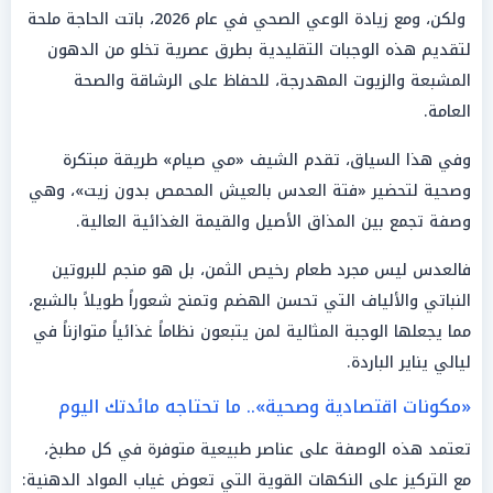
ولكن، ومع زيادة الوعي الصحي في عام 2026، باتت الحاجة ملحة
لتقديم هذه الوجبات التقليدية بطرق عصرية تخلو من الدهون
المشبعة والزيوت المهدرجة، للحفاظ على الرشاقة والصحة
العامة.
وفي هذا السياق، تقدم الشيف «مي صيام» طريقة مبتكرة
وصحية لتحضير «فتة العدس بالعيش المحمص بدون زيت»، وهي
وصفة تجمع بين المذاق الأصيل والقيمة الغذائية العالية.
فالعدس ليس مجرد طعام رخيص الثمن، بل هو منجم للبروتين
النباتي والألياف التي تحسن الهضم وتمنح شعوراً طويلاً بالشبع،
مما يجعلها الوجبة المثالية لمن يتبعون نظاماً غذائياً متوازناً في
ليالي يناير الباردة.
«مكونات اقتصادية وصحية».. ما تحتاجه مائدتك اليوم
تعتمد هذه الوصفة على عناصر طبيعية متوفرة في كل مطبخ،
مع التركيز على النكهات القوية التي تعوض غياب المواد الدهنية: