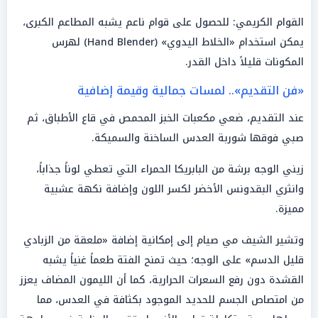
القوام الكريمي: للحصول على قوام ناعم يشبه المطاعم الكبرى،
يمكن استخدام «الخلاط اليدوي» (Hand Blender) لهرس
المكونات قليلاً داخل القدر.
«فن التقديم».. لمسات جمالية وقيمة إضافية
عند التقديم، ضعي مكعبات الخبز المحمص في قاع الأطباق، ثم
صبي فوقها شوربة العدس الساخنة والسميكة.
زيني الوجه برشة من البابريكا الحمراء التي تعطي لوناً جذاباً،
وانثري البقدونس الأخضر لكسر اللون وإضافة نكهة عشبية
مميزة.
وتشير الشيف مي صيام إلى إمكانية إضافة «ملعقة من الزبادي
قليل الدسم» على الوجه؛ حيث تمنح الفتة طعماً غنياً يشبه
القشدة دون رفع السعرات الحرارية، كما أن الليمون المضاف يعزز
من امتصاص الجسم للحديد الموجود بكثافة في العدس، مما