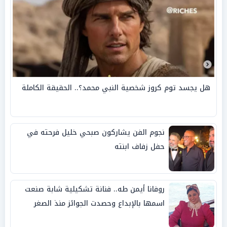
هل يجسد توم كروز شخصية النبي محمد؟.. الحقيقة الكاملة
نجوم الفن يشاركون صبحي خليل فرحته في
حفل زفاف ابنته
روفانا أيمن طه.. فنانة تشكيلية شابة صنعت
اسمها بالإبداع وحصدت الجوائز منذ الصغر