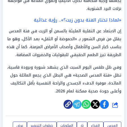
يجعلها وجبة متكاملة تحارب الأنيميا وتقوي المناعة في مواجهة
نزلات البرد الشتوية.
«لماذا تختار الفتة بدون زيت؟».. رؤية غذائية
إن الابتعاد عن التقلية المليئة بالسمن أو الزيت في فتة العدس
يقلل من فرص الشعور بـ «الحموضة أو الثقل» بعد الأكل، وهو ما
يناسب كبار السن والأطفال وأصحاب الأمراض المزمنة، كما أن هذه
الطريقة تبرز الطعم الحقيقي للبقوليات والخضروات المضافة.
وفي ظل طقس اليوم السبت الذي يشهد شبورة وبرودة قاسية،
تظل «فتة العدس الصحية» هي البطل الذي يجمع العائلة حول
المائدة، موفرة الدفء الجسدي والراحة النفسية بأقل التكاليف
وأعلى جودة صحية ممكنة لعام 2026.
شارك
العدس
الغذاء
نار
المكونات
خطوات التحضير
عرض