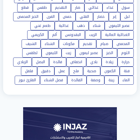
سول
غذاء
غذائي
ضار
التقديم
طقس
قطع
ليل
إبر
خضار
القلي
حمص
الفرن
الخبز المحمص
عصير الليمون
شتاء
ذهب
غذائية
طعم غني
الغذائية العالية
الزيت
البقدونس
ألم
الكريمي
المحمص
صيام
تقديم
مكونات
الشتاء
الشيف
الثوم
الخبز
عصير ليمون
زيت
الليمون
لطقس
حرارة
زيادة
بادي
انخفاض
فائدة
البصل
الزبادي
فتة
الكمون
صحية
ملح
عمل
دقيق
فلفل
الماء
زينة
وصفة
الفائدة
فصل الشتاء
القارئ نيوز