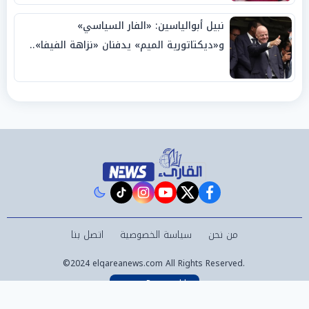
نبيل أبوالياسين: «الفار السياسي»
و«ديكتاتورية الميم» يدفنان «نزاهة الفيفا»..
وإقالة «إنفانتينو» باتت حتمية
instagram
tiktok
youtube
twitter
facebook
من نحن
سياسة الخصوصية
اتصل بنا
©2024 elqareanews.com All Rights Reserved.
Powered by