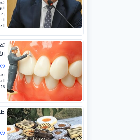
في 
الت
رصد
الش
الم
ال
ا
تعد
الت
26.
طري
ا