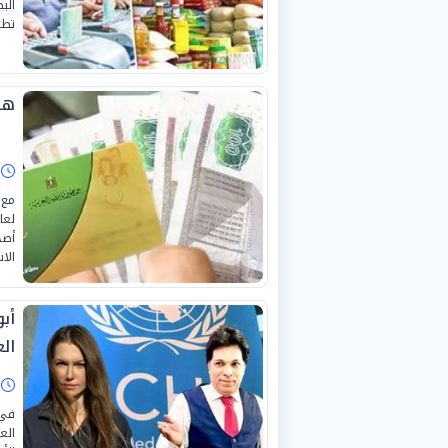
البط
تطب
هل أنت
ا
مع 
أصح
الاس
أب
ال
ا
في 
الع