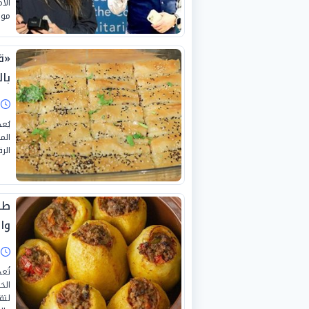
موظ
«ق
بال
ا
يُع
الم
الر
طر
وا
ا
تُع
الخ
لتق