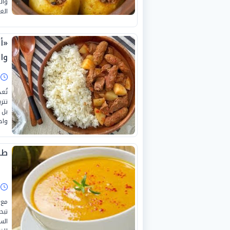
وال
الغ
«أ
وا
ا
تُع
تتر
بل 
واح
طر
ا
مع 
تبح
الس