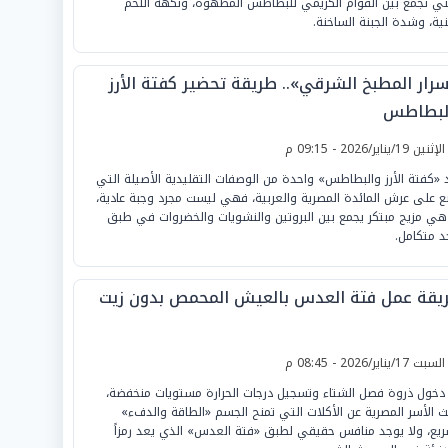
تي تجمع بين القوام الكريمي للبطاطس المطهوة، ونكهة اللحم
نية، وشدة الجبنة الساخنة.
سرار المطبخ الشرقي».. طريقة تحضير كفتة الأرز
لبطاطس
لإثنين 19/يناير/2026 - 09:15 م
د «كفتة الأرز والبطاطس» واحدة من الوصفات التقليدية الأصيلة التي
بع على عرش المائدة المصرية والعربية، فهي ليست مجرد وجبة عادية،
هي مزيج مبتكر يجمع بين البروتين والنشويات والخضروات في طبق
د متكامل.
يقة عمل فتة العدس بالعيش المحمص بدون زيت
لسبت 17/يناير/2026 - 08:45 م
دخول ذروة فصل الشتاء وتسجيل درجات الحرارة مستويات منخفضة،
ث الأسر المصرية عن الأكلات التي تمنح الجسم «الطاقة والدفء»
ريع، ولا يوجد منافس حقيقي لطبق «فتة العدس» الذي يعد رمزاً