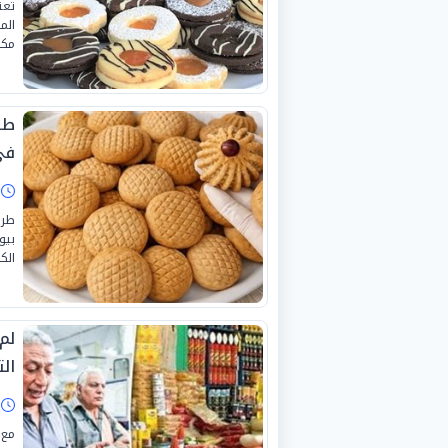
تعت
مكان
طر
في
ا
طري
بيو
الك
الت
ا
مع 