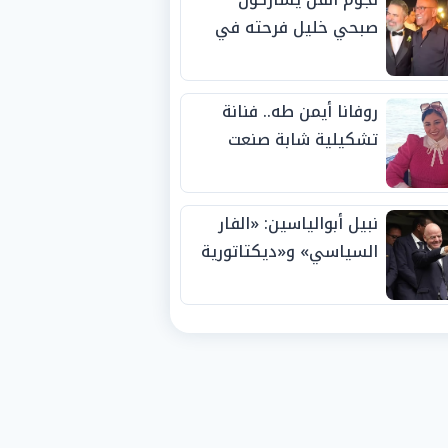
صبحي خليل فرحته في
حفل زفاف ابنته
روفانا أيمن طه.. فنانة
تشكيلية شابة صنعت
اسمها بالإبداع وحصدت
الجوائز منذ الصغر
نبيل أبوالياسين: «الفار
السياسي» و«ديكتاتورية
الميم» يدفنان «نزاهة
الفيفا».. وإقالة
«إنفانتينو» باتت حتمية