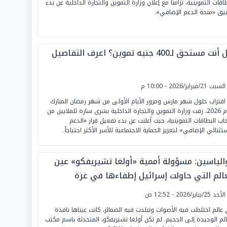
اقات التموينية، تزامناً مع إعلان وزارة التموين والتجارة الداخلية عن بدء
يق «منحة الدعم الإضافي».
 مستحق لـ400 جنيه تموين؟ اعرف التفاصيل
لسبت 21/فبراير/2026 - 10:00 م
اقتراب حلول شهر مارس ومرور الأيام الأولى من شهر رمضان المبارك
لعام 2026، زفت وزارة التموين والتجارة الداخلية بشرى سارة للملايين من
اب البطاقات التموينية، حيث أعلنت عن بدء تفعيل قرار «الدعم
تثنائي الإضافي» لتعزيز الحماية الاجتماعية للأسر الأكثر احتياجاً.
والياسين: مسؤولة أممية «أولغا تشيريفكو» عين
عالم التي حاولت إسرائيل إطفاءها في غزة
لأحد 25/يناير/2026 - 12:52 ص
عالم اختلطت فيه الأصوات وتبلدت فيه الضمائر، كانت عيناها نافذة
الم الوحيدة إلى الجحيم. لم تكن أولغا تشيريفكو، المتحدثة باسم مكتب