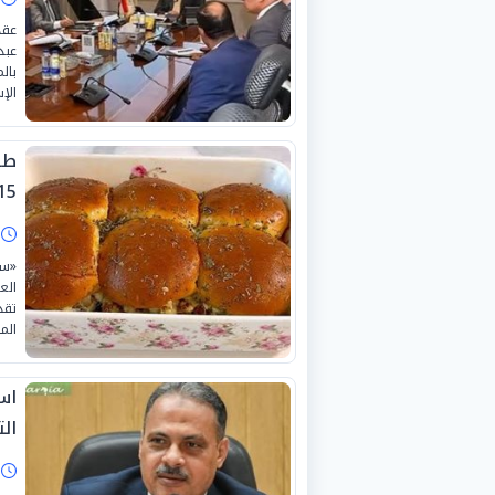
عقد
عبد
بال
الإ
طر
15 دقيق
ا
«سل
الع
تقد
الم
اس
ال
ا