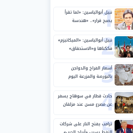
1
نبيل أبوالياسين: «لما تقرأ
يصبح قرار».. «هندسة
2
الاستثمار السيادي» بين «ربط
الجيب بالوطن» و«سيادة
نبيل أبوالياسين: «الميكانيزم»
الكلمة»
فككناها و«الاستحقاق»
3
حتمية.. «تفعيل الإرادة»
مهمة الجامعة العربية
أسعار الفراخ والدواجن
بالبورصة والمزرعة اليوم
4
الثلاثاء 4-8-2026
حادث قطار في سوهاج يسفر
عن مصرع مسن عند مزلقان
5
المراغة
ترامب يفتح النار على شركات
النفط بسبب «أرباح الحرب»