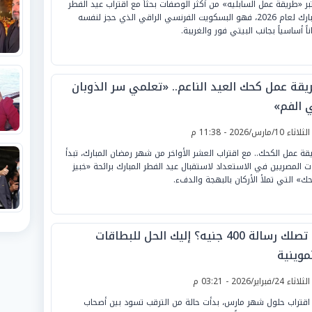
بر «طريقة عمل السابليه» من أكثر الوصفات بحثاً مع اقتراب عيد الفطر
المبارك لعام 2026، فهو البسكويت الفرنسي الراقي الذي حجز لنفسه
اً أساسياً بجانب البيتي فور والغريبة.
يقة عمل كحك العيد الناعم.. «تعلمي سر الذوبان
 الفم»
لثلاثاء 10/مارس/2026 - 11:38 م
قة عمل الكحك.. مع اقتراب العشر الأواخر من شهر رمضان المبارك، تبدأ
ت المصريين في الاستعداد لاستقبال عيد الفطر المبارك برائحة «خبيز
حك» التي تملأ الأركان بالبهجة والدفء.
لم تصلك رسالة 400 جنيه؟ إليك الحل للبطاقات
موينية
لثلاثاء 24/فبراير/2026 - 03:21 م
اقتراب حلول شهر مارس، بدأت حالة من الترقب تسود بين أصحاب