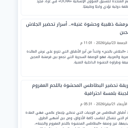
الأمم المتحدة لتنسيق الشؤون الإنسانية «OCHA» في غزة، مجرد
فة دولية تؤدي واجبًا وظيفيًا.
رمشة ذهبية وحشوة غنية».. أسرار تحضير الجلاش
جبن
لجمعة 23/يناير/2026 - 11:01 م
د «الجلاش بالجبن» واحداً من أبرز الأطباق التي تتربع على عرش المائدة
صرية والعربية، فهو الوصفة السحرية التي تجمع بين قرمشة العجين
قيقة وطراوة الحشوة الداخلية الغنية.
يقة تحضير البطاطس المحشوة باللحم المفروم
لجبنة بلمسة احترافية
لأربعاء 21/يناير/2026 - 05:31 م
د أطباق البطاطس من الوجبات التي تحظى بإجماع عالمي، فهي المادة
ام التي تتشكل لتناسب كافة الأذواق، ومن بين أشهى الطرق
ديمها، تبرز وصفة «البطاطس المحشوة باللحم المفروم والجبنة»،