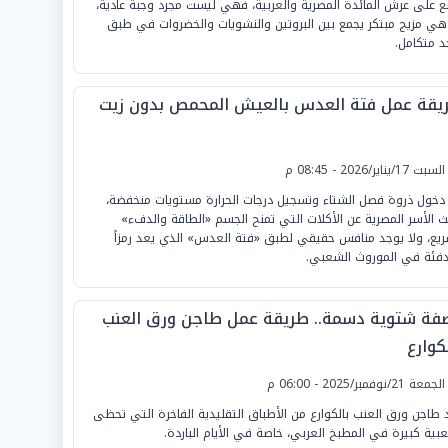
بع على عرش المائدة المصرية والعربية، فهي ليست مجرد وجبة عادية،
هي مزيج مبتكر يجمع بين البروتين والنشويات والخضروات في طبق
د متكامل.
يقة عمل فتة العدس بالعيش المحمص بدون زيت
لسبت 17/يناير/2026 - 08:45 م
دخول ذروة فصل الشتاء وتسجيل درجات الحرارة مستويات منخفضة،
ث الأسر المصرية عن الأكلات التي تمنح الجسم «الطاقة والدفء»
ريع، ولا يوجد منافس حقيقي لطبق «فتة العدس» الذي يعد رمزاً
دفئة في الموروث الشعبي.
فة شتوية دسمة.. طريقة عمل طاجن ورق العنب
كوارع
لجمعة 21/نوفمبر/2025 - 06:00 م
د طاجن ورق العنب بالكوارع من الأطباق التقليدية الفاخرة التي تحظى
بية كبيرة في المطبخ العربي، خاصة في الأيام الباردة.