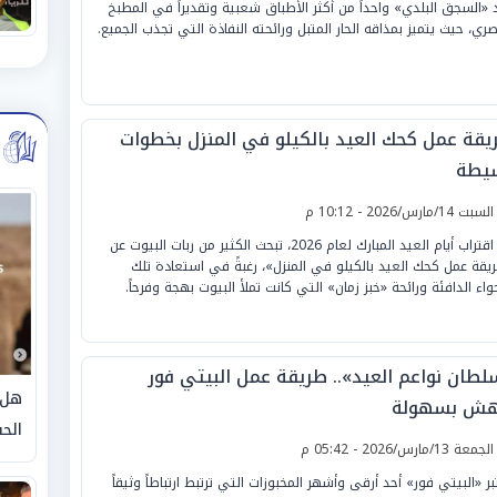
 «السجق البلدي» واحداً من أكثر الأطباق شعبية وتقديراً في المطبخ
صري، حيث يتميز بمذاقه الحار المتبل ورائحته النفاذة التي تجذب الجميع.
يقة عمل كحك العيد بالكيلو في المنزل بخطوات
يطة
لسبت 14/مارس/2026 - 10:12 م
مع اقتراب أيام العيد المبارك لعام 2026، تبحث الكثير من ربات البيوت عن
يقة عمل كحك العيد بالكيلو في المنزل»، رغبةً في استعادة تلك
جواء الدافئة ورائحة «خبز زمان» التي كانت تملأ البيوت بهجة وفرحاً.
لطان نواعم العيد».. طريقة عمل البيتي فور
هل 
هش بسهولة
الحق
لجمعة 13/مارس/2026 - 05:42 م
بر «البيتي فور» أحد أرقى وأشهر المخبوزات التي ترتبط ارتباطاً وثيقاً