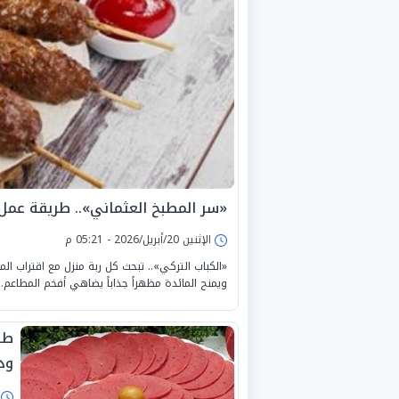
«سر المطبخ العثماني».. طريقة عمل ا
الإثنين 20/أبريل/2026 - 05:21 م
«الكباب التركي».. تبحث كل ربة منزل مع اقتراب الم
ويمنح المائدة مظهراً جذاباً يضاهي أفخم المطاعم.
طر
ودا
ا