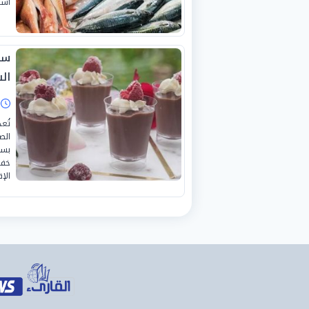
أسو
سه
ال
ا
تُع
الص
بسه
خفي
الإ