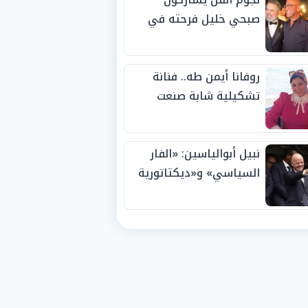
صبحي خليل فرحته في
حفل زفاف ابنته
روفانا أيمن طه.. فنانة
تشكيلية شابة صنعت
اسمها بالإبداع وحصدت
الجوائز منذ الصغر
نبيل أبوالياسين: «الفار
السياسي» و«ديكتاتورية
الميم» يدفنان «نزاهة
الفيفا».. وإقالة
«إنفانتينو» باتت حتمية