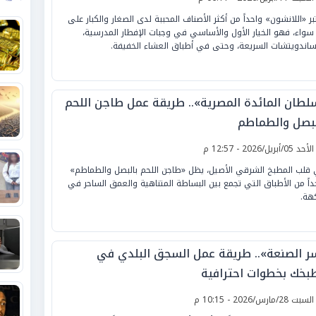
بر «اللانشون» واحداً من أكثر الأصناف المحببة لدى الصغار والكبار على
سواء، فهو الخيار الأول والأساسي في وجبات الإفطار المدرسية،
ساندويتشات السريعة، وحتى في أطباق العشاء الخفيفة.
لطان المائدة المصرية».. طريقة عمل طاجن اللحم
لبصل والطماطم
لأحد 05/أبريل/2026 - 12:57 م
قلب المطبخ الشرقي الأصيل، يظل «طاجن اللحم بالبصل والطماطم»
داً من الأطباق التي تجمع بين البساطة المتناهية والعمق الساحر في
كهة.
ر الصنعة».. طريقة عمل السجق البلدي في
بخك بخطوات احترافية
لسبت 28/مارس/2026 - 10:15 م