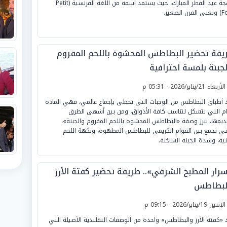
ببهجة عيد الفطر المبارك، حيث يستمد اسمه من اللغة الفرنسية (Petit
رن الصغير.
يقة تحضير البطاطس المحشوة باللحم المفروم
لجبنة بلمسة احترافية
لأربعاء 21/يناير/2026 - 05:31 م
د أطباق البطاطس من الوجبات التي تحظى بإجماع عالمي، فهي المادة
ام التي تتشكل لتناسب كافة الأذواق، ومن بين أشهى الطرق
ديمها، تبرز وصفة «البطاطس المحشوة باللحم المفروم والجبنة»،
تي تجمع بين القوام الكريمي للبطاطس المطهوة، ونكهة اللحم
نية، وشدة الجبنة الساخنة.
سرار المطبخ الشرقي».. طريقة تحضير كفتة الأرز
لبطاطس
لإثنين 19/يناير/2026 - 09:15 م
د «كفتة الأرز والبطاطس» واحدة من الوصفات التقليدية الأصيلة التي