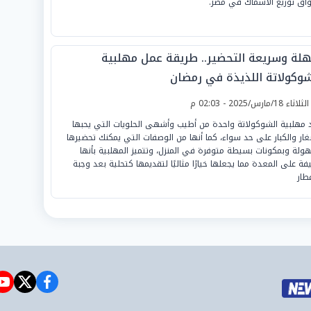
اق توزيع الأسماك في مصر.
لة وسريعة التحضير.. طريقة عمل مهلبية
شوكولاتة اللذيذة في رمضان
لثلاثاء 18/مارس/2025 - 02:03 م
د مهلبية الشوكولاتة واحدة من أطيب وأشهى الحلويات التي يحبها
غار والكبار على حد سواء، كما أنها من الوصفات التي يمكنك تحضيرها
ولة وبمكونات بسيطة متوفرة في المنزل، وتتميز المهلبية بأنها
فة على المعدة مما يجعلها خيارًا مثاليًا لتقديمها كتحلية بعد وجبة
فطار
e
witter
facebook