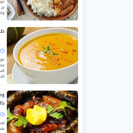
تتر
بل 
واح
طر
ا
مع 
تبح
الس
للت
وص
بال
ا
يُع
بشع