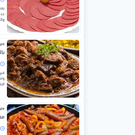
يعت
حد 
وال
«س
با
ا
في 
واح
الن
«س
مط
ا