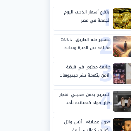
1
ارتفاع أسعار الذهب اليوم
الجمعة في مصر
2
تفسير حلم الطريق.. دلالات
مختلفة بين الحيرة وبداية
3
مرحلة جديدة
صانعة محتوى في قبضة
الأمن بتهمة نشر فيديوهات
4
خادشة للحياء
التصريح بدفن ضحيتي انفجار
خزان مواد كيميائية بأحد
5
مصانع الفيوم
«دول عصابة».. أنس وائل
يكشف كواليس أزمة