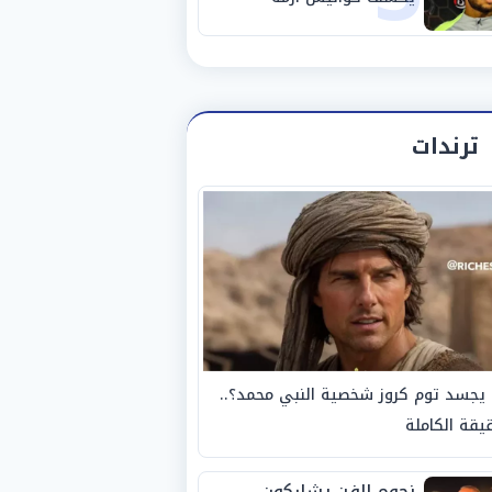
استبعاده المفاجئ من
الزمالك
ترندات
يجسد توم كروز شخصية النبي محمد؟..
يقة الكاملة
نجوم الفن يشاركون