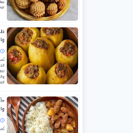
Four) وتعني الف
طر
وا
ا
تُع
الخ
لتق
وال
الغ
«أ
وا
ا
تُع