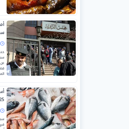
أم
سب
ا
حدد
سبت
عن 
قضا
الم
25
ا
في 