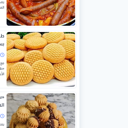
يعد
الم
طر
بس
ا
«طر
الأ
«س
ال
ا
يعت