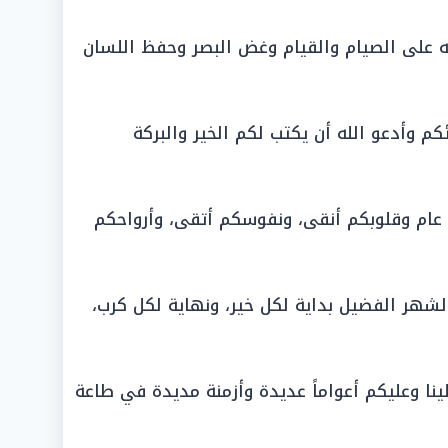
يه على الصيام والقيام وغض البصر وحفظ اللسان
مات رمضان 2026»، أهنئكم وأدعو الله أن يكتب لكم الخير والبركة
عام وقلوبكم أنقى، ونفوسكم أتقى، وأرواحكم
لشهر الفضيل بداية لكل خير، ونهاية لكل كرب،
ينا وعليكم أعواماً عديدة وأزمنة مديدة في طاعة