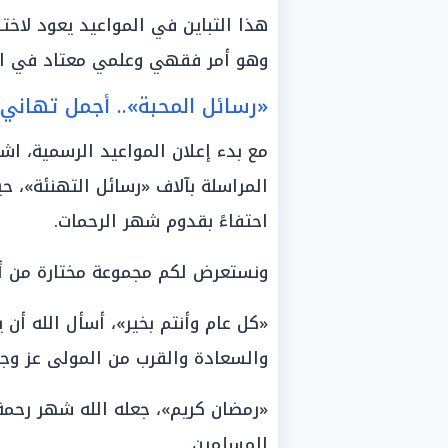
هذا التباين في المواعيد يعود لاختل
وهو أمر فقهي وعلمي معتاد في ال
«رسائل المحبة».. أجمل تهاني رمضان 2026 للأه
مع بدء إعلان المواعيد الرسمية، ا
المراسلة بآلاف «رسائل التهنئة»، ح
احتفاءً بقدوم شهر الرحمات.
ونستعرض لكم مجموعة مختارة من أرقى ع
والسعادة والقرب من المولى عز وجل
«رمضان كريم»، جعله الله شهر رحمة 
المسلمين.