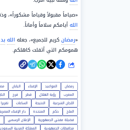
الله
وسنة نبيه أقرب.
«صياماً مقبولاً وقياماً مشكوراً»، وذن
الله
أيامكم سلاماً وأماناً.
«
رمضان
كريم للجميع»، جعله
الله
بدا
همومكم التي أثقلت كاهلكم.
شارك
رمضان
المواعيد
الإفتاء
اليابان
مصر
المغرب
رؤية الهلال
قطر
فرح
التا
اللجان الشرعية
النتيجة
الساعات
تقريرا
الملح
حكم
المتحدة
دار الإفتاء المصرية
فضيلة مفتي الجمهورية
الإعلان الرسمي
ا
محافظات الجمهورية
المملكة العربية السعودي