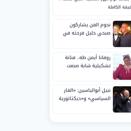
يقة الكاملة
نجوم الفن يشاركون
صبحي خليل فرحته في
حفل زفاف ابنته
روفانا أيمن طه.. فنانة
تشكيلية شابة صنعت
اسمها بالإبداع وحصدت
الجوائز منذ الصغر
نبيل أبوالياسين: «الفار
السياسي» و«ديكتاتورية
الميم» يدفنان «نزاهة
الفيفا».. وإقالة
«إنفانتينو» باتت حتمية