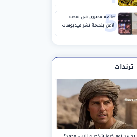
5
صانعة محتوى في قبضة
الأمن بتهمة نشر فيديوهات
خادشة للحياء
ترندات
يجسد توم كروز شخصية النبي محمد؟..