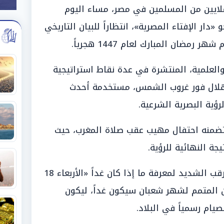
تتجه أنظار الملايين من المسلمين في مصر، مساء اليوم
اء الموافق 17 فبراير 2026، نحو «دار الإفتاء المصرية»، انتظاراً للبيان التاريخي
ضان المبارك لعام 1447 هجرياً.
 والعلمية، المنتشرة في عدة نقاط استراتيجية
هلال فور غروب الشمس، مستخدمة أحدث
لرؤية البصرية الشرعية.
يتضمنه احتفال مهيب عقب صلاة المغرب، حيث
ة النهائية للرؤية.
ويسود الشارع المصري حالة من الترقب الشديد لمعرفة ما إذا كان غداً «الأربعاء 18
ن المتمم لشهر شعبان سيكون غداً، ليكون