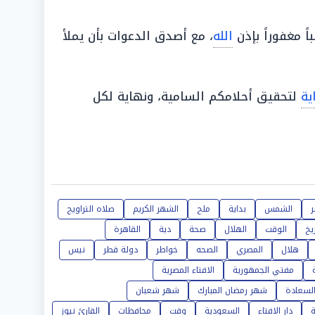
باً مغفوراً بإذن
الله
، مع أصدق الدعوات بأن يملأ
ية
لتحقيق أحلامكم السامية، ونهاية لكل
الشمس
بداية
ملح
الشهر الكريم
صلاه التراويح
ريخ
الوقت
الهلال
صحة
دية
القاهرة
هلال
المصري
الصحه
خواطر
دولة قطر
نيس
مفتي الجمهورية
الافتاء المصرية
لسعادة
شهر رمضان المبارك
شهر شعبان
ة
دار الافتاء
السعودية
وقت
محافظات
القارئ نيوز