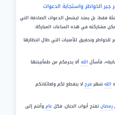
جبر الخواطر واستجابة الدعوات
هنئة فقط، بل يمتد ليشمل الدعوات الصادقة التي
يمكن مشاركته في هذه الساعات المباركة:
رمضان 2026» شهر جبر للخواطر وتحقيق للأمنيات التي طال انتظارها
نية»، فأسأل
الله
ألا يحرمكم من طمأنينتها
ه
الله
شهر
فرح
لا ينقطع لكم ولعائلاتكم
ي
رمضان
تفتح أبواب الجنان، فكل
عام
وأنتم إلى