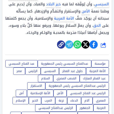
السيسي
، وأن يُوفِّقه لما فيه
خير
البلاد
والعباد، وأن يُديم على
وطننا نعمةَ
الأمن
والإستقرار والتقدُّم والإزدهار، كما يسألُه
سبحانه أن يوحِّد صفَّ
الأمة العربية
والإسلامية، وأن يجمع كلمتها
على
الحق
، وأن يعمَّ السلامُ ربوعَها، ويرفع عنها كلَّ بلاءٍ وسوء،
ويجعل أيامها أعيادًا متـرعة بالمحبـة والوئـام والرخـاء.
شارك
مؤسسة
عبدالفتاح السيسي رئيس الجمهورية
عبد الفتاح السيسي
الأمة العربية
حلول عيد الفطر
السيسى
الرئيس
مصر
عيد الفطر المبارك
الشعب المصري
السلام
الرئيس عبدالفتاح السيسي رئيس الجمهورية
الاستقرار
الرئيس عبد الفتاح السيسي
الأمن
الأمة الإسلامية
أمن
المصري
آلام
الدعاء
ترعة
العرب
الخير
الإسلام
العربية
الجمهور
الرئيس عبدالفتاح السيسي