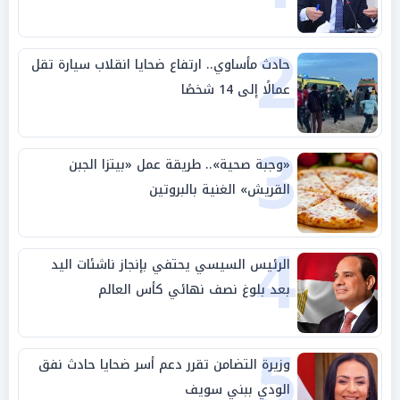
2
حادث مأساوي.. ارتفاع ضحايا انقلاب سيارة تقل
عمالًا إلى 14 شخصًا
3
«وجبة صحية».. طريقة عمل «بيتزا الجبن
القريش» الغنية بالبروتين
4
الرئيس السيسي يحتفي بإنجاز ناشئات اليد
بعد بلوغ نصف نهائي كأس العالم
5
وزيرة التضامن تقرر دعم أسر ضحايا حادث نفق
الودي ببني سويف