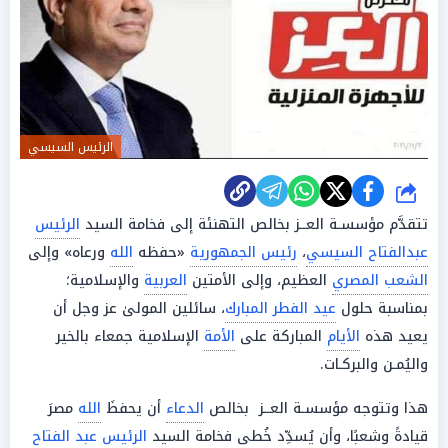
الرئيس السيسي
شارك
تتقدَّم مؤسسـة العــز بخالص التهنئة إلى فخامة السيد
الرئيس
عبدالفتاح السيسي
،
رئيس الجمهورية
«حفظه
الله
ورعاه» وإلى
الشعب المصري
العظيم، وإلى الأمتين
العربية
والإسلامية؛
بمناسبة حلول
عيد الفطر المبارك
، سائلين المولىٰ عز وجل أن
يعيد هذه
الأيام
المباركة على
الأمة
الإسلامية جمعاء بالخير
واليُمـن والبركـات.
هذا وتتوجه مؤسسـة العــز بخالص
الدعاء
أن يحفظَ
الله
مصرَ
قيادةً وشعبًا، وأن يُسدِّد خُطى فخامة السيد
الرئيس عبد الفتاح