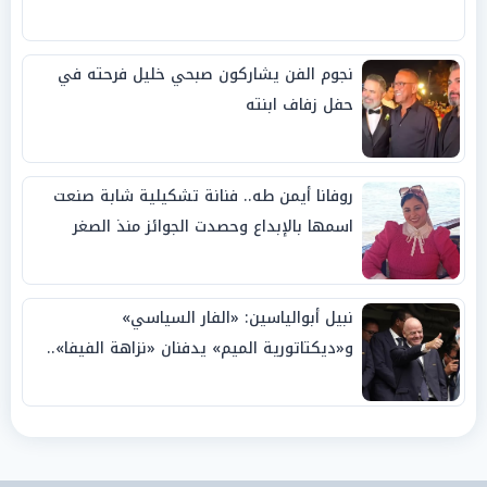
نجوم الفن يشاركون صبحي خليل فرحته في
حفل زفاف ابنته
روفانا أيمن طه.. فنانة تشكيلية شابة صنعت
اسمها بالإبداع وحصدت الجوائز منذ الصغر
نبيل أبوالياسين: «الفار السياسي»
و«ديكتاتورية الميم» يدفنان «نزاهة الفيفا»..
وإقالة «إنفانتينو» باتت حتمية